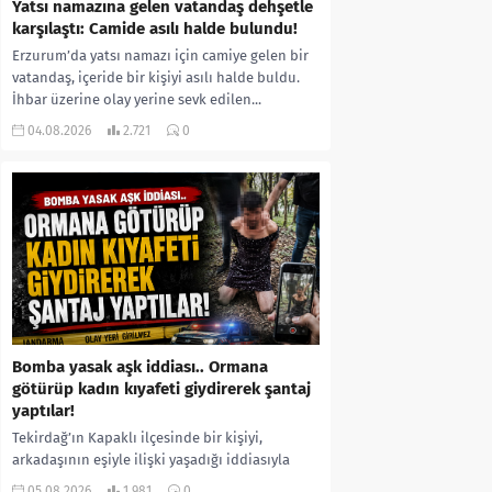
Yatsı namazına gelen vatandaş dehşetle
karşılaştı: Camide asılı halde bulundu!
Erzurum’da yatsı namazı için camiye gelen bir
vatandaş, içeride bir kişiyi asılı halde buldu.
İhbar üzerine olay yerine sevk edilen...
04.08.2026
2.721
0
Bomba yasak aşk iddiası.. Ormana
götürüp kadın kıyafeti giydirerek şantaj
yaptılar!
Tekirdağ’ın Kapaklı ilçesinde bir kişiyi,
arkadaşının eşiyle ilişki yaşadığı iddiasıyla
ormanlık alana götürerek zorla kadın
05.08.2026
1.981
0