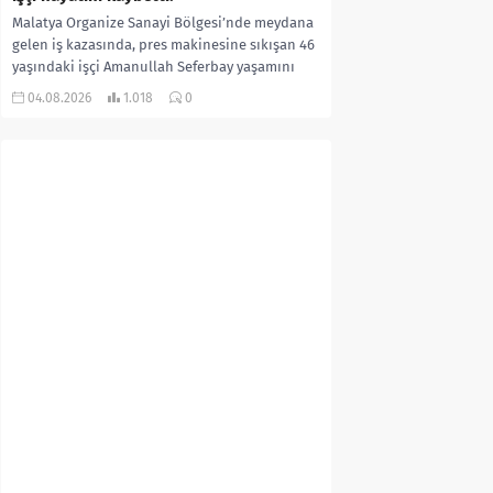
Malatya Organize Sanayi Bölgesi’nde meydana
gelen iş kazasında, pres makinesine sıkışan 46
yaşındaki işçi Amanullah Seferbay yaşamını
yitirdi. Olayla ilgili...
04.08.2026
1.018
0