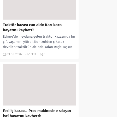
Traktör kazası can aldı: Karı koca
hayatını kaybetti!
Edirne’de meydana gelen traktör kazasında bir
çift yaşamını yitirdi. Kontrolden çıkarak
devrilen traktörün altında kalan Raşit Taşkın
ile eşi Fatma...
03.08.2026
1.333
0
Feci iş kazası.. Pres makinesine sıkışan
işçi hayatını kaybetti!