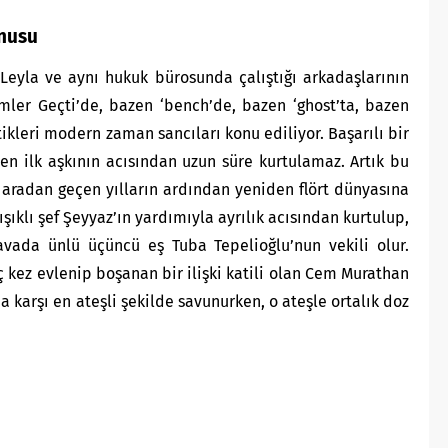
onusu
 Leyla ve aynı hukuk bürosunda çalıştığı arkadaşlarının
mler Geçti’de, bazen ‘bench’de, bazen ‘ghost’ta, bazen
ktikleri modern zaman sancıları konu ediliyor. Başarılı bir
ten ilk aşkının acısından uzun süre kurtulamaz. Artık bu
aradan geçen yılların ardından yeniden flört dünyasına
şıklı şef Şeyyaz’ın yardımıyla ayrılık acısından kurtulup,
avada ünlü üçüncü eş Tuba Tepelioğlu’nun vekili olur.
üç kez evlenip boşanan bir ilişki katili olan Cem Murathan
a karşı en ateşli şekilde savunurken, o ateşle ortalık doz