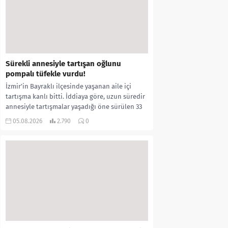
Sürekli annesiyle tartışan oğlunu
pompalı tüfekle vurdu!
İzmir’in Bayraklı ilçesinde yaşanan aile içi
tartışma kanlı bitti. İddiaya göre, uzun süredir
annesiyle tartışmalar yaşadığı öne sürülen 33
yaşındaki...
05.08.2026
2.790
0