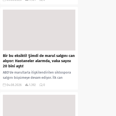
kıyafetleri giydirdiği, özür videosu çektirip...
Bir bu eksikti! Şimdi de marul salgını can
alıyor: Hastaneler alarmda, vaka sayısı
20 bini aştı!
ABD’de marullarla ilişkilendirilen siklospora
salgını büyümeye devam ediyor. İlk can
kayıplarının yaşandığı salgında vaka sayısının
04.08.2026
1.392
0
20 bini aştığı belirtilirken, sağlık...