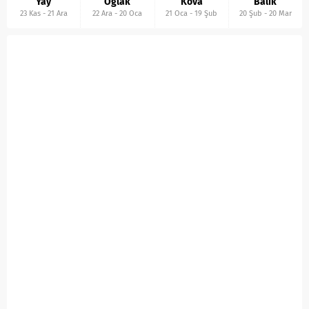
Yay
Oğlak
Kova
Balık
23 Kas
-
21 Ara
22 Ara
-
20 Oca
21 Oca
-
19 Şub
20 Şub
-
20 Mar