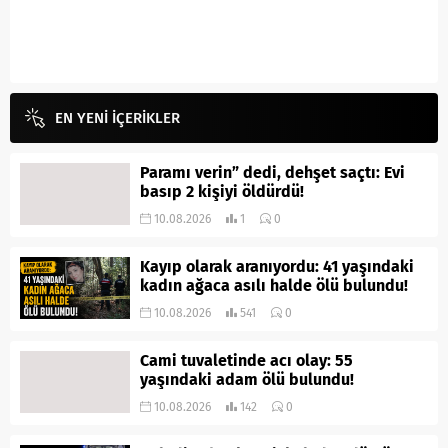
EN YENİ İÇERİKLER
Paramı verin” dedi, dehşet saçtı: Evi
basıp 2 kişiyi öldürdü!
10.08.2026
1
0
Kayıp olarak aranıyordu: 41 yaşındaki
kadın ağaca asılı halde ölü bulundu!
10.08.2026
541
0
Cami tuvaletinde acı olay: 55
yaşındaki adam ölü bulundu!
10.08.2026
142
0