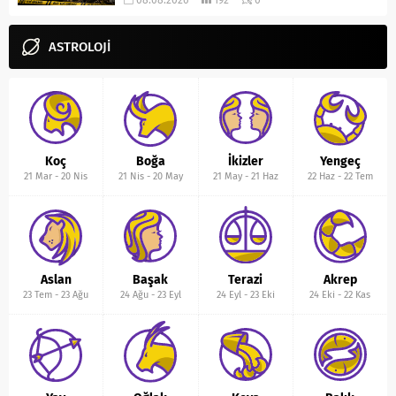
08.08.2026
192
0
ASTROLOJİ
Koç
Boğa
İkizler
Yengeç
21 Mar
-
20 Nis
21 Nis
-
20 May
21 May
-
21 Haz
22 Haz
-
22 Tem
Aslan
Başak
Terazi
Akrep
23 Tem
-
23 Ağu
24 Ağu
-
23 Eyl
24 Eyl
-
23 Eki
24 Eki
-
22 Kas