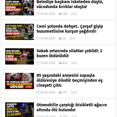
Belediye başkanı iskeleden düştü,
vücudunda kırıklar oluştu!
10.08.2026
160
0
Cami yolunda dehşet.. Çarşaf giyip
husumetlisine kurşun yağdırdı!
10.08.2026
18
0
Sokak ortasında silahlar çekildi: 2
kuzen öldürüldü!
10.08.2026
842
0
85 yaşındaki annesini sopayla
öldüresiye dövdü! Geçmişinden eş
cinayeti çıktı
10.08.2026
175
0
Otomobilin çarptığı bisikletli ağacın
altında ölü bulundu!