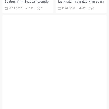
Şanlıurfa’nın Bozova ilçesinde
kişiyi silahla yaraladıktan sonra
85 yaşındaki İslim Yaprak, 53
kaçmaya çalışan şüpheli, polis
10.08.2026
223
0
10.08.2026
62
0
yaşındaki oğlu İbrahim
ekiplerinin düzenlediği
Yaprak’ın sopa ve yumruklu
operasyonla takside yakalandı.
saldırısına uğradı. Ağır
Şüphelinin saldırı öncesinde
yaralanan yaşlı...
kimliğini...