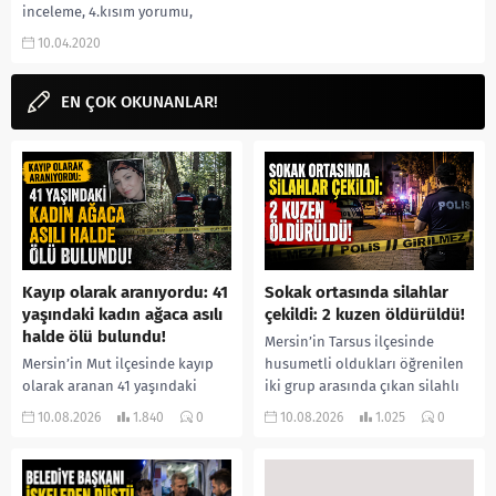
inceleme, 4.kısım yorumu,
konusu, eleştirisi, neler oldu,
10.04.2020
5.sezon ile ilgili tahminler gibi
merak ettiğiniz soruların...
EN ÇOK OKUNANLAR!
Kayıp olarak aranıyordu: 41
Sokak ortasında silahlar
yaşındaki kadın ağaca asılı
çekildi: 2 kuzen öldürüldü!
halde ölü bulundu!
Mersin’in Tarsus ilçesinde
Mersin’in Mut ilçesinde kayıp
husumetli oldukları öğrenilen
olarak aranan 41 yaşındaki
iki grup arasında çıkan silahlı
Ümmühan Dilek Ata’dan acı
kavgada iki kuzen yaşamını
10.08.2026
1.840
0
10.08.2026
1.025
0
haber geldi. Jandarma ve AFAD
yitirdi. Olayla ilgili 5 şüpheli...
ekiplerinin termal dron...