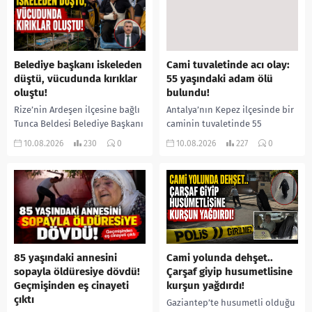
Belediye başkanı iskeleden
Cami tuvaletinde acı olay:
düştü, vücudunda kırıklar
55 yaşındaki adam ölü
oluştu!
bulundu!
Rize’nin Ardeşen ilçesine bağlı
Antalya’nın Kepez ilçesinde bir
Tunca Beldesi Belediye Başkanı
caminin tuvaletinde 55
Ramazan Topçu, arı
yaşındaki Mehmet Asal’ın
10.08.2026
230
0
10.08.2026
227
0
kovanlarının bakımını yaptığı
cansız bedeni bulundu. Acı
sırada çıktığı iskeleden düşerek
haberi alarak olay yerine gelen
yaralandı. Hastaneye...
Asal’ın...
85 yaşındaki annesini
Cami yolunda dehşet..
sopayla öldüresiye dövdü!
Çarşaf giyip husumetlisine
Geçmişinden eş cinayeti
kurşun yağdırdı!
çıktı
Gaziantep’te husumetli olduğu