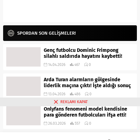
SPORDAN SON GELİŞMELER!
Genç futbolcu Dominic Frimpong
silahlı saldırıda hayatını kaybetti!
14.04.2026
467
0
Arda Turan alarmların gölgesinde
liderlik maçına çıktı! İşte aldığı sonuç
13.04.2026
486
0
REKLAMI KAPAT
Onlyfans fenomeni model kendisine
para gönderen futbolcuları ifşa etti!
26.03.2026
557
0