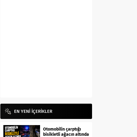
EN YENİ İÇERİKLER
Otomobilin çarptığı
bisikletli ağacın altında