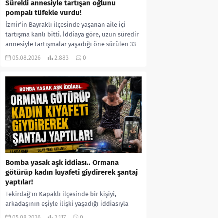
Sürekli annesiyle tartışan oğlunu
pompalı tüfekle vurdu!
İzmir’in Bayraklı ilçesinde yaşanan aile içi
tartışma kanlı bitti. İddiaya göre, uzun süredir
annesiyle tartışmalar yaşadığı öne sürülen 33
yaşındaki...
05.08.2026
2.883
0
Bomba yasak aşk iddiası.. Ormana
götürüp kadın kıyafeti giydirerek şantaj
yaptılar!
Tekirdağ’ın Kapaklı ilçesinde bir kişiyi,
arkadaşının eşiyle ilişki yaşadığı iddiasıyla
ormanlık alana götürerek zorla kadın
05.08.2026
2.117
0