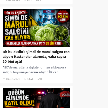
kıyafetleri giydirdiği, özür videosu çektirip...
Bir bu eksikti! Şimdi de marul salgını can
alıyor: Hastaneler alarmda, vaka sayısı
20 bini aştı!
ABD’de marullarla ilişkilendirilen siklospora
salgını büyümeye devam ediyor. İlk can
kayıplarının yaşandığı salgında vaka sayısının
04.08.2026
1.444
0
20 bini aştığı belirtilirken, sağlık...