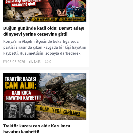
Düğün gününde katil oldu! Damat adayı
dünyaevi yerine cezaevine girdi
Konya’nın Akşehir ilçesinde bekarlığa veda
partisi sırasında çıkan kavgada bir kişi hayatını
kaybetti. Husumetlisini sopayla darbederek
ölümüne neden olduğu iddia...
08.08.2026
1.413
0
Traktör kazası can aldı: Karı koca
hayatını kaybetti!