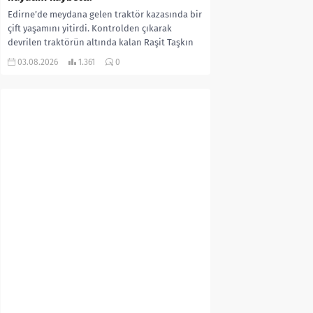
Edirne’de meydana gelen traktör kazasında bir
çift yaşamını yitirdi. Kontrolden çıkarak
devrilen traktörün altında kalan Raşit Taşkın
ile eşi Fatma...
03.08.2026
1.361
0