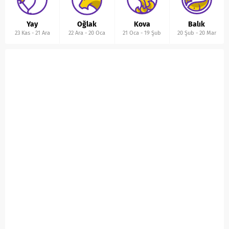
Yay
Oğlak
Kova
Balık
23 Kas
-
21 Ara
22 Ara
-
20 Oca
21 Oca
-
19 Şub
20 Şub
-
20 Mar