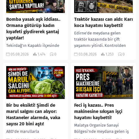
Bomba yasak aşk iddiası..
Traktör kazası can aldı: Karı
Ormana götürüp kadın
koca hayatını kaybetti!
kıyafeti giydirerek şantaj
Edirne’de meydana gelen
yaptılar!
traktör kazasında bir çift
Tekirdağ’ın Kapaklı ilçesinde
yaşamını yitirdi. Kontrolden
bir kişiyi, arkadaşının eşiyle
çıkarak devrilen traktörün
05.08.2026
1.474
0
03.08.2026
1.253
0
ilişki yaşadığı iddiasıyla
altında kalan Raşit Taşkın ile
ormanlık alana götürerek zorla
eşi Fatma...
kadın kıyafetleri giydirdiği,
özür videosu çektirip...
Bir bu eksikti! Şimdi de
Feci iş kazası.. Pres
marul salgını can alıyor:
makinesine sıkışan işçi
Hastaneler alarmda, vaka
hayatını kaybetti!
sayısı 20 bini aştı!
Malatya Organize Sanayi
ABD’de marullarla
Bölgesi’nde meydana gelen iş
ilişkilendirilen siklospora
kazasında, pres makinesine