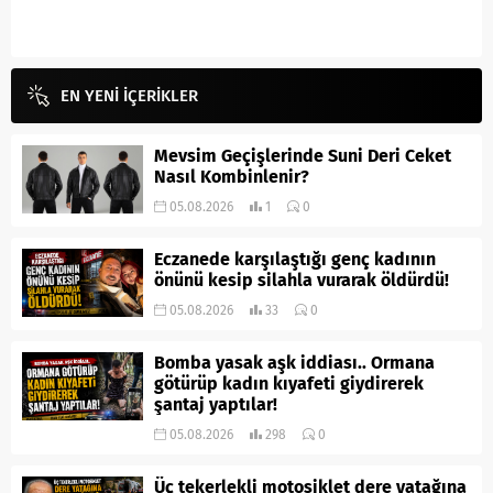
EN YENİ İÇERİKLER
Mevsim Geçişlerinde Suni Deri Ceket
Nasıl Kombinlenir?
05.08.2026
1
0
Eczanede karşılaştığı genç kadının
önünü kesip silahla vurarak öldürdü!
05.08.2026
33
0
Bomba yasak aşk iddiası.. Ormana
götürüp kadın kıyafeti giydirerek
şantaj yaptılar!
05.08.2026
298
0
Üç tekerlekli motosiklet dere yatağına