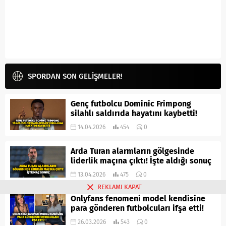
SPORDAN SON GELİŞMELER!
Genç futbolcu Dominic Frimpong
silahlı saldırıda hayatını kaybetti!
14.04.2026
454
0
Arda Turan alarmların gölgesinde
liderlik maçına çıktı! İşte aldığı sonuç
13.04.2026
475
0
REKLAMI KAPAT
Onlyfans fenomeni model kendisine
para gönderen futbolcuları ifşa etti!
26.03.2026
543
0