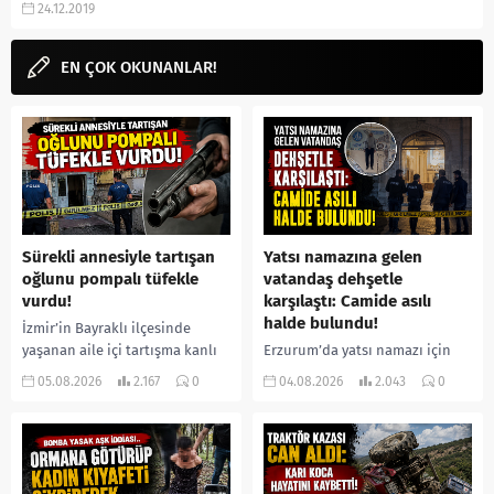
24.12.2019
kaç yaşında, yaşı, eşi, çocuğu,
boyu, kızı, kilosu...
EN ÇOK OKUNANLAR!
Sürekli annesiyle tartışan
Yatsı namazına gelen
oğlunu pompalı tüfekle
vatandaş dehşetle
vurdu!
karşılaştı: Camide asılı
halde bulundu!
İzmir’in Bayraklı ilçesinde
yaşanan aile içi tartışma kanlı
Erzurum’da yatsı namazı için
bitti. İddiaya göre, uzun süredir
camiye gelen bir vatandaş,
05.08.2026
2.167
0
04.08.2026
2.043
0
annesiyle tartışmalar yaşadığı
içeride bir kişiyi asılı halde
öne sürülen 33 yaşındaki...
buldu. İhbar üzerine olay
yerine sevk edilen...