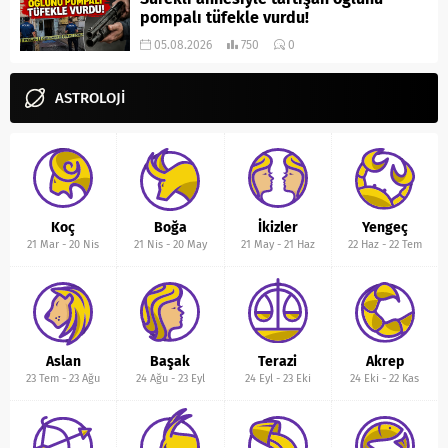
pompalı tüfekle vurdu!
05.08.2026
750
0
ASTROLOJİ
Koç
Boğa
İkizler
Yengeç
21 Mar
-
20 Nis
21 Nis
-
20 May
21 May
-
21 Haz
22 Haz
-
22 Tem
Aslan
Başak
Terazi
Akrep
23 Tem
-
23 Ağu
24 Ağu
-
23 Eyl
24 Eyl
-
23 Eki
24 Eki
-
22 Kas