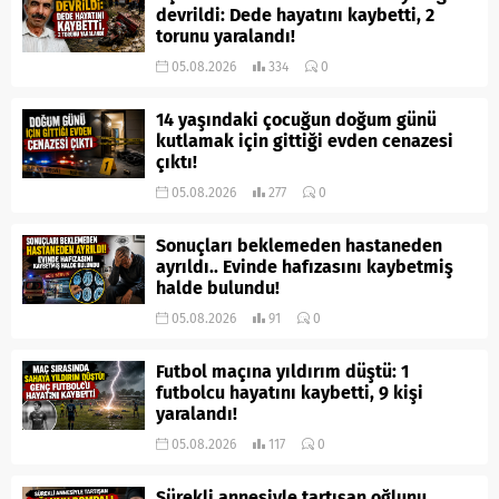
devrildi: Dede hayatını kaybetti, 2
torunu yaralandı!
05.08.2026
334
0
14 yaşındaki çocuğun doğum günü
kutlamak için gittiği evden cenazesi
çıktı!
05.08.2026
277
0
Sonuçları beklemeden hastaneden
ayrıldı.. Evinde hafızasını kaybetmiş
halde bulundu!
05.08.2026
91
0
Futbol maçına yıldırım düştü: 1
futbolcu hayatını kaybetti, 9 kişi
yaralandı!
05.08.2026
117
0
Sürekli annesiyle tartışan oğlunu