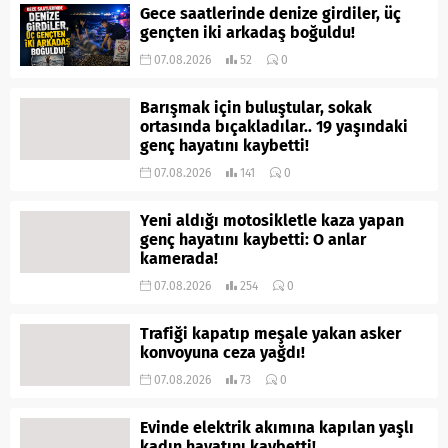
Gece saatlerinde denize girdiler, üç
gençten iki arkadaş boğuldu!
07.08.2026
52
0
Barışmak için buluştular, sokak
ortasında bıçakladılar.. 19 yaşındaki
genç hayatını kaybetti!
07.08.2026
141
0
Yeni aldığı motosikletle kaza yapan
genç hayatını kaybetti: O anlar
kamerada!
07.08.2026
254
0
Trafiği kapatıp meşale yakan asker
konvoyuna ceza yağdı!
07.08.2026
73
0
Evinde elektrik akımına kapılan yaşlı
kadın hayatını kaybetti!