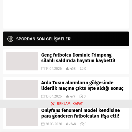
SPORDAN SON GELİŞMELER!
Genç futbolcu Dominic Frimpong
silahlı saldırıda hayatını kaybetti!
14.04.2026
458
0
Arda Turan alarmların gölgesinde
liderlik maçına çıktı! İşte aldığı sonuç
13.04.2026
479
0
REKLAMI KAPAT
Onlyfans fenomeni model kendisine
para gönderen futbolcuları ifşa etti!
26.03.2026
548
0