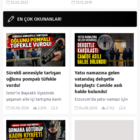
25.03.2023
15.12.2019
olacak mı,...
beklenen mistik bir polisiye dizi
olarak bildiğimiz Alef dizi
EN ÇOK OKUNANLAR!
sinden...
Sürekli annesiyle tartışan
Yatsı namazına gelen
oğlunu pompalı tüfekle
vatandaş dehşetle
vurdu!
karşılaştı: Camide asılı
halde bulundu!
İzmir’in Bayraklı ilçesinde
yaşanan aile içi tartışma kanlı
Erzurum’da yatsı namazı için
bitti. İddiaya göre, uzun süredir
camiye gelen bir vatandaş,
05.08.2026
2.810
0
04.08.2026
2.742
0
annesiyle tartışmalar yaşadığı
içeride bir kişiyi asılı halde
öne sürülen 33 yaşındaki...
buldu. İhbar üzerine olay
yerine sevk edilen...