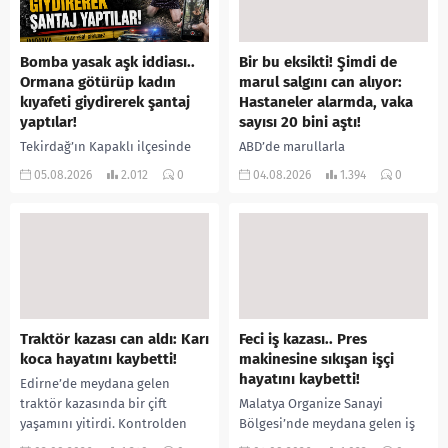
Bomba yasak aşk iddiası..
Bir bu eksikti! Şimdi de
Ormana götürüp kadın
marul salgını can alıyor:
kıyafeti giydirerek şantaj
Hastaneler alarmda, vaka
yaptılar!
sayısı 20 bini aştı!
Tekirdağ’ın Kapaklı ilçesinde
ABD’de marullarla
bir kişiyi, arkadaşının eşiyle
ilişkilendirilen siklospora
05.08.2026
2.012
0
04.08.2026
1.394
0
ilişki yaşadığı iddiasıyla
salgını büyümeye devam ediyor.
ormanlık alana götürerek zorla
İlk can kayıplarının yaşandığı
kadın kıyafetleri giydirdiği,
salgında vaka sayısının 20 bini
özür videosu çektirip...
aştığı belirtilirken, sağlık...
Traktör kazası can aldı: Karı
Feci iş kazası.. Pres
koca hayatını kaybetti!
makinesine sıkışan işçi
hayatını kaybetti!
Edirne’de meydana gelen
traktör kazasında bir çift
Malatya Organize Sanayi
yaşamını yitirdi. Kontrolden
Bölgesi’nde meydana gelen iş
çıkarak devrilen traktörün
kazasında, pres makinesine