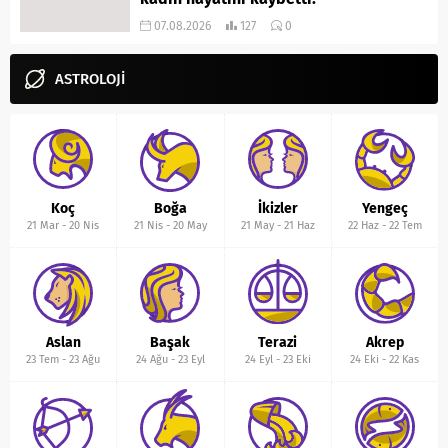
07.08.2026
127
0
ASTROLOJİ
Koç
Boğa
İkizler
Yengeç
21 Mar
-
20 Nis
21 Nis
-
20 May
21 May
-
21 Haz
22 Haz
-
22 Tem
Aslan
Başak
Terazi
Akrep
23 Tem
-
23 Ağu
24 Ağu
-
23 Eyl
24 Eyl
-
23 Eki
24 Eki
-
22 Kas