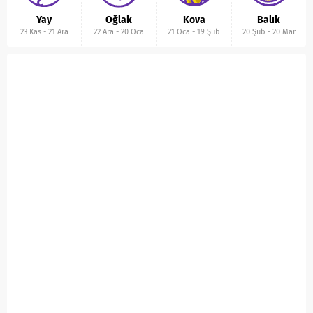
Yay
Oğlak
Kova
Balık
23 Kas
-
21 Ara
22 Ara
-
20 Oca
21 Oca
-
19 Şub
20 Şub
-
20 Mar