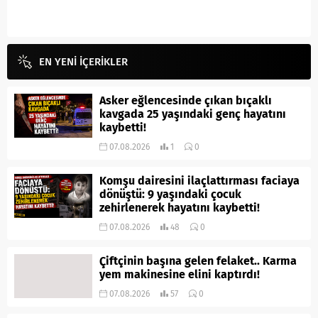
EN YENİ İÇERİKLER
Asker eğlencesinde çıkan bıçaklı
kavgada 25 yaşındaki genç hayatını
kaybetti!
07.08.2026
1
0
Komşu dairesini ilaçlattırması faciaya
dönüştü: 9 yaşındaki çocuk
zehirlenerek hayatını kaybetti!
07.08.2026
48
0
Çiftçinin başına gelen felaket.. Karma
yem makinesine elini kaptırdı!
07.08.2026
57
0