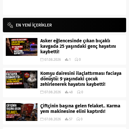
EN YENİ İÇERİKLER
Asker eğlencesinde çıkan bıçaklı
kavgada 25 yaşındaki genç hayatını
kaybetti!
07.08.2026
1
0
Komşu dairesini ilaçlattırması faciaya
dönüştü: 9 yaşındaki çocuk
zehirlenerek hayatını kaybetti!
07.08.2026
48
0
Çiftçinin başına gelen felaket.. Karma
yem makinesine elini kaptırdı!
07.08.2026
57
0