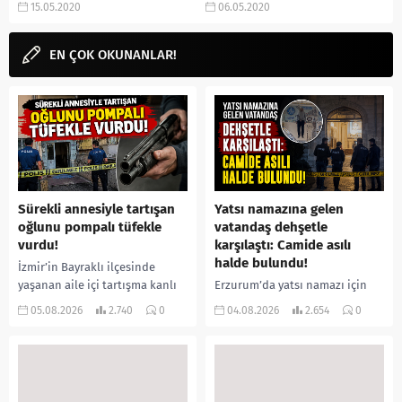
15.05.2020
06.05.2020
aramalarınıza...
popüler platformların yanında
yer almaya başladı. Son
EN ÇOK OKUNANLAR!
dizilerinden...
Sürekli annesiyle tartışan
Yatsı namazına gelen
oğlunu pompalı tüfekle
vatandaş dehşetle
vurdu!
karşılaştı: Camide asılı
halde bulundu!
İzmir’in Bayraklı ilçesinde
yaşanan aile içi tartışma kanlı
Erzurum’da yatsı namazı için
bitti. İddiaya göre, uzun süredir
camiye gelen bir vatandaş,
05.08.2026
2.740
0
04.08.2026
2.654
0
annesiyle tartışmalar yaşadığı
içeride bir kişiyi asılı halde
öne sürülen 33 yaşındaki...
buldu. İhbar üzerine olay
yerine sevk edilen...