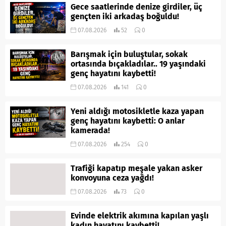
Gece saatlerinde denize girdiler, üç
gençten iki arkadaş boğuldu!
07.08.2026
52
0
Barışmak için buluştular, sokak
ortasında bıçakladılar.. 19 yaşındaki
genç hayatını kaybetti!
07.08.2026
141
0
Yeni aldığı motosikletle kaza yapan
genç hayatını kaybetti: O anlar
kamerada!
07.08.2026
254
0
Trafiği kapatıp meşale yakan asker
konvoyuna ceza yağdı!
07.08.2026
73
0
Evinde elektrik akımına kapılan yaşlı
kadın hayatını kaybetti!