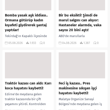
Bomba yasak aşk iddiası..
Bir bu eksikti! Şimdi de
Ormana götürüp kadın
marul salgını can alıyor:
kıyafeti giydirerek şantaj
Hastaneler alarmda, vaka
yaptılar!
sayısı 20 bini aştı!
Tekirdağ’ın Kapaklı ilçesinde
ABD’de marullarla
bir kişiyi, arkadaşının eşiyle
ilişkilendirilen siklospora
05.08.2026
1.933
0
04.08.2026
1.387
0
ilişki yaşadığı iddiasıyla
salgını büyümeye devam ediyor.
ormanlık alana götürerek zorla
İlk can kayıplarının yaşandığı
kadın kıyafetleri giydirdiği,
salgında vaka sayısının 20 bini
özür videosu çektirip...
aştığı belirtilirken, sağlık...
Traktör kazası can aldı: Karı
Feci iş kazası.. Pres
koca hayatını kaybetti!
makinesine sıkışan işçi
hayatını kaybetti!
Edirne’de meydana gelen
traktör kazasında bir çift
Malatya Organize Sanayi
yaşamını yitirdi. Kontrolden
Bölgesi’nde meydana gelen iş
çıkarak devrilen traktörün
kazasında, pres makinesine