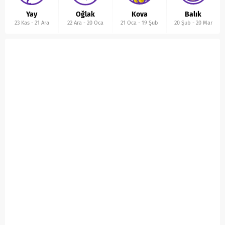
Yay
Oğlak
Kova
Balık
23 Kas
-
21 Ara
22 Ara
-
20 Oca
21 Oca
-
19 Şub
20 Şub
-
20 Mar