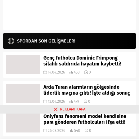
SPORDAN SON GELİŞMELER!
Genç futbolcu Dominic Frimpong
silahlı saldırıda hayatını kaybetti!
14.04.2026
458
0
Arda Turan alarmların gölgesinde
liderlik maçına çıktı! İşte aldığı sonuç
13.04.2026
479
0
REKLAMI KAPAT
Onlyfans fenomeni model kendisine
para gönderen futbolcuları ifşa etti!
26.03.2026
548
0