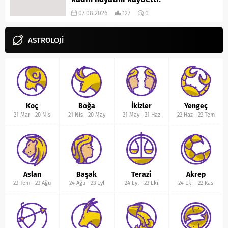
07.08.2026
127
0
ASTROLOJİ
Koç
Boğa
İkizler
Yengeç
21 Mar
-
20 Nis
21 Nis
-
20 May
21 May
-
21 Haz
22 Haz
-
22 Tem
Aslan
Başak
Terazi
Akrep
23 Tem
-
23 Ağu
24 Ağu
-
23 Eyl
24 Eyl
-
23 Eki
24 Eki
-
22 Kas