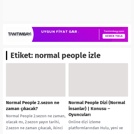
Etiket:
normal people izle
Normal People 2.sezon ne
Normal People Dizi (Normal
zaman çıkacak?
İnsanlar) | Konusu –
Oyuncuları
Normal People 2.sezon ne zaman,
olacak mı, 2.sezon yayın tarihi,
Online dizi izleme
2.sezon ne zaman çıkacak, ikinci
platformlarından Hulu, yeni ve
sezon yayın tarihi gibi
farklı yapımları ile Netflix gibi