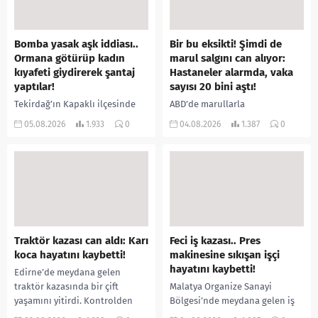
Bomba yasak aşk iddiası..
Bir bu eksikti! Şimdi de
Ormana götürüp kadın
marul salgını can alıyor:
kıyafeti giydirerek şantaj
Hastaneler alarmda, vaka
yaptılar!
sayısı 20 bini aştı!
Tekirdağ’ın Kapaklı ilçesinde
ABD’de marullarla
bir kişiyi, arkadaşının eşiyle
ilişkilendirilen siklospora
05.08.2026
1.933
0
04.08.2026
1.387
0
ilişki yaşadığı iddiasıyla
salgını büyümeye devam ediyor.
ormanlık alana götürerek zorla
İlk can kayıplarının yaşandığı
kadın kıyafetleri giydirdiği,
salgında vaka sayısının 20 bini
özür videosu çektirip...
aştığı belirtilirken, sağlık...
Traktör kazası can aldı: Karı
Feci iş kazası.. Pres
koca hayatını kaybetti!
makinesine sıkışan işçi
hayatını kaybetti!
Edirne’de meydana gelen
traktör kazasında bir çift
Malatya Organize Sanayi
yaşamını yitirdi. Kontrolden
Bölgesi’nde meydana gelen iş
çıkarak devrilen traktörün
kazasında, pres makinesine