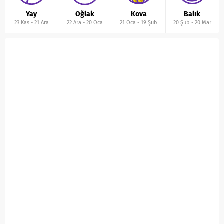
Yay
Oğlak
Kova
Balık
23 Kas
-
21 Ara
22 Ara
-
20 Oca
21 Oca
-
19 Şub
20 Şub
-
20 Mar