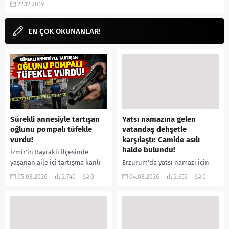
22.12.2019
Salvation dizisi konusu nedir?
3.sezon var mı, oyuncuları,
karakterleri,...
EN ÇOK OKUNANLAR!
Sürekli annesiyle tartışan
Yatsı namazına gelen
oğlunu pompalı tüfekle
vatandaş dehşetle
vurdu!
karşılaştı: Camide asılı
halde bulundu!
İzmir’in Bayraklı ilçesinde
yaşanan aile içi tartışma kanlı
Erzurum’da yatsı namazı için
bitti. İddiaya göre, uzun süredir
camiye gelen bir vatandaş,
05.08.2026
2.740
0
04.08.2026
2.653
0
annesiyle tartışmalar yaşadığı
içeride bir kişiyi asılı halde
öne sürülen 33 yaşındaki...
buldu. İhbar üzerine olay
yerine sevk edilen...