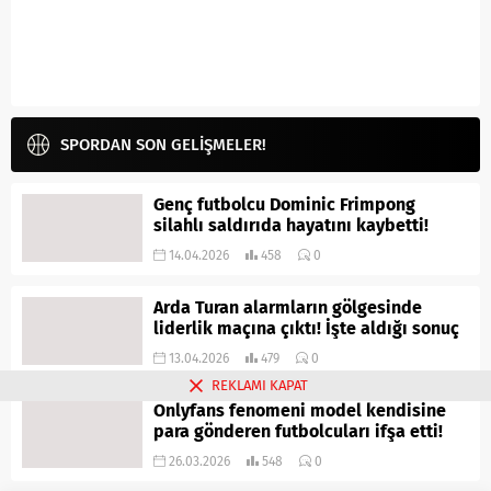
SPORDAN SON GELİŞMELER!
Genç futbolcu Dominic Frimpong
silahlı saldırıda hayatını kaybetti!
14.04.2026
458
0
Arda Turan alarmların gölgesinde
liderlik maçına çıktı! İşte aldığı sonuç
13.04.2026
479
0
REKLAMI KAPAT
Onlyfans fenomeni model kendisine
para gönderen futbolcuları ifşa etti!
26.03.2026
548
0