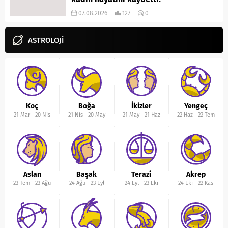
07.08.2026
127
0
ASTROLOJİ
Koç
Boğa
İkizler
Yengeç
21 Mar
-
20 Nis
21 Nis
-
20 May
21 May
-
21 Haz
22 Haz
-
22 Tem
Aslan
Başak
Terazi
Akrep
23 Tem
-
23 Ağu
24 Ağu
-
23 Eyl
24 Eyl
-
23 Eki
24 Eki
-
22 Kas