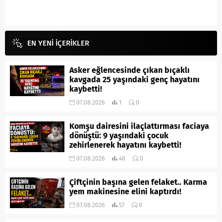
EN YENİ İÇERİKLER
Asker eğlencesinde çıkan bıçaklı
kavgada 25 yaşındaki genç hayatını
kaybetti!
07.08.2026
1
0
Komşu dairesini ilaçlattırması faciaya
dönüştü: 9 yaşındaki çocuk
zehirlenerek hayatını kaybetti!
07.08.2026
48
0
Çiftçinin başına gelen felaket.. Karma
yem makinesine elini kaptırdı!
07.08.2026
57
0