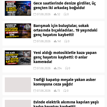
Gece saatlerinde denize girdiler, üç
gençten iki arkadaş boğuldu!
07.08.2026
52
0
Barışmak için buluştular, sokak
ortasında bıçakladılar.. 19 yaşındaki
genç hayatını kaybetti!
07.08.2026
141
0
Yeni aldığı motosikletle kaza yapan
genç hayatını kaybetti: O anlar
kamerada!
07.08.2026
254
0
Trafiği kapatıp meşale yakan asker
konvoyuna ceza yağdı!
07.08.2026
73
0
Evinde elektrik akımına kapılan yaşlı
kadın hayatını kaybetti!