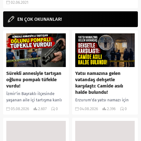
02.06.2021
instagram hesabı gibi
aramalarınıza...
EN ÇOK OKUNANLAR!
Sürekli annesiyle tartışan
Yatsı namazına gelen
oğlunu pompalı tüfekle
vatandaş dehşetle
vurdu!
karşılaştı: Camide asılı
halde bulundu!
İzmir’in Bayraklı ilçesinde
yaşanan aile içi tartışma kanlı
Erzurum’da yatsı namazı için
bitti. İddiaya göre, uzun süredir
camiye gelen bir vatandaş,
05.08.2026
2.607
0
04.08.2026
2.396
0
annesiyle tartışmalar yaşadığı
içeride bir kişiyi asılı halde
öne sürülen 33 yaşındaki...
buldu. İhbar üzerine olay
yerine sevk edilen...