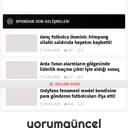
SPORDAN SON GELİŞMELER!
Genç futbolcu Dominic Frimpong
silahlı saldırıda hayatını kaybetti!
14.04.2026
457
0
Arda Turan alarmların gölgesinde
liderlik maçına çıktı! İşte aldığı sonuç
13.04.2026
477
0
REKLAMI KAPAT
Onlyfans fenomeni model kendisine
para gönderen futbolcuları ifşa etti!
26.03.2026
545
0