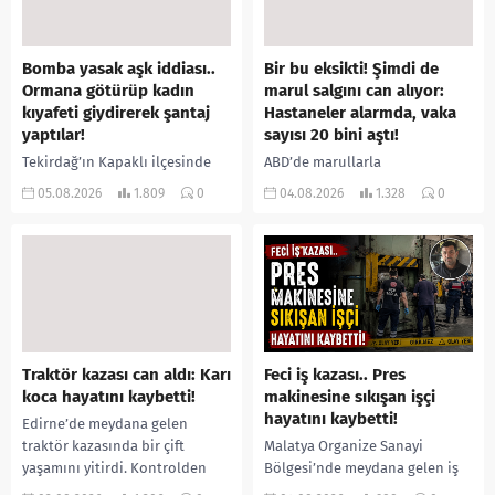
Bomba yasak aşk iddiası..
Bir bu eksikti! Şimdi de
Ormana götürüp kadın
marul salgını can alıyor:
kıyafeti giydirerek şantaj
Hastaneler alarmda, vaka
yaptılar!
sayısı 20 bini aştı!
Tekirdağ’ın Kapaklı ilçesinde
ABD’de marullarla
bir kişiyi, arkadaşının eşiyle
ilişkilendirilen siklospora
05.08.2026
1.809
0
04.08.2026
1.328
0
ilişki yaşadığı iddiasıyla
salgını büyümeye devam ediyor.
ormanlık alana götürerek zorla
İlk can kayıplarının yaşandığı
kadın kıyafetleri giydirdiği,
salgında vaka sayısının 20 bini
özür videosu çektirip...
aştığı belirtilirken, sağlık...
Traktör kazası can aldı: Karı
Feci iş kazası.. Pres
koca hayatını kaybetti!
makinesine sıkışan işçi
hayatını kaybetti!
Edirne’de meydana gelen
traktör kazasında bir çift
Malatya Organize Sanayi
yaşamını yitirdi. Kontrolden
Bölgesi’nde meydana gelen iş
çıkarak devrilen traktörün
kazasında, pres makinesine