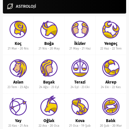
ASTROLOJİ
Koç
Boğa
İkizler
Yengeç
21 Mar
-
20 Nis
21 Nis
-
20 May
21 May
-
21 Haz
22 Haz
-
22 Tem
Aslan
Başak
Terazi
Akrep
23 Tem
-
23 Ağu
24 Ağu
-
23 Eyl
24 Eyl
-
23 Eki
24 Eki
-
22 Kas
Yay
Oğlak
Kova
Balık
23 Kas
-
21 Ara
22 Ara
-
20 Oca
21 Oca
-
19 Şub
20 Şub
-
20 Mar