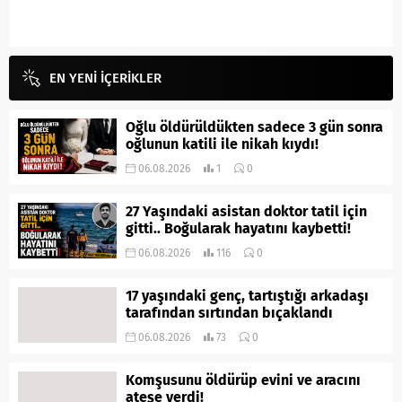
EN YENİ İÇERİKLER
Oğlu öldürüldükten sadece 3 gün sonra
oğlunun katili ile nikah kıydı!
06.08.2026
1
0
27 Yaşındaki asistan doktor tatil için
gitti.. Boğularak hayatını kaybetti!
06.08.2026
116
0
17 yaşındaki genç, tartıştığı arkadaşı
tarafından sırtından bıçaklandı
06.08.2026
73
0
Komşusunu öldürüp evini ve aracını
ateşe verdi!