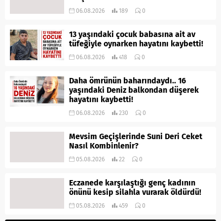
06.08.2026
189
0
13 yaşındaki çocuk babasına ait av
tüfeğiyle oynarken hayatını kaybetti!
06.08.2026
418
0
Daha ömrünün baharındaydı.. 16
yaşındaki Deniz balkondan düşerek
hayatını kaybetti!
06.08.2026
230
0
Mevsim Geçişlerinde Suni Deri Ceket
Nasıl Kombinlenir?
05.08.2026
22
0
Eczanede karşılaştığı genç kadının
önünü kesip silahla vurarak öldürdü!
05.08.2026
459
0