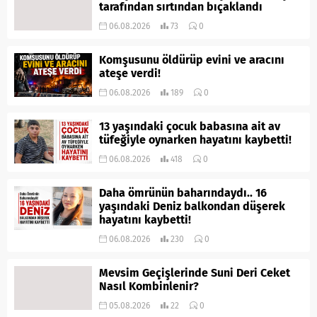
tarafından sırtından bıçaklandı
06.08.2026
73
0
Komşusunu öldürüp evini ve aracını
ateşe verdi!
06.08.2026
189
0
13 yaşındaki çocuk babasına ait av
tüfeğiyle oynarken hayatını kaybetti!
06.08.2026
418
0
Daha ömrünün baharındaydı.. 16
yaşındaki Deniz balkondan düşerek
hayatını kaybetti!
06.08.2026
230
0
Mevsim Geçişlerinde Suni Deri Ceket
Nasıl Kombinlenir?
05.08.2026
22
0