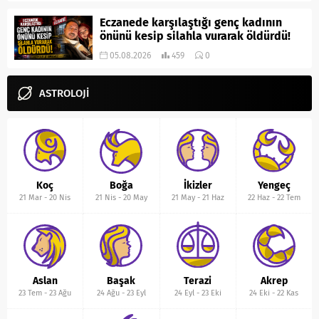
Eczanede karşılaştığı genç kadının
önünü kesip silahla vurarak öldürdü!
05.08.2026
459
0
ASTROLOJİ
Koç
Boğa
İkizler
Yengeç
21 Mar
-
20 Nis
21 Nis
-
20 May
21 May
-
21 Haz
22 Haz
-
22 Tem
Aslan
Başak
Terazi
Akrep
23 Tem
-
23 Ağu
24 Ağu
-
23 Eyl
24 Eyl
-
23 Eki
24 Eki
-
22 Kas