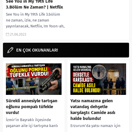
See You in My 19th Life
3.Bölüm Ne Zaman? | Netflix
See You in My 19th Life 3.bölüm
ne zaman, izle, ne zaman
yayınlanacak, Netflix, Im Yoon-ah,
dizi, dizisi konusu, oyuncuları,...
21.06.2023
EN ÇOK OKUNANLAR!
Sürekli annesiyle tartışan
Yatsı namazına gelen
oğlunu pompalı tüfekle
vatandaş dehşetle
vurdu!
karşılaştı: Camide asılı
halde bulundu!
İzmir’in Bayraklı ilçesinde
yaşanan aile içi tartışma kanlı
Erzurum’da yatsı namazı için
bitti. İddiaya göre, uzun süredir
camiye gelen bir vatandaş,