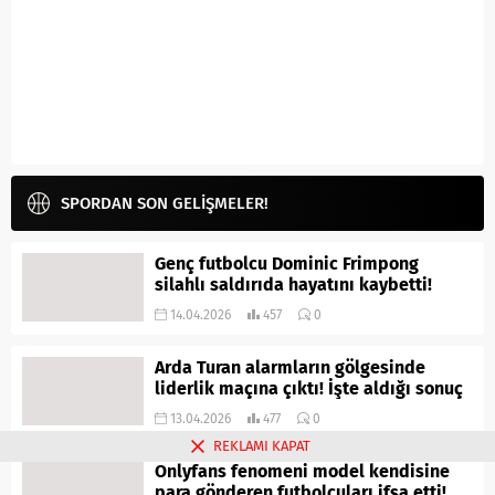
SPORDAN SON GELİŞMELER!
Genç futbolcu Dominic Frimpong
silahlı saldırıda hayatını kaybetti!
14.04.2026
457
0
Arda Turan alarmların gölgesinde
liderlik maçına çıktı! İşte aldığı sonuç
13.04.2026
477
0
REKLAMI KAPAT
Onlyfans fenomeni model kendisine
para gönderen futbolcuları ifşa etti!