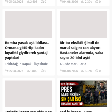
05.08.2026
2.603
0
04.08.2026
2.394
0
annesiyle tartışmalar yaşadığı
içeride bir kişiyi asılı halde
öne sürülen 33 yaşındaki...
buldu. İhbar üzerine olay
yerine sevk edilen...
Bomba yasak aşk iddiası..
Bir bu eksikti! Şimdi de
Ormana götürüp kadın
marul salgını can alıyor:
kıyafeti giydirerek şantaj
Hastaneler alarmda, vaka
yaptılar!
sayısı 20 bini aştı!
Tekirdağ’ın Kapaklı ilçesinde
ABD’de marullarla
bir kişiyi, arkadaşının eşiyle
ilişkilendirilen siklospora
05.08.2026
1.809
0
04.08.2026
1.328
0
ilişki yaşadığı iddiasıyla
salgını büyümeye devam ediyor.
ormanlık alana götürerek zorla
İlk can kayıplarının yaşandığı
kadın kıyafetleri giydirdiği,
salgında vaka sayısının 20 bini
özür videosu çektirip...
aştığı belirtilirken, sağlık...