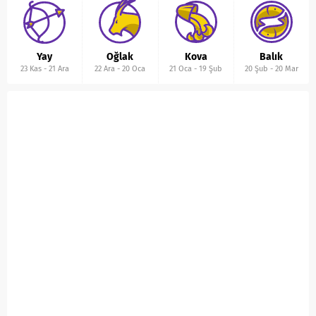
Yay
Oğlak
Kova
Balık
23 Kas
-
21 Ara
22 Ara
-
20 Oca
21 Oca
-
19 Şub
20 Şub
-
20 Mar