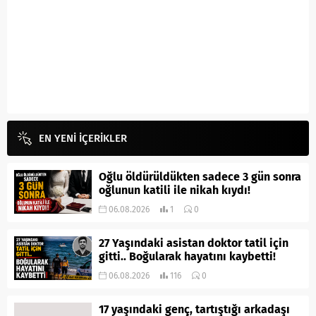
EN YENİ İÇERİKLER
Oğlu öldürüldükten sadece 3 gün sonra
oğlunun katili ile nikah kıydı!
06.08.2026
1
0
27 Yaşındaki asistan doktor tatil için
gitti.. Boğularak hayatını kaybetti!
06.08.2026
116
0
17 yaşındaki genç, tartıştığı arkadaşı