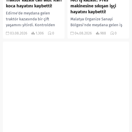
Traktör kazası can aldı: Karı
Feci iş kazası.. Pres
koca hayatını kaybetti!
makinesine sıkışan işçi
hayatını kaybetti!
Edirne’de meydana gelen
traktör kazasında bir çift
Malatya Organize Sanayi
yaşamını yitirdi. Kontrolden
Bölgesi’nde meydana gelen iş
çıkarak devrilen traktörün
kazasında, pres makinesine
03.08.2026
1.306
0
04.08.2026
988
0
altında kalan Raşit Taşkın ile
sıkışan 46 yaşındaki işçi
eşi Fatma...
Amanullah Seferbay yaşamını
yitirdi. Olayla ilgili...