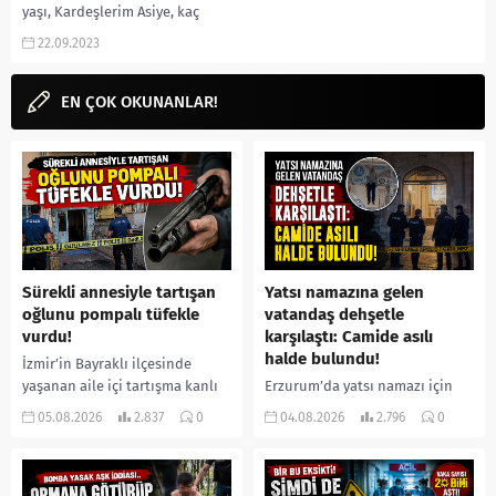
yaşı, Kardeşlerim Asiye, kaç
yaşında, boyu, kilosu, instagram,
22.09.2023
gerçek adı, dizileri, filmleri,
Kırmızı Oda Güler...
EN ÇOK OKUNANLAR!
Sürekli annesiyle tartışan
Yatsı namazına gelen
oğlunu pompalı tüfekle
vatandaş dehşetle
vurdu!
karşılaştı: Camide asılı
halde bulundu!
İzmir’in Bayraklı ilçesinde
yaşanan aile içi tartışma kanlı
Erzurum’da yatsı namazı için
bitti. İddiaya göre, uzun süredir
camiye gelen bir vatandaş,
05.08.2026
2.837
0
04.08.2026
2.796
0
annesiyle tartışmalar yaşadığı
içeride bir kişiyi asılı halde
öne sürülen 33 yaşındaki...
buldu. İhbar üzerine olay
yerine sevk edilen...