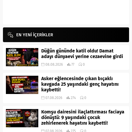
EN YENİ İÇERİKLER
Düğün gününde katil oldu! Damat
adayı dünyaevi yerine cezaevine girdi
08.08.2026
77
0
Asker eğlencesinde çıkan bıçaklı
kavgada 25 yaşındaki genç hayatını
kaybetti!
07.08.2026
274
0
Komşu dairesini ilaçlattırması faciaya
dönüştü: 9 yaşındaki çocuk
zehirlenerek hayatını kaybetti!
07.08.2026
275
0