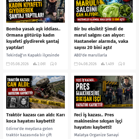
Bomba yasak aşk iddiası..
Bir bu eksikti! Şimdi de
Ormana götürüp kadın
marul salgını can alıyor:
kıyafeti giydirerek şantaj
Hastaneler alarmda, vaka
yaptılar!
sayısı 20 bini aştı!
Tekirdağ’ın Kapaklı ilçesinde
ABD’de marullarla
bir kişiyi, arkadaşının eşiyle
ilişkilendirilen siklospora
05.08.2026
2.061
0
04.08.2026
1.409
0
ilişki yaşadığı iddiasıyla
salgını büyümeye devam ediyor.
ormanlık alana götürerek zorla
İlk can kayıplarının yaşandığı
kadın kıyafetleri giydirdiği,
salgında vaka sayısının 20 bini
özür videosu çektirip...
aştığı belirtilirken, sağlık...
Traktör kazası can aldı: Karı
Feci iş kazası.. Pres
koca hayatını kaybetti!
makinesine sıkışan işçi
hayatını kaybetti!
Edirne’de meydana gelen
traktör kazasında bir çift
Malatya Organize Sanayi