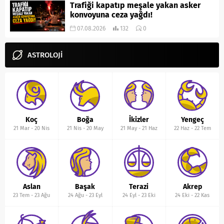
Trafiği kapatıp meşale yakan asker
konvoyuna ceza yağdı!
07.08.2026
132
0
ASTROLOJİ
Koç
Boğa
İkizler
Yengeç
21 Mar
-
20 Nis
21 Nis
-
20 May
21 May
-
21 Haz
22 Haz
-
22 Tem
Aslan
Başak
Terazi
Akrep
23 Tem
-
23 Ağu
24 Ağu
-
23 Eyl
24 Eyl
-
23 Eki
24 Eki
-
22 Kas