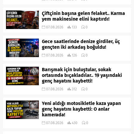
Çiftçinin başına gelen felaket.. Karma
yem makinesine elini kaptırdı!
07.08.2026
133
0
Gece saatlerinde denize girdiler, üç
gençten iki arkadaş boğuldu!
07.08.2026
126
0
Barışmak için buluştular, sokak
ortasında bıçakladılar.. 19 yaşındaki
genç hayatını kaybetti!
07.08.2026
312
0
Yeni aldığı motosikletle kaza yapan
genç hayatını kaybetti: O anlar
kamerada!
07.08.2026
430
0