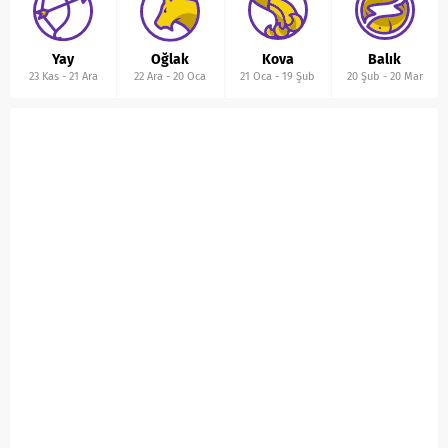
Yay
Oğlak
Kova
Balık
23 Kas
-
21 Ara
22 Ara
-
20 Oca
21 Oca
-
19 Şub
20 Şub
-
20 Mar