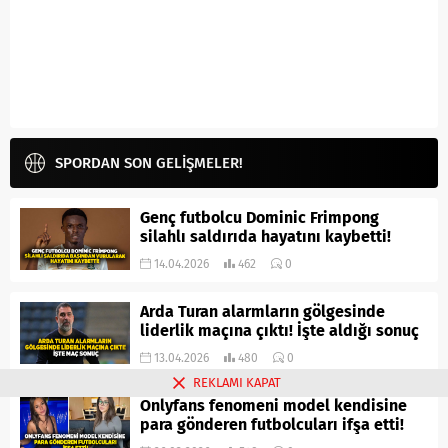
SPORDAN SON GELİŞMELER!
Genç futbolcu Dominic Frimpong
silahlı saldırıda hayatını kaybetti!
14.04.2026
462
0
Arda Turan alarmların gölgesinde
liderlik maçına çıktı! İşte aldığı sonuç
13.04.2026
480
0
REKLAMI KAPAT
Onlyfans fenomeni model kendisine
para gönderen futbolcuları ifşa etti!