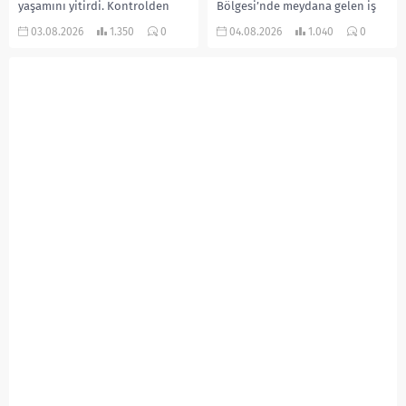
yaşamını yitirdi. Kontrolden
Bölgesi’nde meydana gelen iş
çıkarak devrilen traktörün
kazasında, pres makinesine
03.08.2026
1.350
0
04.08.2026
1.040
0
altında kalan Raşit Taşkın ile
sıkışan 46 yaşındaki işçi
eşi Fatma...
Amanullah Seferbay yaşamını
yitirdi. Olayla ilgili...