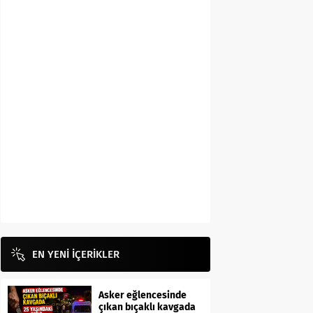
EN YENİ İÇERİKLER
Asker eğlencesinde
çıkan bıçaklı kavgada