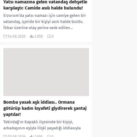
Yatsı namazına gelen vatandaş dehşetle
karşılaştı: Camide asılı halde bulundu!
Erzurum’da yatsı namazı için camiye gelen bir
vatandaş, içeride bir kişiyi asılı halde buldu.
İhbar üzerine olay yerine sevk edilen...
04.08.2026
2.658
0
Bomba yasak aşk iddiası.. Ormana
götürüp kadın kıyafeti giydirerek şantaj
yaptılar!
Tekirdağ’ın Kapaklı ilçesinde bir kişiyi,
arkadaşının eşiyle ilişki yaşadığı iddiasıyla
ormanlık alana götürerek zorla kadın
05.08.2026
1.938
0