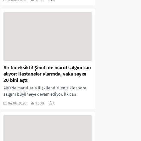
kıyafetleri giydirdiği, özür videosu çektirip...
Bir bu eksikti! Şimdi de marul salgını can
alıyor: Hastaneler alarmda, vaka sayısı
20 bini aştı!
ABD’de marullarla ilişkilendirilen siklospora
salgını büyümeye devam ediyor. İlk can
kayıplarının yaşandığı salgında vaka sayısının
04.08.2026
1.388
0
20 bini aştığı belirtilirken, sağlık...