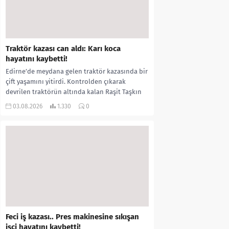
Traktör kazası can aldı: Karı koca
hayatını kaybetti!
Edirne’de meydana gelen traktör kazasında bir
çift yaşamını yitirdi. Kontrolden çıkarak
devrilen traktörün altında kalan Raşit Taşkın
ile eşi Fatma...
03.08.2026
1.330
0
Feci iş kazası.. Pres makinesine sıkışan
işçi hayatını kaybetti!