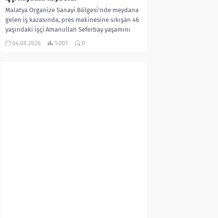
Malatya Organize Sanayi Bölgesi’nde meydana
gelen iş kazasında, pres makinesine sıkışan 46
yaşındaki işçi Amanullah Seferbay yaşamını
yitirdi. Olayla ilgili...
04.08.2026
1.007
0