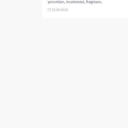
yorumları, incelemesi, fragmanı,
izle, hangi ülke filmi, Netflix filmi,
25.09.2020
gibi...