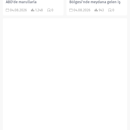
ABD’de marullarla
Bölgesi’nde meydana gelen iş
ilişkilendirilen siklospora
kazasında, pres makinesine
04.08.2026
1.248
0
04.08.2026
943
0
salgını büyümeye devam ediyor.
sıkışan 46 yaşındaki işçi
İlk can kayıplarının yaşandığı
Amanullah Seferbay yaşamını
salgında vaka sayısının 20 bini
yitirdi. Olayla ilgili...
aştığı belirtilirken, sağlık...