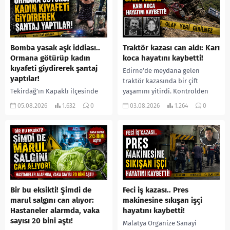
Bomba yasak aşk iddiası..
Traktör kazası can aldı: Karı
Ormana götürüp kadın
koca hayatını kaybetti!
kıyafeti giydirerek şantaj
Edirne’de meydana gelen
yaptılar!
traktör kazasında bir çift
Tekirdağ’ın Kapaklı ilçesinde
yaşamını yitirdi. Kontrolden
bir kişiyi, arkadaşının eşiyle
çıkarak devrilen traktörün
05.08.2026
1.632
0
03.08.2026
1.264
0
ilişki yaşadığı iddiasıyla
altında kalan Raşit Taşkın ile
ormanlık alana götürerek zorla
eşi Fatma...
kadın kıyafetleri giydirdiği,
özür videosu çektirip...
Bir bu eksikti! Şimdi de
Feci iş kazası.. Pres
marul salgını can alıyor:
makinesine sıkışan işçi
Hastaneler alarmda, vaka
hayatını kaybetti!
sayısı 20 bini aştı!
Malatya Organize Sanayi