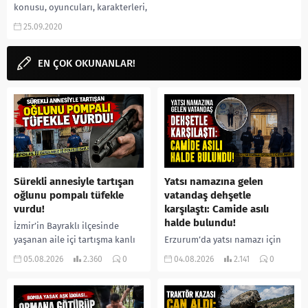
konusu, oyuncuları, karakterleri,
cast, yorumları, incelemesi,
25.09.2020
fragmanı, izle, hangi ülke filmi,
Netflix filmi, gibi...
EN ÇOK OKUNANLAR!
Sürekli annesiyle tartışan
Yatsı namazına gelen
oğlunu pompalı tüfekle
vatandaş dehşetle
vurdu!
karşılaştı: Camide asılı
halde bulundu!
İzmir’in Bayraklı ilçesinde
yaşanan aile içi tartışma kanlı
Erzurum’da yatsı namazı için
bitti. İddiaya göre, uzun süredir
camiye gelen bir vatandaş,
05.08.2026
2.360
0
04.08.2026
2.141
0
annesiyle tartışmalar yaşadığı
içeride bir kişiyi asılı halde
öne sürülen 33 yaşındaki...
buldu. İhbar üzerine olay
yerine sevk edilen...