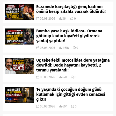
Eczanede karşılaştığı genç kadının
önünü kesip silahla vurarak öldürdü!
05.08.2026
361
0
Bomba yasak aşk iddiası.. Ormana
götürüp kadın kıyafeti giydirerek
şantaj yaptılar!
05.08.2026
1.618
0
Üç tekerlekli motosiklet dere yatağına
devrildi: Dede hayatını kaybetti, 2
torunu yaralandı!
05.08.2026
678
0
14 yaşındaki çocuğun doğum günü
kutlamak için gittiği evden cenazesi
çıktı!
05.08.2026
604
0