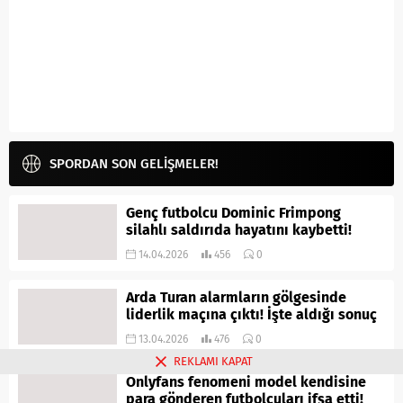
SPORDAN SON GELİŞMELER!
Genç futbolcu Dominic Frimpong
silahlı saldırıda hayatını kaybetti!
14.04.2026
456
0
Arda Turan alarmların gölgesinde
liderlik maçına çıktı! İşte aldığı sonuç
13.04.2026
476
0
REKLAMI KAPAT
Onlyfans fenomeni model kendisine
para gönderen futbolcuları ifşa etti!