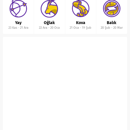
Yay
Oğlak
Kova
Balık
23 Kas
-
21 Ara
22 Ara
-
20 Oca
21 Oca
-
19 Şub
20 Şub
-
20 Mar