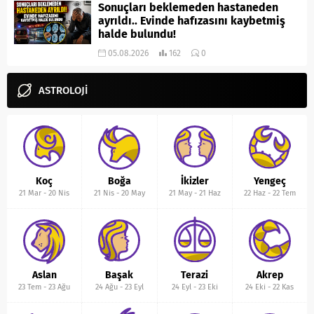
Sonuçları beklemeden hastaneden
ayrıldı.. Evinde hafızasını kaybetmiş
halde bulundu!
05.08.2026
162
0
ASTROLOJİ
Koç
Boğa
İkizler
Yengeç
21 Mar
-
20 Nis
21 Nis
-
20 May
21 May
-
21 Haz
22 Haz
-
22 Tem
Aslan
Başak
Terazi
Akrep
23 Tem
-
23 Ağu
24 Ağu
-
23 Eyl
24 Eyl
-
23 Eki
24 Eki
-
22 Kas