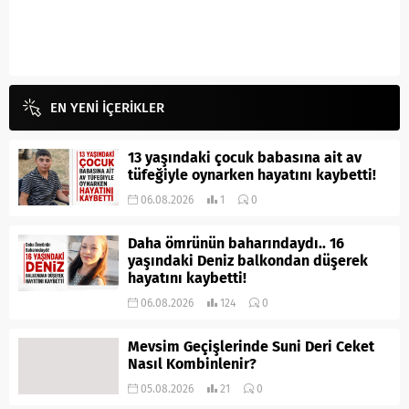
EN YENİ İÇERİKLER
13 yaşındaki çocuk babasına ait av
tüfeğiyle oynarken hayatını kaybetti!
06.08.2026
1
0
Daha ömrünün baharındaydı.. 16
yaşındaki Deniz balkondan düşerek
hayatını kaybetti!
06.08.2026
124
0
Mevsim Geçişlerinde Suni Deri Ceket
Nasıl Kombinlenir?
05.08.2026
21
0