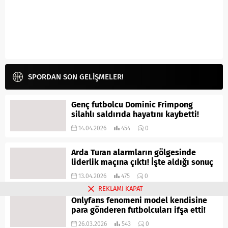
SPORDAN SON GELİŞMELER!
Genç futbolcu Dominic Frimpong
silahlı saldırıda hayatını kaybetti!
14.04.2026
454
0
Arda Turan alarmların gölgesinde
liderlik maçına çıktı! İşte aldığı sonuç
13.04.2026
475
0
REKLAMI KAPAT
Onlyfans fenomeni model kendisine
para gönderen futbolcuları ifşa etti!
26.03.2026
543
0