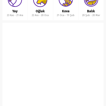
Yay
Oğlak
Kova
Balık
23 Kas
-
21 Ara
22 Ara
-
20 Oca
21 Oca
-
19 Şub
20 Şub
-
20 Mar