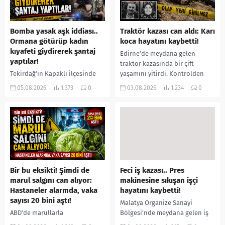
Bomba yasak aşk iddiası..
Traktör kazası can aldı: Karı
Ormana götürüp kadın
koca hayatını kaybetti!
kıyafeti giydirerek şantaj
Edirne’de meydana gelen
yaptılar!
traktör kazasında bir çift
Tekirdağ’ın Kapaklı ilçesinde
yaşamını yitirdi. Kontrolden
bir kişiyi, arkadaşının eşiyle
çıkarak devrilen traktörün
05.08.2026
1.373
0
03.08.2026
1.234
0
ilişki yaşadığı iddiasıyla
altında kalan Raşit Taşkın ile
ormanlık alana götürerek zorla
eşi Fatma...
kadın kıyafetleri giydirdiği,
özür videosu çektirip...
Bir bu eksikti! Şimdi de
Feci iş kazası.. Pres
marul salgını can alıyor:
makinesine sıkışan işçi
Hastaneler alarmda, vaka
hayatını kaybetti!
sayısı 20 bini aştı!
Malatya Organize Sanayi
ABD’de marullarla
Bölgesi’nde meydana gelen iş
ilişkilendirilen siklospora
kazasında, pres makinesine