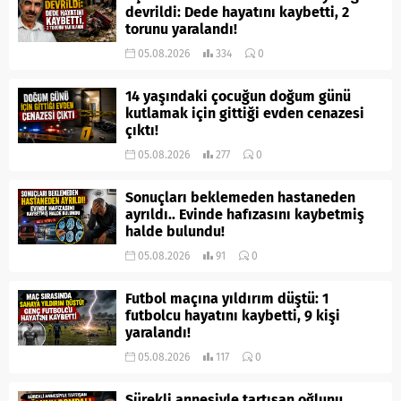
devrildi: Dede hayatını kaybetti, 2
torunu yaralandı!
05.08.2026
334
0
14 yaşındaki çocuğun doğum günü
kutlamak için gittiği evden cenazesi
çıktı!
05.08.2026
277
0
Sonuçları beklemeden hastaneden
ayrıldı.. Evinde hafızasını kaybetmiş
halde bulundu!
05.08.2026
91
0
Futbol maçına yıldırım düştü: 1
futbolcu hayatını kaybetti, 9 kişi
yaralandı!
05.08.2026
117
0
Sürekli annesiyle tartışan oğlunu