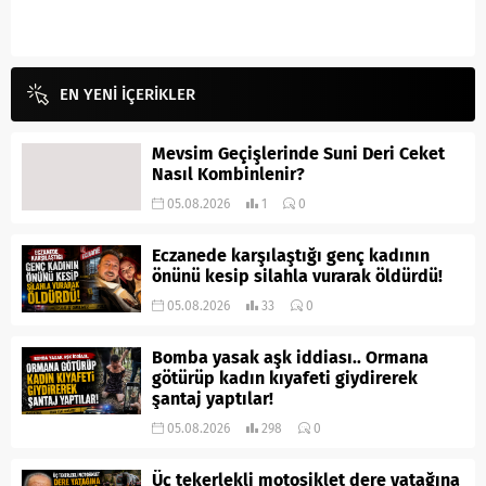
EN YENİ İÇERİKLER
Mevsim Geçişlerinde Suni Deri Ceket
Nasıl Kombinlenir?
05.08.2026
1
0
Eczanede karşılaştığı genç kadının
önünü kesip silahla vurarak öldürdü!
05.08.2026
33
0
Bomba yasak aşk iddiası.. Ormana
götürüp kadın kıyafeti giydirerek
şantaj yaptılar!
05.08.2026
298
0
Üç tekerlekli motosiklet dere yatağına