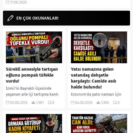
17.08.2020
bölüm, nerede yayınlanıyor, ne...
EN ÇOK OKUNANLAR!
Sürekli annesiyle tartışan
Yatsı namazına gelen
oğlunu pompalı tüfekle
vatandaş dehşetle
vurdu!
karşılaştı: Camide asılı
halde bulundu!
İzmir’in Bayraklı ilçesinde
yaşanan aile içi tartışma kanlı
Erzurum’da yatsı namazı için
bitti. İddiaya göre, uzun süredir
camiye gelen bir vatandaş,
05.08.2026
1.981
0
04.08.2026
1.906
0
annesiyle tartışmalar yaşadığı
içeride bir kişiyi asılı halde
öne sürülen 33 yaşındaki...
buldu. İhbar üzerine olay
yerine sevk edilen...