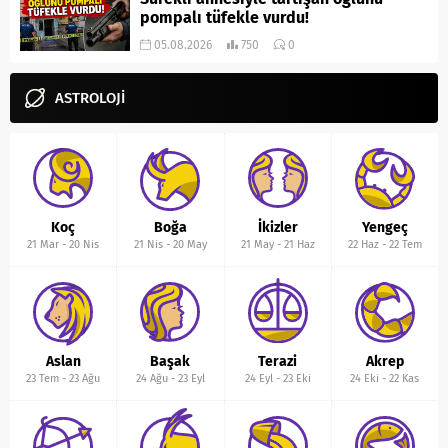
pompalı tüfekle vurdu!
05.08.2026
750
0
ASTROLOJİ
Koç
Boğa
İkizler
Yengeç
21 Mar
-
20 Nis
21 Nis
-
20 May
21 May
-
21 Haz
22 Haz
-
22 Tem
Aslan
Başak
Terazi
Akrep
23 Tem
-
23 Ağu
24 Ağu
-
23 Eyl
24 Eyl
-
23 Eki
24 Eki
-
22 Kas