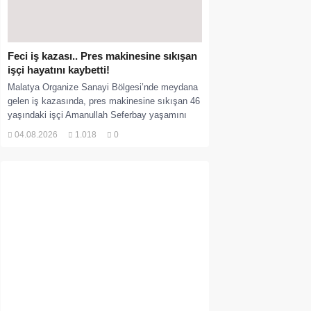
Feci iş kazası.. Pres makinesine sıkışan
işçi hayatını kaybetti!
Malatya Organize Sanayi Bölgesi’nde meydana
gelen iş kazasında, pres makinesine sıkışan 46
yaşındaki işçi Amanullah Seferbay yaşamını
yitirdi. Olayla ilgili...
04.08.2026
1.018
0