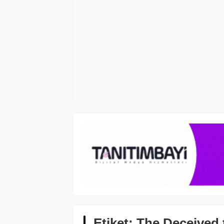
Etiket:
The Deceived t