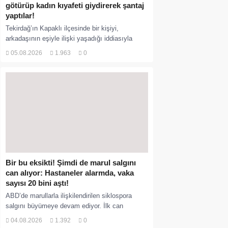
götürüp kadın kıyafeti giydirerek şantaj
yaptılar!
Tekirdağ’ın Kapaklı ilçesinde bir kişiyi,
arkadaşının eşiyle ilişki yaşadığı iddiasıyla
ormanlık alana götürerek zorla kadın kıyafetleri
05.08.2026
1.963
0
giydirdiği, özür videosu çektirip...
Bir bu eksikti! Şimdi de marul salgını
can alıyor: Hastaneler alarmda, vaka
sayısı 20 bini aştı!
ABD’de marullarla ilişkilendirilen siklospora
salgını büyümeye devam ediyor. İlk can
kayıplarının yaşandığı salgında vaka sayısının
04.08.2026
1.392
0
20 bini aştığı belirtilirken, sağlık...