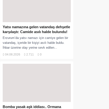
Yatsı namazına gelen vatandaş dehşetle
karşılaştı: Camide asılı halde bulundu!
Erzurum’da yatsı namazı için camiye gelen bir
vatandaş, içeride bir kişiyi asılı halde buldu.
İhbar üzerine olay yerine sevk edilen...
04.08.2026
2.711
0
Bomba yasak aşk iddiası.. Ormana