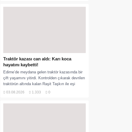
Traktör kazası can aldı: Karı koca
hayatını kaybetti!
Edirne’de meydana gelen traktör kazasında bir
çift yaşamını yitirdi. Kontrolden çıkarak devrilen
traktörün altında kalan Raşit Taşkın ile eşi
Fatma...
03.08.2026
1.333
0