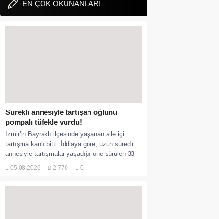
EN ÇOK OKUNANLAR!
Sürekli annesiyle tartışan oğlunu
pompalı tüfekle vurdu!
İzmir’in Bayraklı ilçesinde yaşanan aile içi
tartışma kanlı bitti. İddiaya göre, uzun süredir
annesiyle tartışmalar yaşadığı öne sürülen 33
yaşındaki...
05.08.2026
2.770
0