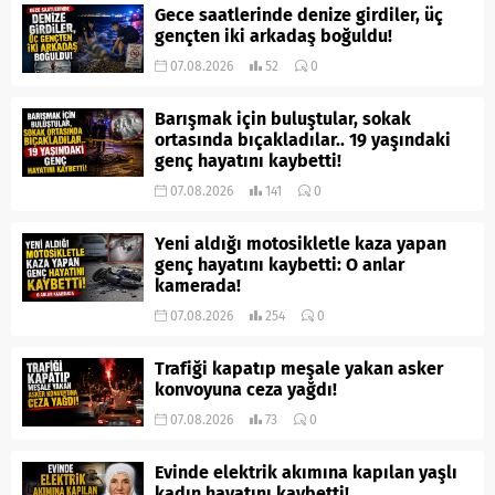
Gece saatlerinde denize girdiler, üç
gençten iki arkadaş boğuldu!
07.08.2026
52
0
Barışmak için buluştular, sokak
ortasında bıçakladılar.. 19 yaşındaki
genç hayatını kaybetti!
07.08.2026
141
0
Yeni aldığı motosikletle kaza yapan
genç hayatını kaybetti: O anlar
kamerada!
07.08.2026
254
0
Trafiği kapatıp meşale yakan asker
konvoyuna ceza yağdı!
07.08.2026
73
0
Evinde elektrik akımına kapılan yaşlı
kadın hayatını kaybetti!