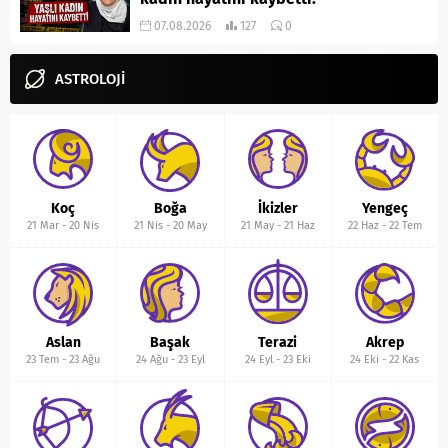
07.08.2026
127
0
ASTROLOJİ
Koç
Boğa
İkizler
Yengeç
21 Mar
-
20 Nis
21 Nis
-
20 May
21 May
-
21 Haz
22 Haz
-
22 Tem
Aslan
Başak
Terazi
Akrep
23 Tem
-
23 Ağu
24 Ağu
-
23 Eyl
24 Eyl
-
23 Eki
24 Eki
-
22 Kas