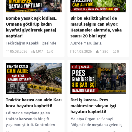
Bomba yasak aşk iddiası..
Bir bu eksikti! Şimdi de
Ormana götürüp kadın
marul salgını can alıyor:
kıyafeti giydirerek şantaj
Hastaneler alarmda, vaka
yaptılar!
sayısı 20 bini aştı!
Tekirdağ’ın Kapaklı ilçesinde
ABD’de marullarla
bir kişiyi, arkadaşının eşiyle
ilişkilendirilen siklospora
05.08.2026
1.917
0
04.08.2026
1.380
0
ilişki yaşadığı iddiasıyla
salgını büyümeye devam ediyor.
ormanlık alana götürerek zorla
İlk can kayıplarının yaşandığı
kadın kıyafetleri giydirdiği,
salgında vaka sayısının 20 bini
özür videosu çektirip...
aştığı belirtilirken, sağlık...
Traktör kazası can aldı: Karı
Feci iş kazası.. Pres
koca hayatını kaybetti!
makinesine sıkışan işçi
hayatını kaybetti!
Edirne’de meydana gelen
traktör kazasında bir çift
Malatya Organize Sanayi
yaşamını yitirdi. Kontrolden
Bölgesi’nde meydana gelen iş
çıkarak devrilen traktörün
kazasında, pres makinesine