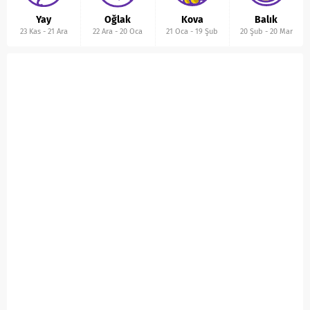
Yay
Oğlak
Kova
Balık
23 Kas
-
21 Ara
22 Ara
-
20 Oca
21 Oca
-
19 Şub
20 Şub
-
20 Mar