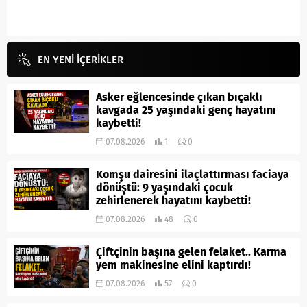
EN YENİ İÇERİKLER
Asker eğlencesinde çıkan bıçaklı
kavgada 25 yaşındaki genç hayatını
kaybetti!
07.08.2026
1
0
Komşu dairesini ilaçlattırması faciaya
dönüştü: 9 yaşındaki çocuk
zehirlenerek hayatını kaybetti!
07.08.2026
48
0
Çiftçinin başına gelen felaket.. Karma
yem makinesine elini kaptırdı!
07.08.2026
57
0