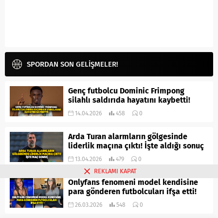
SPORDAN SON GELİŞMELER!
Genç futbolcu Dominic Frimpong
silahlı saldırıda hayatını kaybetti!
14.04.2026
458
0
Arda Turan alarmların gölgesinde
liderlik maçına çıktı! İşte aldığı sonuç
13.04.2026
479
0
REKLAMI KAPAT
Onlyfans fenomeni model kendisine
para gönderen futbolcuları ifşa etti!
26.03.2026
548
0