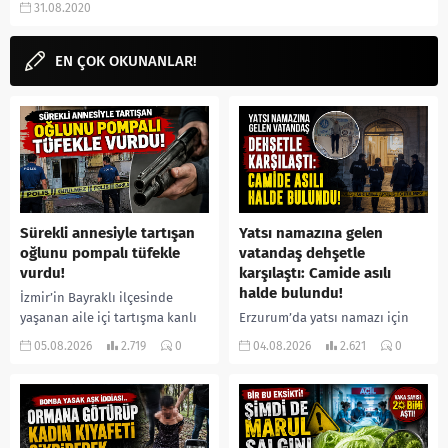
31.08.2020
Rotten Tomatoes, hangi ülke...
EN ÇOK OKUNANLAR!
Sürekli annesiyle tartışan
Yatsı namazına gelen
oğlunu pompalı tüfekle
vatandaş dehşetle
vurdu!
karşılaştı: Camide asılı
halde bulundu!
İzmir’in Bayraklı ilçesinde
yaşanan aile içi tartışma kanlı
Erzurum’da yatsı namazı için
bitti. İddiaya göre, uzun süredir
camiye gelen bir vatandaş,
05.08.2026
2.719
0
04.08.2026
2.621
0
annesiyle tartışmalar yaşadığı
içeride bir kişiyi asılı halde
öne sürülen 33 yaşındaki...
buldu. İhbar üzerine olay
yerine sevk edilen...