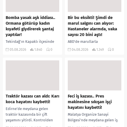
Bomba yasak aşk iddiası..
Bir bu eksikti! Şimdi de
Ormana götürüp kadın
marul salgını can alıyor:
kıyafeti giydirerek şantaj
Hastaneler alarmda, vaka
yaptılar!
sayısı 20 bini aştı!
Tekirdağ’ın Kapaklı ilçesinde
ABD’de marullarla
bir kişiyi, arkadaşının eşiyle
ilişkilendirilen siklospora
05.08.2026
1.840
0
04.08.2026
1.349
0
ilişki yaşadığı iddiasıyla
salgını büyümeye devam ediyor.
ormanlık alana götürerek zorla
İlk can kayıplarının yaşandığı
kadın kıyafetleri giydirdiği,
salgında vaka sayısının 20 bini
özür videosu çektirip...
aştığı belirtilirken, sağlık...
Traktör kazası can aldı: Karı
Feci iş kazası.. Pres
koca hayatını kaybetti!
makinesine sıkışan işçi
hayatını kaybetti!
Edirne’de meydana gelen
traktör kazasında bir çift
Malatya Organize Sanayi
yaşamını yitirdi. Kontrolden
Bölgesi’nde meydana gelen iş
çıkarak devrilen traktörün
kazasında, pres makinesine