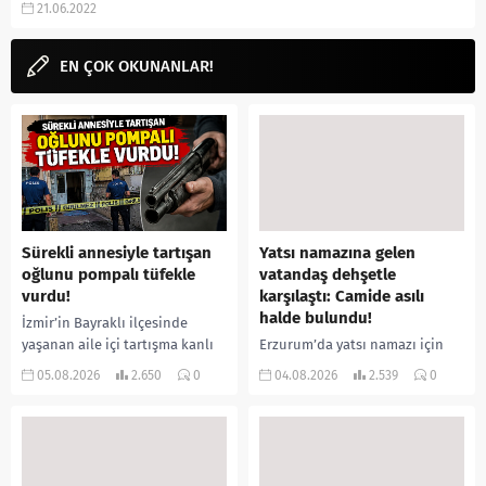
21.06.2022
fragmanı, izle gibi aramalarınıza
YORUM...
EN ÇOK OKUNANLAR!
Sürekli annesiyle tartışan
Yatsı namazına gelen
oğlunu pompalı tüfekle
vatandaş dehşetle
vurdu!
karşılaştı: Camide asılı
halde bulundu!
İzmir’in Bayraklı ilçesinde
yaşanan aile içi tartışma kanlı
Erzurum’da yatsı namazı için
bitti. İddiaya göre, uzun süredir
camiye gelen bir vatandaş,
05.08.2026
2.650
0
04.08.2026
2.539
0
annesiyle tartışmalar yaşadığı
içeride bir kişiyi asılı halde
öne sürülen 33 yaşındaki...
buldu. İhbar üzerine olay
yerine sevk edilen...