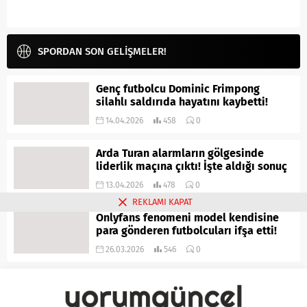
SPORDAN SON GELİŞMELER!
Genç futbolcu Dominic Frimpong
silahlı saldırıda hayatını kaybetti!
14.04.2026
458
0
Arda Turan alarmların gölgesinde
liderlik maçına çıktı! İşte aldığı sonuç
13.04.2026
478
0
REKLAMI KAPAT
Onlyfans fenomeni model kendisine
para gönderen futbolcuları ifşa etti!
26.03.2026
546
0