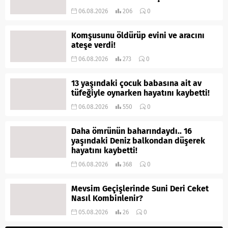
06.08.2026
206
0
Komşusunu öldürüp evini ve aracını
ateşe verdi!
06.08.2026
273
0
13 yaşındaki çocuk babasına ait av
tüfeğiyle oynarken hayatını kaybetti!
06.08.2026
550
0
Daha ömrünün baharındaydı.. 16
yaşındaki Deniz balkondan düşerek
hayatını kaybetti!
06.08.2026
368
0
Mevsim Geçişlerinde Suni Deri Ceket
Nasıl Kombinlenir?
05.08.2026
26
0