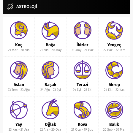
ASTROLOJİ
Koç
Boğa
İkizler
Yengeç
21 Mar
-
20 Nis
21 Nis
-
20 May
21 May
-
21 Haz
22 Haz
-
22 Tem
Aslan
Başak
Terazi
Akrep
23 Tem
-
23 Ağu
24 Ağu
-
23 Eyl
24 Eyl
-
23 Eki
24 Eki
-
22 Kas
Yay
Oğlak
Kova
Balık
23 Kas
-
21 Ara
22 Ara
-
20 Oca
21 Oca
-
19 Şub
20 Şub
-
20 Mar