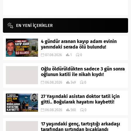
EN YENİ İÇERİKLER
4 gündür aranan kayıp adam evinin
yanındaki serada ölü bulundu!
07.08.2026
1
0
Oğlu öldürüldükten sadece 3 gün sonra
oğlunun katili ile nikah kıydı!
06.08.2026
349
0
27 Yaşındaki asistan doktor tatil için
gitti.. Boğularak hayatını kaybetti!
06.08.2026
560
0
17 yaşındaki genç, tartıştığı arkadaşı
tarafından sırtından bıçaklandı