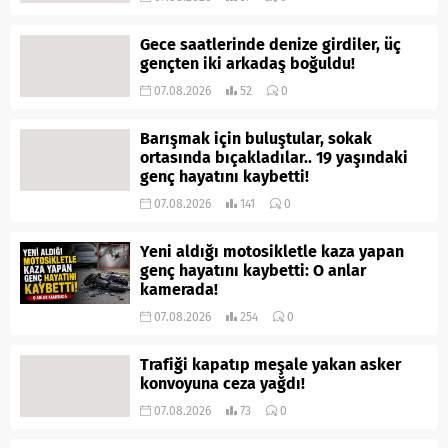
Gece saatlerinde denize girdiler, üç
gençten iki arkadaş boğuldu!
07.08.2026
52
0
Barışmak için buluştular, sokak
ortasında bıçakladılar.. 19 yaşındaki
genç hayatını kaybetti!
07.08.2026
141
0
Yeni aldığı motosikletle kaza yapan
genç hayatını kaybetti: O anlar
kamerada!
07.08.2026
254
0
Trafiği kapatıp meşale yakan asker
konvoyuna ceza yağdı!
07.08.2026
73
0