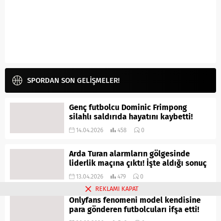
SPORDAN SON GELİŞMELER!
Genç futbolcu Dominic Frimpong
silahlı saldırıda hayatını kaybetti!
14.04.2026
458
0
Arda Turan alarmların gölgesinde
liderlik maçına çıktı! İşte aldığı sonuç
13.04.2026
479
0
REKLAMI KAPAT
Onlyfans fenomeni model kendisine
para gönderen futbolcuları ifşa etti!