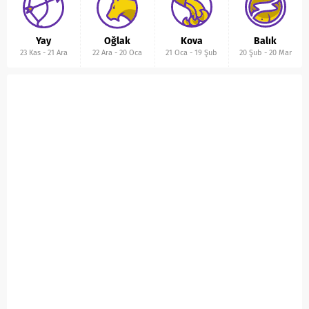
Yay
Oğlak
Kova
Balık
23 Kas
-
21 Ara
22 Ara
-
20 Oca
21 Oca
-
19 Şub
20 Şub
-
20 Mar