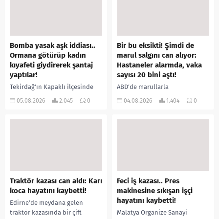
Bomba yasak aşk iddiası..
Bir bu eksikti! Şimdi de
Ormana götürüp kadın
marul salgını can alıyor:
kıyafeti giydirerek şantaj
Hastaneler alarmda, vaka
yaptılar!
sayısı 20 bini aştı!
Tekirdağ’ın Kapaklı ilçesinde
ABD’de marullarla
bir kişiyi, arkadaşının eşiyle
ilişkilendirilen siklospora
05.08.2026
2.045
0
04.08.2026
1.404
0
ilişki yaşadığı iddiasıyla
salgını büyümeye devam ediyor.
ormanlık alana götürerek zorla
İlk can kayıplarının yaşandığı
kadın kıyafetleri giydirdiği,
salgında vaka sayısının 20 bini
özür videosu çektirip...
aştığı belirtilirken, sağlık...
Traktör kazası can aldı: Karı
Feci iş kazası.. Pres
koca hayatını kaybetti!
makinesine sıkışan işçi
hayatını kaybetti!
Edirne’de meydana gelen
traktör kazasında bir çift
Malatya Organize Sanayi