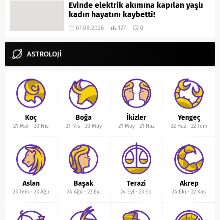
Evinde elektrik akımına kapılan yaşlı
kadın hayatını kaybetti!
07.08.2026
127
0
ASTROLOJİ
Koç
Boğa
İkizler
Yengeç
21 Mar
-
20 Nis
21 Nis
-
20 May
21 May
-
21 Haz
22 Haz
-
22 Tem
Aslan
Başak
Terazi
Akrep
23 Tem
-
23 Ağu
24 Ağu
-
23 Eyl
24 Eyl
-
23 Eki
24 Eki
-
22 Kas