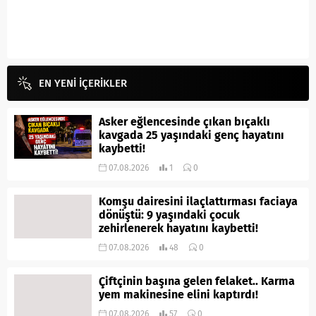
EN YENİ İÇERİKLER
Asker eğlencesinde çıkan bıçaklı
kavgada 25 yaşındaki genç hayatını
kaybetti!
07.08.2026
1
0
Komşu dairesini ilaçlattırması faciaya
dönüştü: 9 yaşındaki çocuk
zehirlenerek hayatını kaybetti!
07.08.2026
48
0
Çiftçinin başına gelen felaket.. Karma
yem makinesine elini kaptırdı!
07.08.2026
57
0