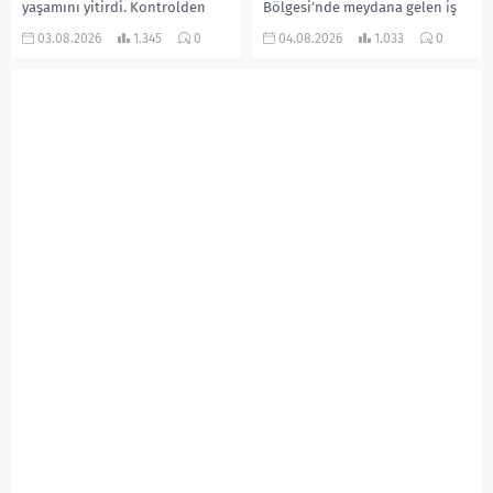
yaşamını yitirdi. Kontrolden
Bölgesi’nde meydana gelen iş
çıkarak devrilen traktörün
kazasında, pres makinesine
03.08.2026
1.345
0
04.08.2026
1.033
0
altında kalan Raşit Taşkın ile
sıkışan 46 yaşındaki işçi
eşi Fatma...
Amanullah Seferbay yaşamını
yitirdi. Olayla ilgili...