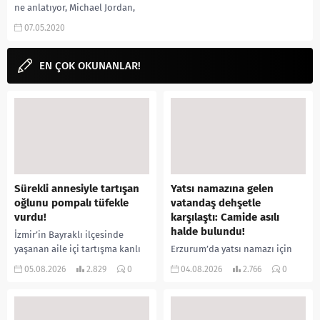
ne anlatıyor, Michael Jordan,
Dennis Rodman, Scottie Pippen,
07.05.2020
Chicago Bulls, ESPN,...
EN ÇOK OKUNANLAR!
Sürekli annesiyle tartışan
Yatsı namazına gelen
oğlunu pompalı tüfekle
vatandaş dehşetle
vurdu!
karşılaştı: Camide asılı
halde bulundu!
İzmir’in Bayraklı ilçesinde
yaşanan aile içi tartışma kanlı
Erzurum’da yatsı namazı için
bitti. İddiaya göre, uzun süredir
camiye gelen bir vatandaş,
05.08.2026
2.829
0
04.08.2026
2.766
0
annesiyle tartışmalar yaşadığı
içeride bir kişiyi asılı halde
öne sürülen 33 yaşındaki...
buldu. İhbar üzerine olay
yerine sevk edilen...