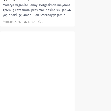
Malatya Organize Sanayi Bölgesi’nde meydana
gelen iş kazasında, pres makinesine sıkışan 46
yaşındaki işçi Amanullah Seferbay yaşamını
yitirdi. Olayla ilgili...
04.08.2026
1.002
0