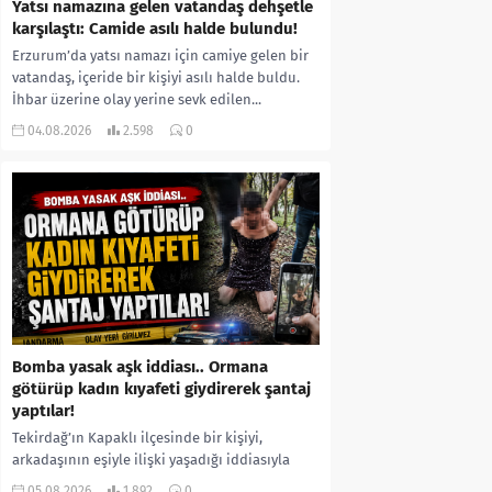
Yatsı namazına gelen vatandaş dehşetle
karşılaştı: Camide asılı halde bulundu!
Erzurum’da yatsı namazı için camiye gelen bir
vatandaş, içeride bir kişiyi asılı halde buldu.
İhbar üzerine olay yerine sevk edilen...
04.08.2026
2.598
0
Bomba yasak aşk iddiası.. Ormana
götürüp kadın kıyafeti giydirerek şantaj
yaptılar!
Tekirdağ’ın Kapaklı ilçesinde bir kişiyi,
arkadaşının eşiyle ilişki yaşadığı iddiasıyla
ormanlık alana götürerek zorla kadın
05.08.2026
1.892
0