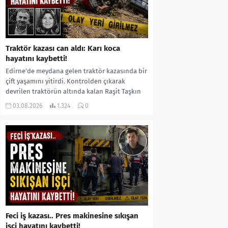
Traktör kazası can aldı: Karı koca
hayatını kaybetti!
Edirne’de meydana gelen traktör kazasında bir
çift yaşamını yitirdi. Kontrolden çıkarak
devrilen traktörün altında kalan Raşit Taşkın
ile eşi Fatma...
03.08.2026
1.324
0
Feci iş kazası.. Pres makinesine sıkışan
işçi hayatını kaybetti!