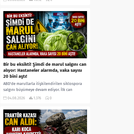
kıyafetleri giydirdiği, özür videosu çektirip...
Bir bu eksikti! Şimdi de marul salgını can
alıyor: Hastaneler alarmda, vaka sayısı
20 bini aştı!
ABD’de marullarla ilişkilendirilen siklospora
salgını büyümeye devam ediyor. İlk can
kayıplarının yaşandığı salgında vaka sayısının
04.08.2026
1.376
0
20 bini aştığı belirtilirken, sağlık...