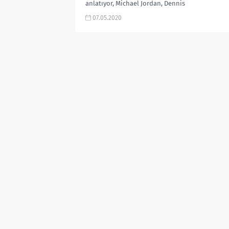
anlatıyor, Michael Jordan, Dennis
Rodman, Scottie Pippen, Chicago
07.05.2020
Bulls, ESPN,...