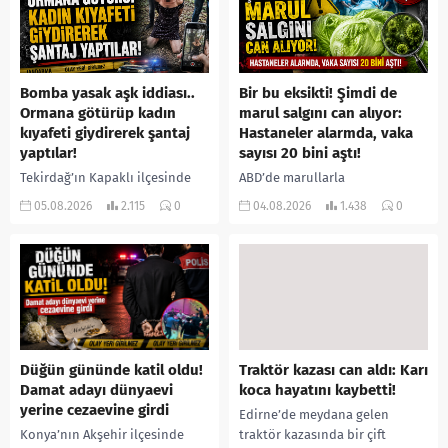
Bomba yasak aşk iddiası..
Bir bu eksikti! Şimdi de
Ormana götürüp kadın
marul salgını can alıyor:
kıyafeti giydirerek şantaj
Hastaneler alarmda, vaka
yaptılar!
sayısı 20 bini aştı!
Tekirdağ’ın Kapaklı ilçesinde
ABD’de marullarla
bir kişiyi, arkadaşının eşiyle
ilişkilendirilen siklospora
05.08.2026
2.115
0
04.08.2026
1.438
0
ilişki yaşadığı iddiasıyla
salgını büyümeye devam ediyor.
ormanlık alana götürerek zorla
İlk can kayıplarının yaşandığı
kadın kıyafetleri giydirdiği,
salgında vaka sayısının 20 bini
özür videosu çektirip...
aştığı belirtilirken, sağlık...
Düğün gününde katil oldu!
Traktör kazası can aldı: Karı
Damat adayı dünyaevi
koca hayatını kaybetti!
yerine cezaevine girdi
Edirne’de meydana gelen
Konya’nın Akşehir ilçesinde
traktör kazasında bir çift