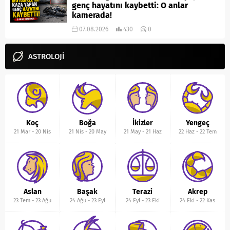
genç hayatını kaybetti: O anlar
kamerada!
07.08.2026
430
0
ASTROLOJİ
Koç
Boğa
İkizler
Yengeç
21 Mar
-
20 Nis
21 Nis
-
20 May
21 May
-
21 Haz
22 Haz
-
22 Tem
Aslan
Başak
Terazi
Akrep
23 Tem
-
23 Ağu
24 Ağu
-
23 Eyl
24 Eyl
-
23 Eki
24 Eki
-
22 Kas