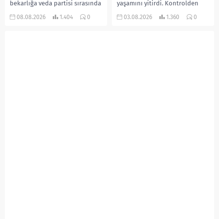
bekarlığa veda partisi sırasında
yaşamını yitirdi. Kontrolden
çıkan kavgada bir kişi hayatını
çıkarak devrilen traktörün
08.08.2026
1.404
0
03.08.2026
1.360
0
kaybetti. Husumetlisini sopayla
altında kalan Raşit Taşkın ile
darbederek ölümüne neden
eşi Fatma...
olduğu iddia...