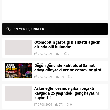
EN YENİ İÇERİKLER
Otomobilin çarptığı bisikletli ağacın
altında ölü bulundu!
08.08.2026
1
0
Düğün gününde katil oldu! Damat
adayı dünyaevi yerine cezaevine girdi
08.08.2026
109
0
Asker eğlencesinde çıkan bıçaklı
kavgada 25 yaşındaki genç hayatını
kaybetti!
07.08.2026
274
0