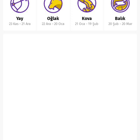
Yay
Oğlak
Kova
Balık
23 Kas
-
21 Ara
22 Ara
-
20 Oca
21 Oca
-
19 Şub
20 Şub
-
20 Mar