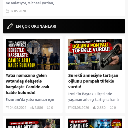
ne anlatıyor, Michael Jordan,
Dennis Rodman, Scottie Pippen,
07.05.2020
Chicago Bulls, ESPN,...
EN ÇOK OKUNANLAR!
Yatsı namazına gelen
Sürekli annesiyle tartışan
vatandaş dehşetle
oğlunu pompalı tüfekle
karşılaştı: Camide asılı
vurdu!
halde bulundu!
İzmir’in Bayraklı ilçesinde
Erzurum’da yatsı namazı için
yaşanan aile içi tartışma kanlı
camiye gelen bir vatandaş,
bitti. İddiaya göre, uzun süredir
04.08.2026
2.886
0
05.08.2026
2.880
0
içeride bir kişiyi asılı halde
annesiyle tartışmalar yaşadığı
buldu. İhbar üzerine olay
öne sürülen 33 yaşındaki...
yerine sevk edilen...