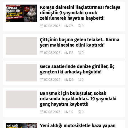
Komşu dairesini ilaçlattırması faciaya
dönüştü: 9 yaşındaki çocuk
zehirlenerek hayatını kaybetti!
07.08.2026
275
0
Çiftçinin başına gelen felaket.. Karma
yem makinesine elini kaptırdı!
07.08.2026
133
0
Gece saatlerinde denize girdiler, üç
gençten iki arkadaş boğuldu!
07.08.2026
126
0
Barışmak için buluştular, sokak
ortasında bıçakladılar.. 19 yaşındaki
genç hayatını kaybetti!
07.08.2026
312
0
Yeni aldığı motosikletle kaza yapan