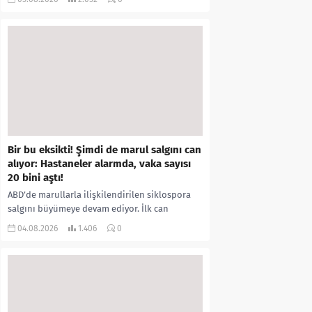
kıyafetleri giydirdiği, özür videosu çektirip...
Bir bu eksikti! Şimdi de marul salgını can
alıyor: Hastaneler alarmda, vaka sayısı
20 bini aştı!
ABD’de marullarla ilişkilendirilen siklospora
salgını büyümeye devam ediyor. İlk can
kayıplarının yaşandığı salgında vaka sayısının
04.08.2026
1.406
0
20 bini aştığı belirtilirken, sağlık...