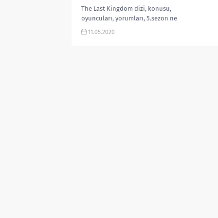
The Last Kingdom dizi, konusu,
oyuncuları, yorumları, 5.sezon ne
zaman, Fragmanı, Ragnar kim,
11.05.2020
Uhtred kim, Brida kim karakterleri
gibi aramalarınıza...