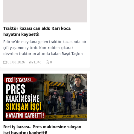
Traktör kazası can aldı: Karı koca
hayatını kaybetti!
Edirne’de meydana gelen traktör kazasında bir
çift yaşamını yitirdi. Kontrolden çıkarak
devrilen traktörün altında kalan Raşit Taşkın
ile eşi Fatma...
03.08.2026
1.346
0
Feci iş kazası.. Pres makinesine sıkışan
işçi hayatını kaybetti!