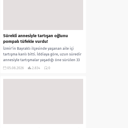
Sürekli annesiyle tartışan oğlunu
pompalı tüfekle vurdu!
İzmir’in Bayraklı ilçesinde yaşanan aile içi
tartışma kanlı bitti. İddiaya göre, uzun süredir
annesiyle tartışmalar yaşadığı öne sürülen 33
yaşındaki...
05.08.2026
2.834
0