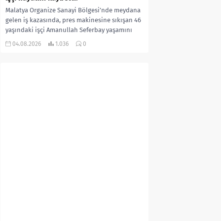
Malatya Organize Sanayi Bölgesi’nde meydana
gelen iş kazasında, pres makinesine sıkışan 46
yaşındaki işçi Amanullah Seferbay yaşamını
yitirdi. Olayla ilgili...
04.08.2026
1.036
0