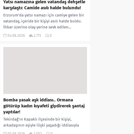
Yatsı namazına gelen vatandaş dehşetle
karşılaştı: Camide asılı halde bulundu!
Erzurum’da yatsı namazı için camiye gelen bir
vatandaş, içeride bir kişiyi asılı halde buldu.
İhbar üzerine olay yerine sevk edilen...
04.08.2026
2.773
0
Bomba yasak aşk iddiası.. Ormana
götürüp kadın kıyafeti giydirerek şantaj
yaptılar!
Tekirdağ’ın Kapaklı ilçesinde bir kişiyi,
arkadaşının eşiyle ilişki yaşadığı iddiasıyla
ormanlık alana götürerek zorla kadın
05.08.2026
2.052
0