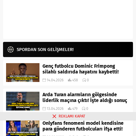
SPORDAN SON GELİŞMELER!
Genç futbolcu Dominic Frimpong
silahlı saldırıda hayatını kaybetti!
14.04.2026
458
0
Arda Turan alarmların gölgesinde
liderlik maçına çıktı! İşte aldığı sonuç
13.04.2026
479
0
REKLAMI KAPAT
Onlyfans fenomeni model kendisine
para gönderen futbolcuları ifşa etti!