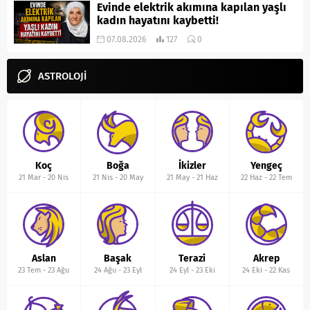
Evinde elektrik akımına kapılan yaşlı
kadın hayatını kaybetti!
07.08.2026
127
0
ASTROLOJİ
Koç
Boğa
İkizler
Yengeç
21 Mar
-
20 Nis
21 Nis
-
20 May
21 May
-
21 Haz
22 Haz
-
22 Tem
Aslan
Başak
Terazi
Akrep
23 Tem
-
23 Ağu
24 Ağu
-
23 Eyl
24 Eyl
-
23 Eki
24 Eki
-
22 Kas