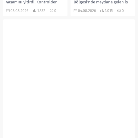
yaşamını yitirdi. Kontrolden
Bölgesi’nde meydana gelen iş
çıkarak devrilen traktörün
kazasında, pres makinesine
03.08.2026
1.332
0
04.08.2026
1.015
0
altında kalan Raşit Taşkın ile
sıkışan 46 yaşındaki işçi
eşi Fatma...
Amanullah Seferbay yaşamını
yitirdi. Olayla ilgili...