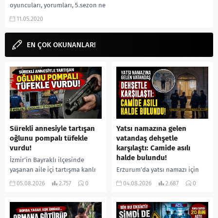
oyuncuları, yorumları, 5.sezon ne
zaman, Fragmanı, Ragnar kim,
11.05.2020
Uhtred kim, Brida kim
karakterleri gibi aramalarınıza...
EN ÇOK OKUNANLAR!
Sürekli annesiyle tartışan
Yatsı namazına gelen
oğlunu pompalı tüfekle
vatandaş dehşetle
vurdu!
karşılaştı: Camide asılı
halde bulundu!
İzmir’in Bayraklı ilçesinde
yaşanan aile içi tartışma kanlı
Erzurum’da yatsı namazı için
bitti. İddiaya göre, uzun süredir
camiye gelen bir vatandaş,
05.08.2026
2.757
0
04.08.2026
2.687
0
annesiyle tartışmalar yaşadığı
içeride bir kişiyi asılı halde
öne sürülen 33 yaşındaki...
buldu. İhbar üzerine olay
yerine sevk edilen...