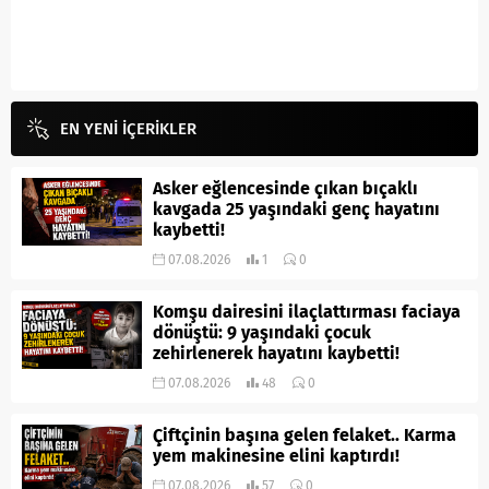
EN YENİ İÇERİKLER
Asker eğlencesinde çıkan bıçaklı
kavgada 25 yaşındaki genç hayatını
kaybetti!
07.08.2026
1
0
Komşu dairesini ilaçlattırması faciaya
dönüştü: 9 yaşındaki çocuk
zehirlenerek hayatını kaybetti!
07.08.2026
48
0
Çiftçinin başına gelen felaket.. Karma
yem makinesine elini kaptırdı!
07.08.2026
57
0