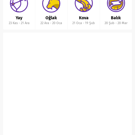
Yay
Oğlak
Kova
Balık
23 Kas
-
21 Ara
22 Ara
-
20 Oca
21 Oca
-
19 Şub
20 Şub
-
20 Mar