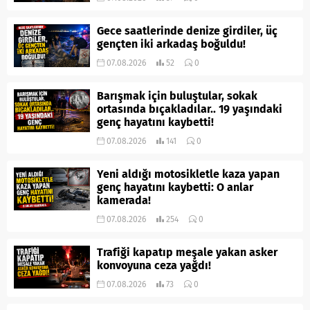
Gece saatlerinde denize girdiler, üç
gençten iki arkadaş boğuldu!
07.08.2026
52
0
Barışmak için buluştular, sokak
ortasında bıçakladılar.. 19 yaşındaki
genç hayatını kaybetti!
07.08.2026
141
0
Yeni aldığı motosikletle kaza yapan
genç hayatını kaybetti: O anlar
kamerada!
07.08.2026
254
0
Trafiği kapatıp meşale yakan asker
konvoyuna ceza yağdı!
07.08.2026
73
0