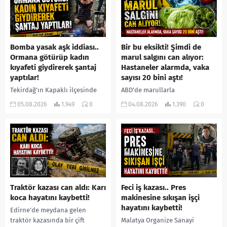
Bomba yasak aşk iddiası..
Bir bu eksikti! Şimdi de
Ormana götürüp kadın
marul salgını can alıyor:
kıyafeti giydirerek şantaj
Hastaneler alarmda, vaka
yaptılar!
sayısı 20 bini aştı!
Tekirdağ’ın Kapaklı ilçesinde
ABD’de marullarla
bir kişiyi, arkadaşının eşiyle
ilişkilendirilen siklospora
05.08.2026
1.949
0
04.08.2026
1.390
0
ilişki yaşadığı iddiasıyla
salgını büyümeye devam ediyor.
ormanlık alana götürerek zorla
İlk can kayıplarının yaşandığı
kadın kıyafetleri giydirdiği,
salgında vaka sayısının 20 bini
özür videosu çektirip...
aştığı belirtilirken, sağlık...
Traktör kazası can aldı: Karı
Feci iş kazası.. Pres
koca hayatını kaybetti!
makinesine sıkışan işçi
hayatını kaybetti!
Edirne’de meydana gelen
traktör kazasında bir çift
Malatya Organize Sanayi