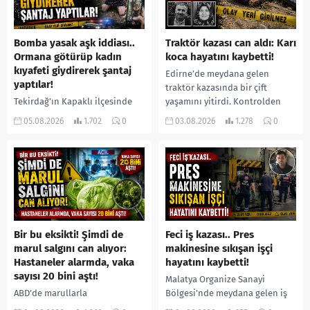
Bomba yasak aşk iddiası..
Traktör kazası can aldı: Karı
Ormana götürüp kadın
koca hayatını kaybetti!
kıyafeti giydirerek şantaj
Edirne’de meydana gelen
yaptılar!
traktör kazasında bir çift
Tekirdağ’ın Kapaklı ilçesinde
yaşamını yitirdi. Kontrolden
bir kişiyi, arkadaşının eşiyle
çıkarak devrilen traktörün
05.08.2026
1.702
0
03.08.2026
1.278
0
ilişki yaşadığı iddiasıyla
altında kalan Raşit Taşkın ile
ormanlık alana götürerek zorla
eşi Fatma...
kadın kıyafetleri giydirdiği,
özür videosu çektirip...
Bir bu eksikti! Şimdi de
Feci iş kazası.. Pres
marul salgını can alıyor:
makinesine sıkışan işçi
Hastaneler alarmda, vaka
hayatını kaybetti!
sayısı 20 bini aştı!
Malatya Organize Sanayi
ABD’de marullarla
Bölgesi’nde meydana gelen iş
ilişkilendirilen siklospora
kazasında, pres makinesine