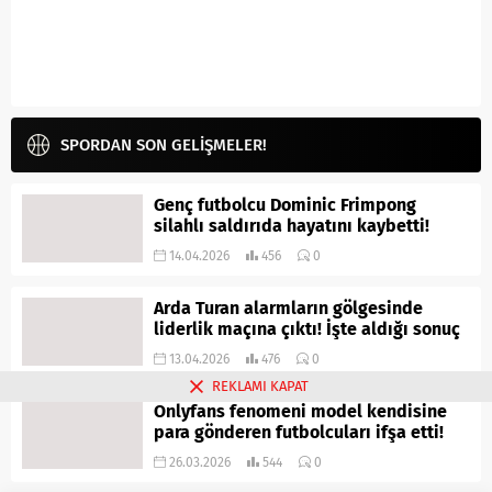
SPORDAN SON GELİŞMELER!
Genç futbolcu Dominic Frimpong
silahlı saldırıda hayatını kaybetti!
14.04.2026
456
0
Arda Turan alarmların gölgesinde
liderlik maçına çıktı! İşte aldığı sonuç
13.04.2026
476
0
REKLAMI KAPAT
Onlyfans fenomeni model kendisine
para gönderen futbolcuları ifşa etti!
26.03.2026
544
0