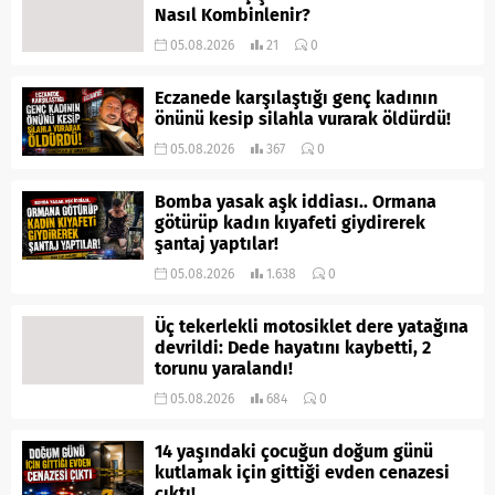
Nasıl Kombinlenir?
05.08.2026
21
0
Eczanede karşılaştığı genç kadının
önünü kesip silahla vurarak öldürdü!
05.08.2026
367
0
Bomba yasak aşk iddiası.. Ormana
götürüp kadın kıyafeti giydirerek
şantaj yaptılar!
05.08.2026
1.638
0
Üç tekerlekli motosiklet dere yatağına
devrildi: Dede hayatını kaybetti, 2
torunu yaralandı!
05.08.2026
684
0
14 yaşındaki çocuğun doğum günü
kutlamak için gittiği evden cenazesi
çıktı!