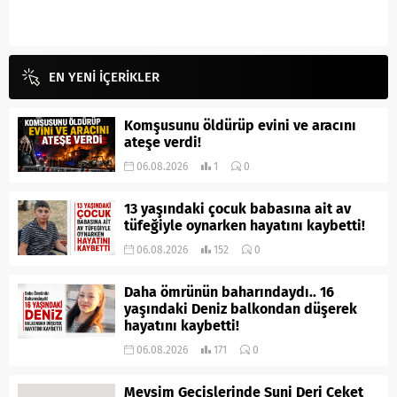
EN YENİ İÇERİKLER
Komşusunu öldürüp evini ve aracını
ateşe verdi!
06.08.2026
1
0
13 yaşındaki çocuk babasına ait av
tüfeğiyle oynarken hayatını kaybetti!
06.08.2026
152
0
Daha ömrünün baharındaydı.. 16
yaşındaki Deniz balkondan düşerek
hayatını kaybetti!
06.08.2026
171
0
Mevsim Geçişlerinde Suni Deri Ceket