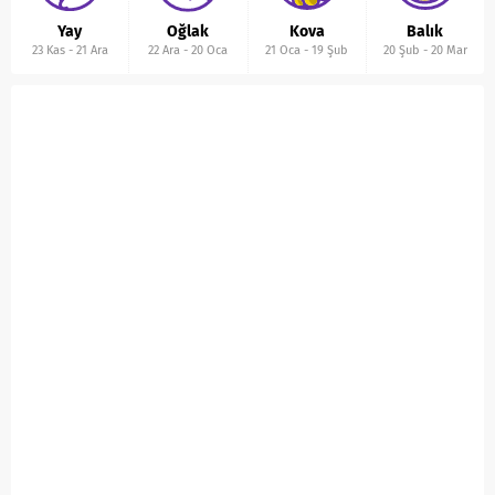
Yay
Oğlak
Kova
Balık
23 Kas
-
21 Ara
22 Ara
-
20 Oca
21 Oca
-
19 Şub
20 Şub
-
20 Mar