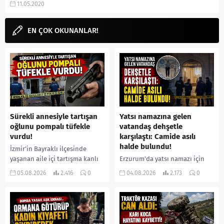
11.05.2020
Uhtred kim, Brida kim
karakterleri gibi aramalarınıza...
EN ÇOK OKUNANLAR!
Sürekli annesiyle tartışan
Yatsı namazına gelen
oğlunu pompalı tüfekle
vatandaş dehşetle
vurdu!
karşılaştı: Camide asılı
halde bulundu!
İzmir’in Bayraklı ilçesinde
yaşanan aile içi tartışma kanlı
Erzurum’da yatsı namazı için
bitti. İddiaya göre, uzun süredir
camiye gelen bir vatandaş,
05.08.2026
2.416
0
04.08.2026
2.173
0
annesiyle tartışmalar yaşadığı
içeride bir kişiyi asılı halde
öne sürülen 33 yaşındaki...
buldu. İhbar üzerine olay
yerine sevk edilen...