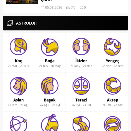
05.08.2026
610
0
ASTROLOJİ
Koç
Boğa
İkizler
Yengeç
21 Mar
-
20 Nis
21 Nis
-
20 May
21 May
-
21 Haz
22 Haz
-
22 Tem
Aslan
Başak
Terazi
Akrep
23 Tem
-
23 Ağu
24 Ağu
-
23 Eyl
24 Eyl
-
23 Eki
24 Eki
-
22 Kas