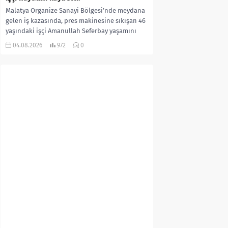
Malatya Organize Sanayi Bölgesi’nde meydana
gelen iş kazasında, pres makinesine sıkışan 46
yaşındaki işçi Amanullah Seferbay yaşamını
yitirdi. Olayla ilgili...
04.08.2026
972
0