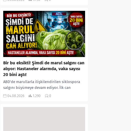
kıyafetleri giydirdiği, özür videosu çektirip...
Bir bu eksikti! Şimdi de marul salgını can
alıyor: Hastaneler alarmda, vaka sayısı
20 bini aştı!
ABD’de marullarla ilişkilendirilen siklospora
salgını büyümeye devam ediyor. İlk can
kayıplarının yaşandığı salgında vaka sayısının
04.08.2026
1.290
0
20 bini aştığı belirtilirken, sağlık...