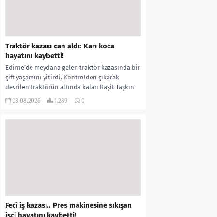
Traktör kazası can aldı: Karı koca
hayatını kaybetti!
Edirne’de meydana gelen traktör kazasında bir
çift yaşamını yitirdi. Kontrolden çıkarak
devrilen traktörün altında kalan Raşit Taşkın
ile eşi Fatma...
03.08.2026
1.289
0
Feci iş kazası.. Pres makinesine sıkışan
işçi hayatını kaybetti!