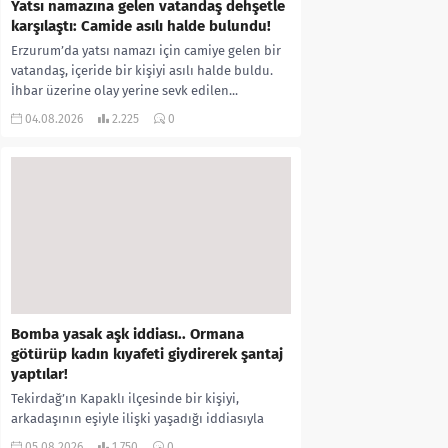
Yatsı namazına gelen vatandaş dehşetle
karşılaştı: Camide asılı halde bulundu!
Erzurum’da yatsı namazı için camiye gelen bir
vatandaş, içeride bir kişiyi asılı halde buldu.
İhbar üzerine olay yerine sevk edilen...
04.08.2026
2.225
0
Bomba yasak aşk iddiası.. Ormana
götürüp kadın kıyafeti giydirerek şantaj
yaptılar!
Tekirdağ’ın Kapaklı ilçesinde bir kişiyi,
arkadaşının eşiyle ilişki yaşadığı iddiasıyla
ormanlık alana götürerek zorla kadın
05.08.2026
1.750
0