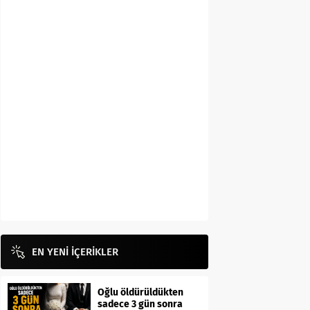
EN YENİ İÇERİKLER
Oğlu öldürüldükten
sadece 3 gün sonra