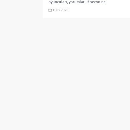
oyuncuları, yorumları, 5.sezon ne
zaman, Fragmanı, Ragnar kim,
11.05.2020
Uhtred kim, Brida kim karakterleri
gibi aramalarınıza...