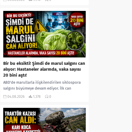
kıyafetleri giydirdiği, özür videosu çektirip...
Bir bu eksikti! Şimdi de marul salgını can
alıyor: Hastaneler alarmda, vaka sayısı
20 bini aştı!
ABD’de marullarla ilişkilendirilen siklospora
salgını büyümeye devam ediyor. İlk can
kayıplarının yaşandığı salgında vaka sayısının
04.08.2026
1.378
0
20 bini aştığı belirtilirken, sağlık...