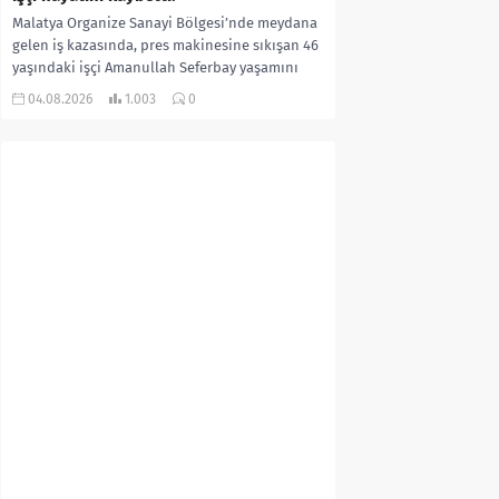
Malatya Organize Sanayi Bölgesi’nde meydana
gelen iş kazasında, pres makinesine sıkışan 46
yaşındaki işçi Amanullah Seferbay yaşamını
yitirdi. Olayla ilgili...
04.08.2026
1.003
0