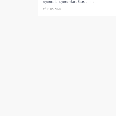
oyuncuları, yorumları, 5.sezon ne
zaman, Fragmanı, Ragnar kim,
11.05.2020
Uhtred kim, Brida kim karakterleri
gibi aramalarınıza...