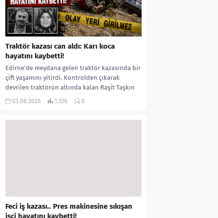
Traktör kazası can aldı: Karı koca
hayatını kaybetti!
Edirne’de meydana gelen traktör kazasında bir
çift yaşamını yitirdi. Kontrolden çıkarak
devrilen traktörün altında kalan Raşit Taşkın
ile eşi Fatma...
03.08.2026
1.326
0
Feci iş kazası.. Pres makinesine sıkışan
işçi hayatını kaybetti!