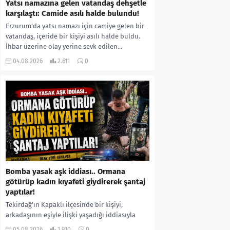
Yatsı namazına gelen vatandaş dehşetle
karşılaştı: Camide asılı halde bulundu!
Erzurum’da yatsı namazı için camiye gelen bir
vatandaş, içeride bir kişiyi asılı halde buldu.
İhbar üzerine olay yerine sevk edilen...
04.08.2026
2.611
0
Bomba yasak aşk iddiası.. Ormana
götürüp kadın kıyafeti giydirerek şantaj
yaptılar!
Tekirdağ’ın Kapaklı ilçesinde bir kişiyi,
arkadaşının eşiyle ilişki yaşadığı iddiasıyla
ormanlık alana götürerek zorla kadın
05.08.2026
1.910
0