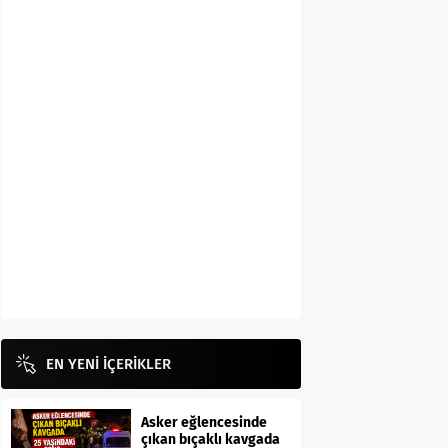
EN YENİ İÇERİKLER
Asker eğlencesinde
çıkan bıçaklı kavgada