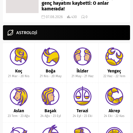
genç hayatını kaybetti: O anlar
kamerada!
07.08.2026
430
0
ASTROLOJİ
Koç
Boğa
İkizler
Yengeç
21 Mar
-
20 Nis
21 Nis
-
20 May
21 May
-
21 Haz
22 Haz
-
22 Tem
Aslan
Başak
Terazi
Akrep
23 Tem
-
23 Ağu
24 Ağu
-
23 Eyl
24 Eyl
-
23 Eki
24 Eki
-
22 Kas