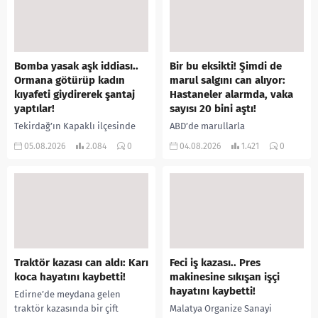
Bomba yasak aşk iddiası..
Bir bu eksikti! Şimdi de
Ormana götürüp kadın
marul salgını can alıyor:
kıyafeti giydirerek şantaj
Hastaneler alarmda, vaka
yaptılar!
sayısı 20 bini aştı!
Tekirdağ’ın Kapaklı ilçesinde
ABD’de marullarla
bir kişiyi, arkadaşının eşiyle
ilişkilendirilen siklospora
05.08.2026
2.084
0
04.08.2026
1.421
0
ilişki yaşadığı iddiasıyla
salgını büyümeye devam ediyor.
ormanlık alana götürerek zorla
İlk can kayıplarının yaşandığı
kadın kıyafetleri giydirdiği,
salgında vaka sayısının 20 bini
özür videosu çektirip...
aştığı belirtilirken, sağlık...
Traktör kazası can aldı: Karı
Feci iş kazası.. Pres
koca hayatını kaybetti!
makinesine sıkışan işçi
hayatını kaybetti!
Edirne’de meydana gelen
traktör kazasında bir çift
Malatya Organize Sanayi