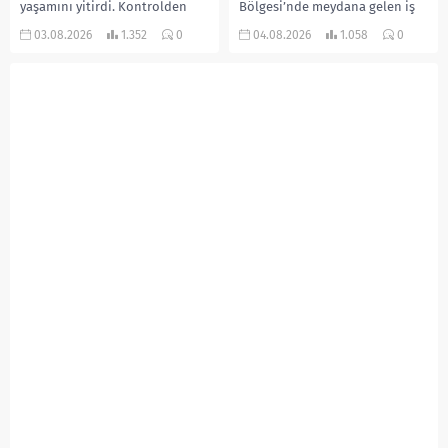
yaşamını yitirdi. Kontrolden
Bölgesi’nde meydana gelen iş
çıkarak devrilen traktörün
kazasında, pres makinesine
03.08.2026
1.352
0
04.08.2026
1.058
0
altında kalan Raşit Taşkın ile
sıkışan 46 yaşındaki işçi
eşi Fatma...
Amanullah Seferbay yaşamını
yitirdi. Olayla ilgili...