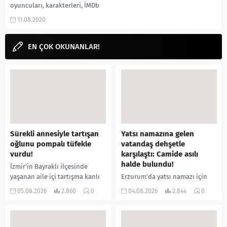
oyuncuları, karakterleri, İMDb
puanı, 2.sezon ne zaman,
11.08.2020
yorumları, incelemesi, cast,
fragmanı, izle, kaç sezon, kaç...
EN ÇOK OKUNANLAR!
Sürekli annesiyle tartışan
Yatsı namazına gelen
oğlunu pompalı tüfekle
vatandaş dehşetle
vurdu!
karşılaştı: Camide asılı
halde bulundu!
İzmir’in Bayraklı ilçesinde
yaşanan aile içi tartışma kanlı
Erzurum’da yatsı namazı için
bitti. İddiaya göre, uzun süredir
camiye gelen bir vatandaş,
05.08.2026
2.860
0
04.08.2026
2.844
0
annesiyle tartışmalar yaşadığı
içeride bir kişiyi asılı halde
öne sürülen 33 yaşındaki...
buldu. İhbar üzerine olay
yerine sevk edilen...