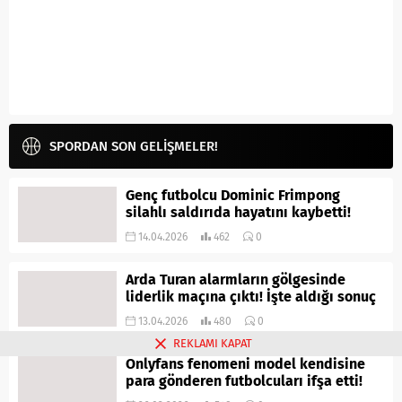
SPORDAN SON GELİŞMELER!
Genç futbolcu Dominic Frimpong
silahlı saldırıda hayatını kaybetti!
14.04.2026
462
0
Arda Turan alarmların gölgesinde
liderlik maçına çıktı! İşte aldığı sonuç
13.04.2026
480
0
REKLAMI KAPAT
Onlyfans fenomeni model kendisine
para gönderen futbolcuları ifşa etti!