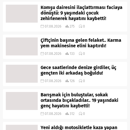
Komşu dairesini ilaçlattırması faciaya
dönüştü: 9 yaşındaki çocuk
zehirlenerek hayatını kaybetti!
07.08.2026
275
0
Çiftçinin başına gelen felaket.. Karma
yem makinesine elini kaptırdı!
07.08.2026
133
0
Gece saatlerinde denize girdiler, üç
gençten iki arkadaş boğuldu!
07.08.2026
126
0
Barışmak için buluştular, sokak
ortasında bıçakladılar.. 19 yaşındaki
genç hayatını kaybetti!
07.08.2026
312
0
Yeni aldığı motosikletle kaza yapan