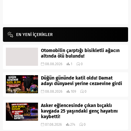
EN YENİ İÇERİKLER
Otomobilin çarptığı bisikletli ağacın
altında ölü bulundu!
08.08.2026
1
0
Düğün gününde katil oldu! Damat
adayı dünyaevi yerine cezaevine girdi
08.08.2026
109
0
Asker eğlencesinde çıkan bıçaklı
kavgada 25 yaşındaki genç hayatını
kaybetti!
07.08.2026
274
0