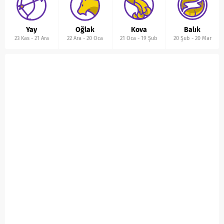
Yay
Oğlak
Kova
Balık
23 Kas
-
21 Ara
22 Ara
-
20 Oca
21 Oca
-
19 Şub
20 Şub
-
20 Mar