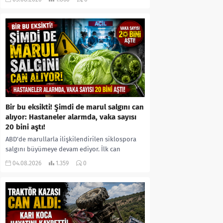
kıyafetleri giydirdiği, özür videosu çektirip...
Bir bu eksikti! Şimdi de marul salgını can
alıyor: Hastaneler alarmda, vaka sayısı
20 bini aştı!
ABD’de marullarla ilişkilendirilen siklospora
salgını büyümeye devam ediyor. İlk can
kayıplarının yaşandığı salgında vaka sayısının
04.08.2026
1.359
0
20 bini aştığı belirtilirken, sağlık...