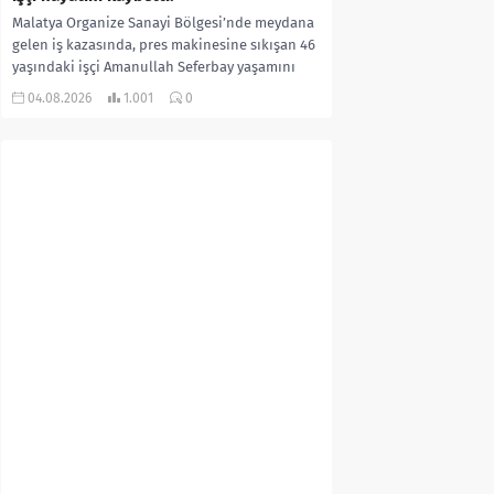
Malatya Organize Sanayi Bölgesi’nde meydana
gelen iş kazasında, pres makinesine sıkışan 46
yaşındaki işçi Amanullah Seferbay yaşamını
yitirdi. Olayla ilgili...
04.08.2026
1.001
0