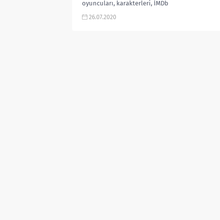
oyuncuları, karakterleri, İMDb
puanı, 2.sezon var mı, kaç bölüm,
26.07.2020
kaç sezon, Russell Crowe dizi,
incelemesi,...