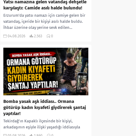
Yatsı namazına gelen vatandaş dehşetle
karşılaştı: Camide asılı halde bulundu!
Erzurum’da yatsı namazı için camiye gelen bir
vatandaş, içeride bir kişiyi asılı halde buldu.
İhbar üzerine olay yerine sevk edilen...
04.08.2026
2.563
0
Bomba yasak aşk iddiası.. Ormana
götürüp kadın kıyafeti giydirerek şantaj
yaptılar!
Tekirdağ’ın Kapaklı ilçesinde bir kişiyi,
arkadaşının eşiyle ilişki yaşadığı iddiasıyla
ormanlık alana götürerek zorla kadın
05.08.2026
1.860
0