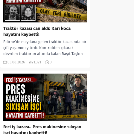
Traktör kazası can aldı: Karı koca
hayatını kaybetti!
Edirne’de meydana gelen traktör kazasında bir
çift yaşamını yitirdi. Kontrolden çıkarak
devrilen traktörün altında kalan Raşit Taşkın
ile eşi Fatma...
03.08.2026
1.321
0
Feci iş kazası.. Pres makinesine sıkışan
işçi hayatını kaybetti!