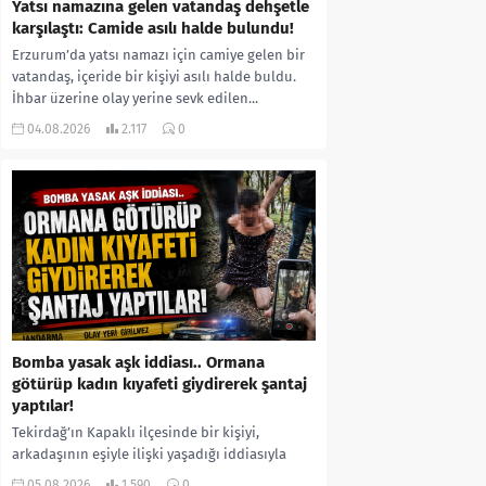
Yatsı namazına gelen vatandaş dehşetle
karşılaştı: Camide asılı halde bulundu!
Erzurum’da yatsı namazı için camiye gelen bir
vatandaş, içeride bir kişiyi asılı halde buldu.
İhbar üzerine olay yerine sevk edilen...
04.08.2026
2.117
0
Bomba yasak aşk iddiası.. Ormana
götürüp kadın kıyafeti giydirerek şantaj
yaptılar!
Tekirdağ’ın Kapaklı ilçesinde bir kişiyi,
arkadaşının eşiyle ilişki yaşadığı iddiasıyla
ormanlık alana götürerek zorla kadın
05.08.2026
1.590
0