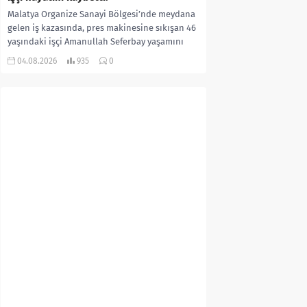
Malatya Organize Sanayi Bölgesi’nde meydana
gelen iş kazasında, pres makinesine sıkışan 46
yaşındaki işçi Amanullah Seferbay yaşamını
yitirdi. Olayla ilgili...
04.08.2026
935
0