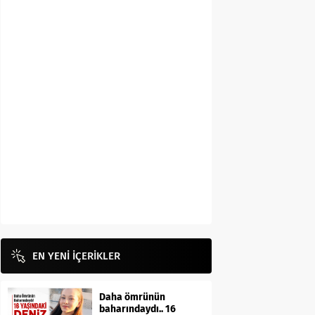
EN YENİ İÇERİKLER
Daha ömrünün
baharındaydı.. 16