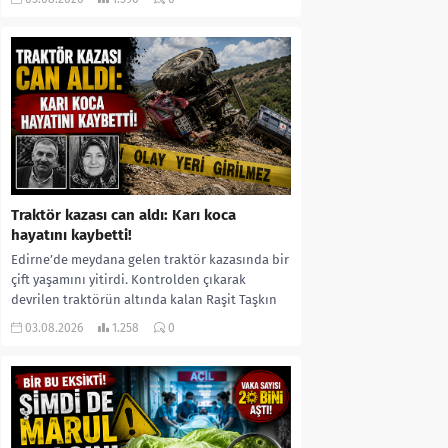
kıyafetleri giydirdiği, özür videosu çektirip...
Traktör kazası can aldı: Karı koca
hayatını kaybetti!
Edirne’de meydana gelen traktör kazasında bir
çift yaşamını yitirdi. Kontrolden çıkarak
devrilen traktörün altında kalan Raşit Taşkın
ile eşi Fatma...
03.08.2026
1.258
0