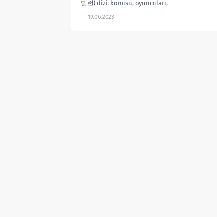
빌런) dizi, konusu, oyuncuları,
karakterleri, cast, yorumları,
19.06.2023
incelemesi, Mydramalist puanı, Kore
Dizileri 2023, fragmanı, izle...