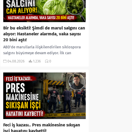
Bir bu eksikti! Şimdi de marul salgını can
alıyor: Hastaneler alarmda, vaka sayısı
20 bini aştı!
ABD’de marullarla ilişkilendirilen siklospora
salgını büyümeye devam ediyor. İlk can
kayıplarının yaşandığı salgında vaka sayısının
04.08.2026
1.236
0
20 bini aştığı belirtilirken, sağlık...
Feci iş kazası.. Pres makinesine sıkışan
işçi hayatını kaybetti!