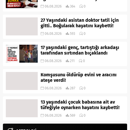
06.08.2026
364
0
27 Yaşındaki asistan doktor tatil için
gitti.. Boğularak hayatını kaybetti!
06.08.2026
593
0
17 yaşındaki genç, tartıştığı arkadaşı
tarafından sırtından bıçaklandı
06.08.2026
211
0
Komşusunu öldürüp evini ve aracını
ateşe verdi!
06.08.2026
287
0
13 yaşındaki çocuk babasına ait av
tüfeğiyle oynarken hayatını kaybetti!
06.08.2026
569
0