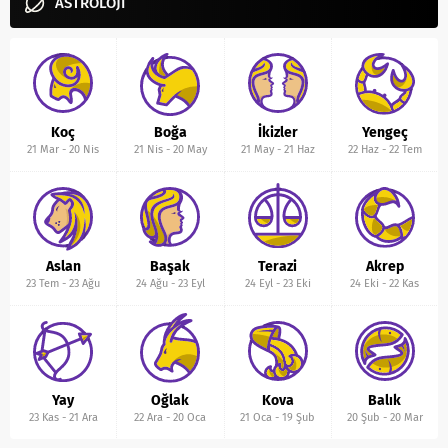
ASTROLOJİ
Koç
Boğa
İkizler
Yengeç
21 Mar
-
20 Nis
21 Nis
-
20 May
21 May
-
21 Haz
22 Haz
-
22 Tem
Aslan
Başak
Terazi
Akrep
23 Tem
-
23 Ağu
24 Ağu
-
23 Eyl
24 Eyl
-
23 Eki
24 Eki
-
22 Kas
Yay
Oğlak
Kova
Balık
23 Kas
-
21 Ara
22 Ara
-
20 Oca
21 Oca
-
19 Şub
20 Şub
-
20 Mar