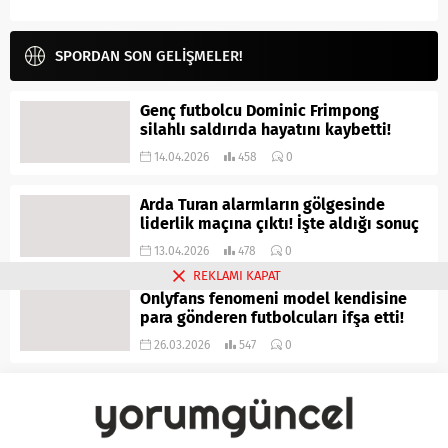
SPORDAN SON GELİŞMELER!
Genç futbolcu Dominic Frimpong
silahlı saldırıda hayatını kaybetti!
14.04.2026
458
0
Arda Turan alarmların gölgesinde
liderlik maçına çıktı! İşte aldığı sonuç
13.04.2026
478
0
REKLAMI KAPAT
Onlyfans fenomeni model kendisine
para gönderen futbolcuları ifşa etti!
26.03.2026
547
0