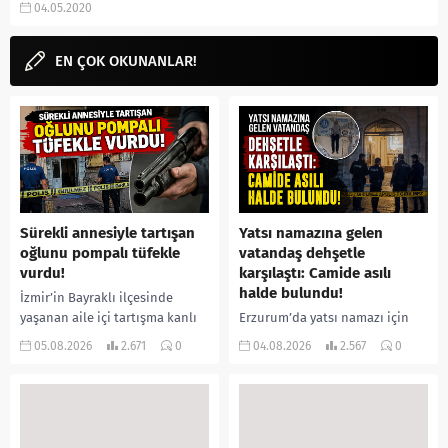
04.05.2020
Francesca,...
EN ÇOK OKUNANLAR!
Sürekli annesiyle tartışan
Yatsı namazına gelen
oğlunu pompalı tüfekle
vatandaş dehşetle
vurdu!
karşılaştı: Camide asılı
halde bulundu!
İzmir’in Bayraklı ilçesinde
yaşanan aile içi tartışma kanlı
Erzurum’da yatsı namazı için
bitti. İddiaya göre, uzun süredir
camiye gelen bir vatandaş,
05.08.2026
2.671
0
04.08.2026
2.567
0
annesiyle tartışmalar yaşadığı
içeride bir kişiyi asılı halde
öne sürülen 33 yaşındaki...
buldu. İhbar üzerine olay
yerine sevk edilen...