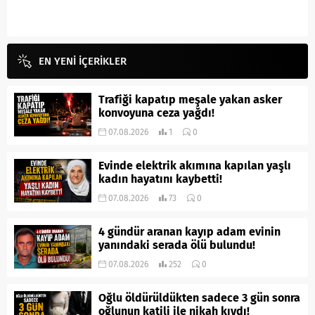
EN YENİ İÇERİKLER
Trafiği kapatıp meşale yakan asker
konvoyuna ceza yağdı!
07.08.2026
1
0
Evinde elektrik akımına kapılan yaşlı
kadın hayatını kaybetti!
07.08.2026
73
0
4 gündür aranan kayıp adam evinin
yanındaki serada ölü bulundu!
07.08.2026
252
0
Oğlu öldürüldükten sadece 3 gün sonra
oğlunun katili ile nikah kıydı!