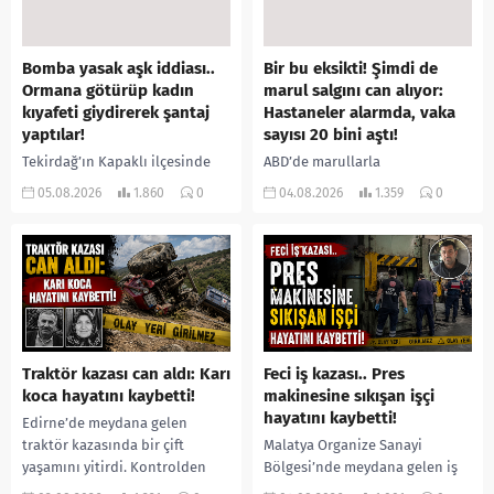
Bomba yasak aşk iddiası..
Bir bu eksikti! Şimdi de
Ormana götürüp kadın
marul salgını can alıyor:
kıyafeti giydirerek şantaj
Hastaneler alarmda, vaka
yaptılar!
sayısı 20 bini aştı!
Tekirdağ’ın Kapaklı ilçesinde
ABD’de marullarla
bir kişiyi, arkadaşının eşiyle
ilişkilendirilen siklospora
05.08.2026
1.860
0
04.08.2026
1.359
0
ilişki yaşadığı iddiasıyla
salgını büyümeye devam ediyor.
ormanlık alana götürerek zorla
İlk can kayıplarının yaşandığı
kadın kıyafetleri giydirdiği,
salgında vaka sayısının 20 bini
özür videosu çektirip...
aştığı belirtilirken, sağlık...
Traktör kazası can aldı: Karı
Feci iş kazası.. Pres
koca hayatını kaybetti!
makinesine sıkışan işçi
hayatını kaybetti!
Edirne’de meydana gelen
traktör kazasında bir çift
Malatya Organize Sanayi
yaşamını yitirdi. Kontrolden
Bölgesi’nde meydana gelen iş
çıkarak devrilen traktörün
kazasında, pres makinesine