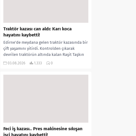
Traktör kazası can aldı: Karı koca
hayatını kaybetti!
Edirne’de meydana gelen traktör kazasında bir
çift yaşamını yitirdi. Kontrolden çıkarak
devrilen traktörün altında kalan Raşit Taşkın
ile eşi Fatma...
03.08.2026
1.333
0
Feci iş kazası.. Pres makinesine sıkışan
işçi hayatını kaybetti!