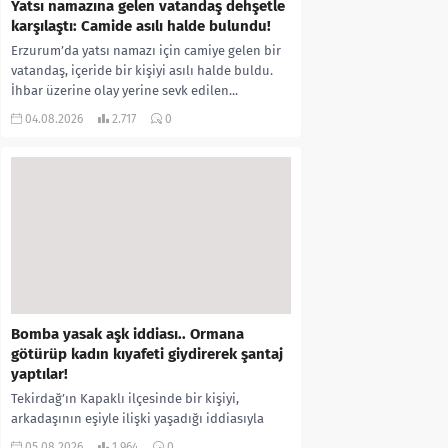
Yatsı namazına gelen vatandaş dehşetle
karşılaştı: Camide asılı halde bulundu!
Erzurum’da yatsı namazı için camiye gelen bir
vatandaş, içeride bir kişiyi asılı halde buldu.
İhbar üzerine olay yerine sevk edilen...
04.08.2026
2.717
0
Bomba yasak aşk iddiası.. Ormana
götürüp kadın kıyafeti giydirerek şantaj
yaptılar!
Tekirdağ’ın Kapaklı ilçesinde bir kişiyi,
arkadaşının eşiyle ilişki yaşadığı iddiasıyla
ormanlık alana götürerek zorla kadın
05.08.2026
1.964
0