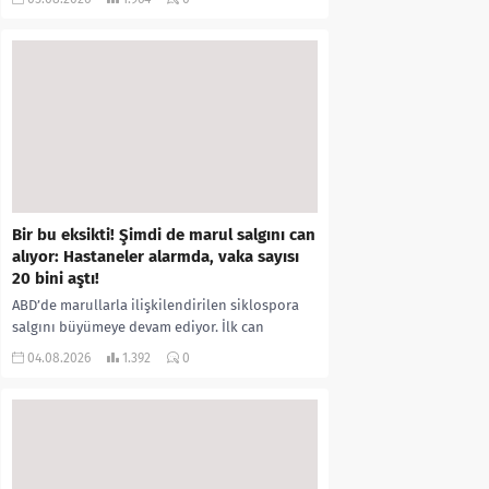
kıyafetleri giydirdiği, özür videosu çektirip...
Bir bu eksikti! Şimdi de marul salgını can
alıyor: Hastaneler alarmda, vaka sayısı
20 bini aştı!
ABD’de marullarla ilişkilendirilen siklospora
salgını büyümeye devam ediyor. İlk can
kayıplarının yaşandığı salgında vaka sayısının
04.08.2026
1.392
0
20 bini aştığı belirtilirken, sağlık...