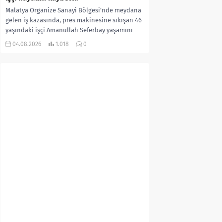
Malatya Organize Sanayi Bölgesi’nde meydana
gelen iş kazasında, pres makinesine sıkışan 46
yaşındaki işçi Amanullah Seferbay yaşamını
yitirdi. Olayla ilgili...
04.08.2026
1.018
0