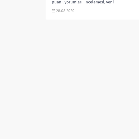
puanı, yorumları, incelemesi, yeni
bölüm ne zaman, TRT dizileri, Güven
28.08.2020
Kıraç yeni dizisi...