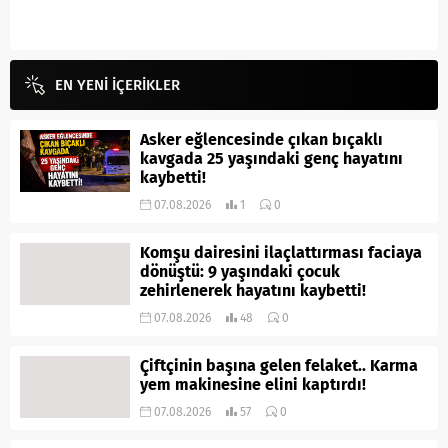
EN YENİ İÇERİKLER
Asker eğlencesinde çıkan bıçaklı
kavgada 25 yaşındaki genç hayatını
kaybetti!
07.08.2026
1
0
Komşu dairesini ilaçlattırması faciaya
dönüştü: 9 yaşındaki çocuk
zehirlenerek hayatını kaybetti!
07.08.2026
48
0
Çiftçinin başına gelen felaket.. Karma
yem makinesine elini kaptırdı!
07.08.2026
57
0