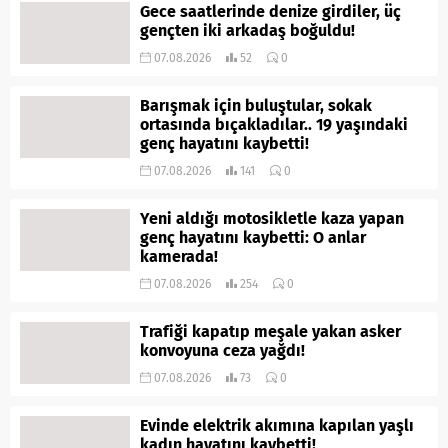
Gece saatlerinde denize girdiler, üç
gençten iki arkadaş boğuldu!
07.08.2026
52
0
Barışmak için buluştular, sokak
ortasında bıçakladılar.. 19 yaşındaki
genç hayatını kaybetti!
07.08.2026
141
0
Yeni aldığı motosikletle kaza yapan
genç hayatını kaybetti: O anlar
kamerada!
07.08.2026
254
0
Trafiği kapatıp meşale yakan asker
konvoyuna ceza yağdı!
07.08.2026
73
0
Evinde elektrik akımına kapılan yaşlı
kadın hayatını kaybetti!