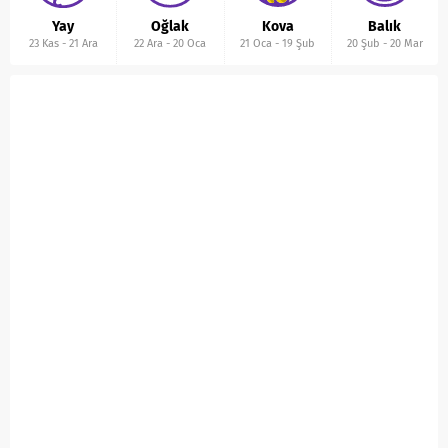
Yay
Oğlak
Kova
Balık
23 Kas
-
21 Ara
22 Ara
-
20 Oca
21 Oca
-
19 Şub
20 Şub
-
20 Mar