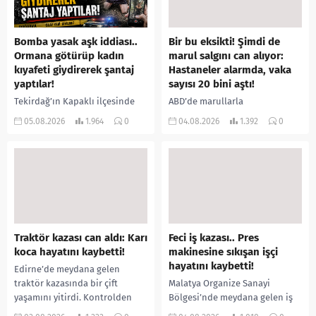
Bomba yasak aşk iddiası..
Bir bu eksikti! Şimdi de
Ormana götürüp kadın
marul salgını can alıyor:
kıyafeti giydirerek şantaj
Hastaneler alarmda, vaka
yaptılar!
sayısı 20 bini aştı!
Tekirdağ’ın Kapaklı ilçesinde
ABD’de marullarla
bir kişiyi, arkadaşının eşiyle
ilişkilendirilen siklospora
05.08.2026
1.964
0
04.08.2026
1.392
0
ilişki yaşadığı iddiasıyla
salgını büyümeye devam ediyor.
ormanlık alana götürerek zorla
İlk can kayıplarının yaşandığı
kadın kıyafetleri giydirdiği,
salgında vaka sayısının 20 bini
özür videosu çektirip...
aştığı belirtilirken, sağlık...
Traktör kazası can aldı: Karı
Feci iş kazası.. Pres
koca hayatını kaybetti!
makinesine sıkışan işçi
hayatını kaybetti!
Edirne’de meydana gelen
traktör kazasında bir çift
Malatya Organize Sanayi
yaşamını yitirdi. Kontrolden
Bölgesi’nde meydana gelen iş
çıkarak devrilen traktörün
kazasında, pres makinesine