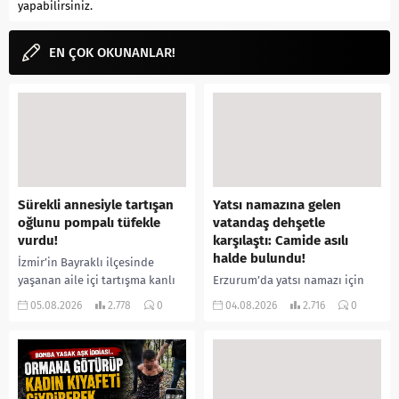
yapabilirsiniz.
EN ÇOK OKUNANLAR!
Sürekli annesiyle tartışan
Yatsı namazına gelen
oğlunu pompalı tüfekle
vatandaş dehşetle
vurdu!
karşılaştı: Camide asılı
halde bulundu!
İzmir’in Bayraklı ilçesinde
yaşanan aile içi tartışma kanlı
Erzurum’da yatsı namazı için
bitti. İddiaya göre, uzun süredir
camiye gelen bir vatandaş,
05.08.2026
2.778
0
04.08.2026
2.716
0
annesiyle tartışmalar yaşadığı
içeride bir kişiyi asılı halde
öne sürülen 33 yaşındaki...
buldu. İhbar üzerine olay
yerine sevk edilen...