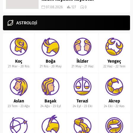
07.08.2026
127
0
ASTROLOJİ
Koç
Boğa
İkizler
Yengeç
21 Mar
-
20 Nis
21 Nis
-
20 May
21 May
-
21 Haz
22 Haz
-
22 Tem
Aslan
Başak
Terazi
Akrep
23 Tem
-
23 Ağu
24 Ağu
-
23 Eyl
24 Eyl
-
23 Eki
24 Eki
-
22 Kas