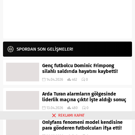
SPORDAN SON GELİŞMELER!
Genç futbolcu Dominic Frimpong
silahlı saldırıda hayatını kaybetti!
14.04.2026
462
0
Arda Turan alarmların gölgesinde
liderlik maçına çıktı! İşte aldığı sonuç
13.04.2026
480
0
REKLAMI KAPAT
Onlyfans fenomeni model kendisine
para gönderen futbolcuları ifşa etti!