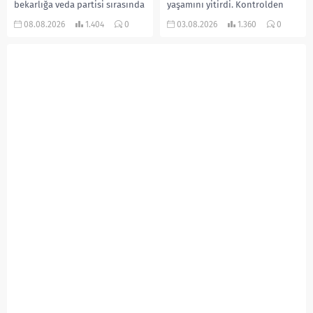
bekarlığa veda partisi sırasında
yaşamını yitirdi. Kontrolden
çıkan kavgada bir kişi hayatını
çıkarak devrilen traktörün
08.08.2026
1.404
0
03.08.2026
1.360
0
kaybetti. Husumetlisini sopayla
altında kalan Raşit Taşkın ile
darbederek ölümüne neden
eşi Fatma...
olduğu iddia...