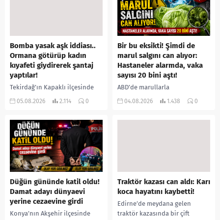
Bomba yasak aşk iddiası..
Bir bu eksikti! Şimdi de
Ormana götürüp kadın
marul salgını can alıyor:
kıyafeti giydirerek şantaj
Hastaneler alarmda, vaka
yaptılar!
sayısı 20 bini aştı!
Tekirdağ’ın Kapaklı ilçesinde
ABD’de marullarla
bir kişiyi, arkadaşının eşiyle
ilişkilendirilen siklospora
05.08.2026
2.114
0
04.08.2026
1.438
0
ilişki yaşadığı iddiasıyla
salgını büyümeye devam ediyor.
ormanlık alana götürerek zorla
İlk can kayıplarının yaşandığı
kadın kıyafetleri giydirdiği,
salgında vaka sayısının 20 bini
özür videosu çektirip...
aştığı belirtilirken, sağlık...
Düğün gününde katil oldu!
Traktör kazası can aldı: Karı
Damat adayı dünyaevi
koca hayatını kaybetti!
yerine cezaevine girdi
Edirne’de meydana gelen
Konya’nın Akşehir ilçesinde
traktör kazasında bir çift