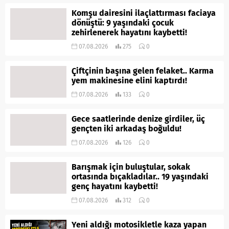
Komşu dairesini ilaçlattırması faciaya
dönüştü: 9 yaşındaki çocuk
zehirlenerek hayatını kaybetti!
07.08.2026
275
0
Çiftçinin başına gelen felaket.. Karma
yem makinesine elini kaptırdı!
07.08.2026
133
0
Gece saatlerinde denize girdiler, üç
gençten iki arkadaş boğuldu!
07.08.2026
126
0
Barışmak için buluştular, sokak
ortasında bıçakladılar.. 19 yaşındaki
genç hayatını kaybetti!
07.08.2026
312
0
Yeni aldığı motosikletle kaza yapan