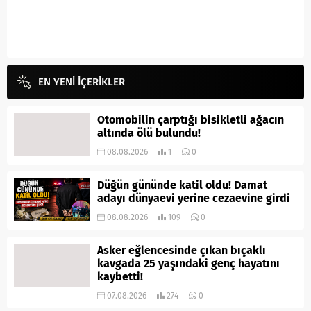
EN YENİ İÇERİKLER
Otomobilin çarptığı bisikletli ağacın
altında ölü bulundu!
08.08.2026
1
0
Düğün gününde katil oldu! Damat
adayı dünyaevi yerine cezaevine girdi
08.08.2026
109
0
Asker eğlencesinde çıkan bıçaklı
kavgada 25 yaşındaki genç hayatını
kaybetti!
07.08.2026
274
0