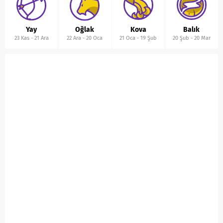
Yay
Oğlak
Kova
Balık
23 Kas
-
21 Ara
22 Ara
-
20 Oca
21 Oca
-
19 Şub
20 Şub
-
20 Mar