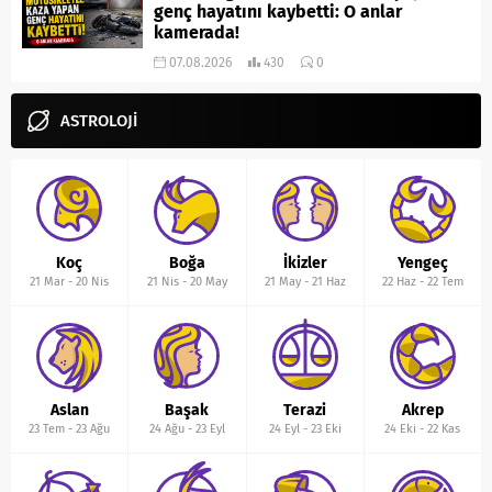
genç hayatını kaybetti: O anlar
kamerada!
07.08.2026
430
0
ASTROLOJİ
Koç
Boğa
İkizler
Yengeç
21 Mar
-
20 Nis
21 Nis
-
20 May
21 May
-
21 Haz
22 Haz
-
22 Tem
Aslan
Başak
Terazi
Akrep
23 Tem
-
23 Ağu
24 Ağu
-
23 Eyl
24 Eyl
-
23 Eki
24 Eki
-
22 Kas