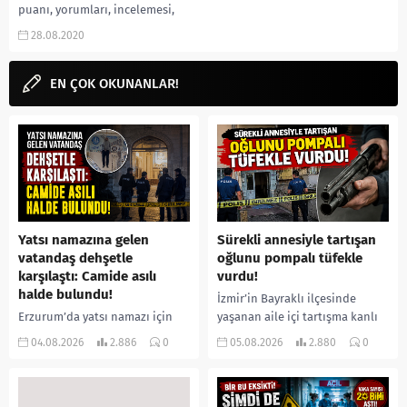
puanı, yorumları, incelemesi,
yeni bölüm ne zaman, TRT
28.08.2020
dizileri, Güven Kıraç yeni dizisi...
EN ÇOK OKUNANLAR!
Yatsı namazına gelen
Sürekli annesiyle tartışan
vatandaş dehşetle
oğlunu pompalı tüfekle
karşılaştı: Camide asılı
vurdu!
halde bulundu!
İzmir’in Bayraklı ilçesinde
Erzurum’da yatsı namazı için
yaşanan aile içi tartışma kanlı
camiye gelen bir vatandaş,
bitti. İddiaya göre, uzun süredir
04.08.2026
2.886
0
05.08.2026
2.880
0
içeride bir kişiyi asılı halde
annesiyle tartışmalar yaşadığı
buldu. İhbar üzerine olay
öne sürülen 33 yaşındaki...
yerine sevk edilen...