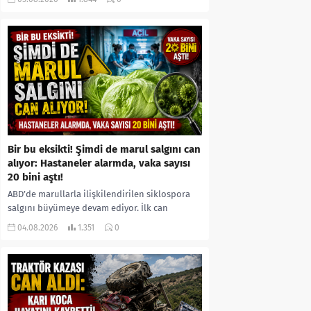
kıyafetleri giydirdiği, özür videosu çektirip...
Bir bu eksikti! Şimdi de marul salgını can
alıyor: Hastaneler alarmda, vaka sayısı
20 bini aştı!
ABD’de marullarla ilişkilendirilen siklospora
salgını büyümeye devam ediyor. İlk can
kayıplarının yaşandığı salgında vaka sayısının
04.08.2026
1.351
0
20 bini aştığı belirtilirken, sağlık...