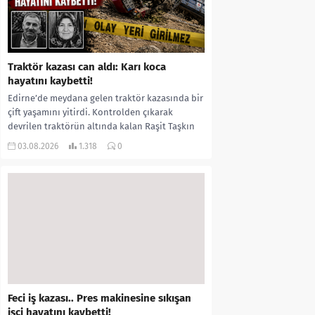
Traktör kazası can aldı: Karı koca
hayatını kaybetti!
Edirne’de meydana gelen traktör kazasında bir
çift yaşamını yitirdi. Kontrolden çıkarak
devrilen traktörün altında kalan Raşit Taşkın
ile eşi Fatma...
03.08.2026
1.318
0
Feci iş kazası.. Pres makinesine sıkışan
işçi hayatını kaybetti!