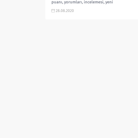
puanı, yorumları, incelemesi, yeni
bölüm ne zaman, TRT dizileri, Güven
28.08.2020
Kıraç yeni dizisi...