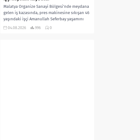
Malatya Organize Sanayi Bölgesi’nde meydana
gelen iş kazasında, pres makinesine sıkışan 46
yaşındaki işçi Amanullah Seferbay yaşamını
yitirdi. Olayla ilgili...
04.08.2026
996
0