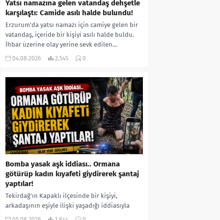
Yatsı namazına gelen vatandaş dehşetle
karşılaştı: Camide asılı halde bulundu!
Erzurum’da yatsı namazı için camiye gelen bir
vatandaş, içeride bir kişiyi asılı halde buldu.
İhbar üzerine olay yerine sevk edilen...
04.08.2026
2.545
0
Bomba yasak aşk iddiası.. Ormana
götürüp kadın kıyafeti giydirerek şantaj
yaptılar!
Tekirdağ’ın Kapaklı ilçesinde bir kişiyi,
arkadaşının eşiyle ilişki yaşadığı iddiasıyla
ormanlık alana götürerek zorla kadın
05.08.2026
1.844
0