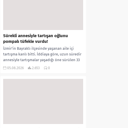
Sürekli annesiyle tartışan oğlunu
pompalı tüfekle vurdu!
İzmir’in Bayraklı ilçesinde yaşanan aile içi
tartışma kanlı bitti. İddiaya göre, uzun süredir
annesiyle tartışmalar yaşadığı öne sürülen 33
yaşındaki...
05.08.2026
2.653
0