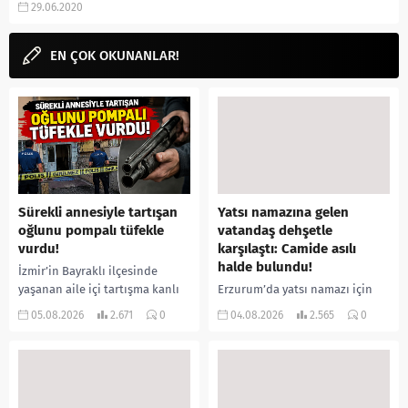
29.06.2020
programları, Netflix Belgeselleri,
fragmanı, izle, gibi aramalarınıza
yorum güncel'den...
EN ÇOK OKUNANLAR!
Sürekli annesiyle tartışan
Yatsı namazına gelen
oğlunu pompalı tüfekle
vatandaş dehşetle
vurdu!
karşılaştı: Camide asılı
halde bulundu!
İzmir’in Bayraklı ilçesinde
yaşanan aile içi tartışma kanlı
Erzurum’da yatsı namazı için
bitti. İddiaya göre, uzun süredir
camiye gelen bir vatandaş,
05.08.2026
2.671
0
04.08.2026
2.565
0
annesiyle tartışmalar yaşadığı
içeride bir kişiyi asılı halde
öne sürülen 33 yaşındaki...
buldu. İhbar üzerine olay
yerine sevk edilen...