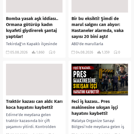
Bomba yasak aşk iddiası..
Bir bu eksikti! Şimdi de
Ormana götürüp kadın
marul salgını can alıyor:
kıyafeti giydirerek şantaj
Hastaneler alarmda, vaka
yaptılar!
sayısı 20 bini aştı!
Tekirdağ’ın Kapaklı ilçesinde
ABD’de marullarla
bir kişiyi, arkadaşının eşiyle
ilişkilendirilen siklospora
05.08.2026
1.860
0
04.08.2026
1.359
0
ilişki yaşadığı iddiasıyla
salgını büyümeye devam ediyor.
ormanlık alana götürerek zorla
İlk can kayıplarının yaşandığı
kadın kıyafetleri giydirdiği,
salgında vaka sayısının 20 bini
özür videosu çektirip...
aştığı belirtilirken, sağlık...
Traktör kazası can aldı: Karı
Feci iş kazası.. Pres
koca hayatını kaybetti!
makinesine sıkışan işçi
hayatını kaybetti!
Edirne’de meydana gelen
traktör kazasında bir çift
Malatya Organize Sanayi
yaşamını yitirdi. Kontrolden
Bölgesi’nde meydana gelen iş
çıkarak devrilen traktörün
kazasında, pres makinesine