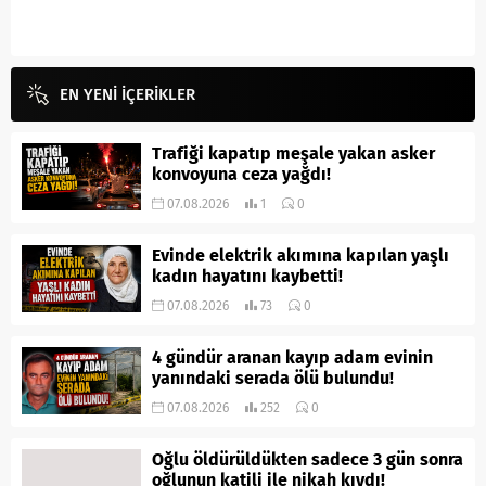
EN YENİ İÇERİKLER
Trafiği kapatıp meşale yakan asker
konvoyuna ceza yağdı!
07.08.2026
1
0
Evinde elektrik akımına kapılan yaşlı
kadın hayatını kaybetti!
07.08.2026
73
0
4 gündür aranan kayıp adam evinin
yanındaki serada ölü bulundu!
07.08.2026
252
0
Oğlu öldürüldükten sadece 3 gün sonra
oğlunun katili ile nikah kıydı!