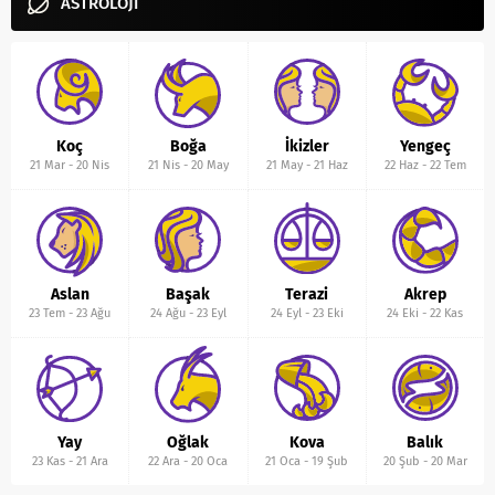
ASTROLOJİ
Koç
Boğa
İkizler
Yengeç
21 Mar
-
20 Nis
21 Nis
-
20 May
21 May
-
21 Haz
22 Haz
-
22 Tem
Aslan
Başak
Terazi
Akrep
23 Tem
-
23 Ağu
24 Ağu
-
23 Eyl
24 Eyl
-
23 Eki
24 Eki
-
22 Kas
Yay
Oğlak
Kova
Balık
23 Kas
-
21 Ara
22 Ara
-
20 Oca
21 Oca
-
19 Şub
20 Şub
-
20 Mar