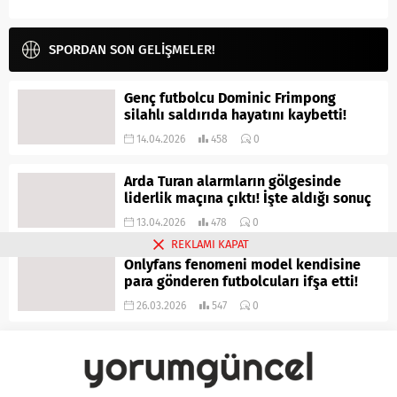
SPORDAN SON GELİŞMELER!
Genç futbolcu Dominic Frimpong
silahlı saldırıda hayatını kaybetti!
14.04.2026
458
0
Arda Turan alarmların gölgesinde
liderlik maçına çıktı! İşte aldığı sonuç
13.04.2026
478
0
REKLAMI KAPAT
Onlyfans fenomeni model kendisine
para gönderen futbolcuları ifşa etti!
26.03.2026
547
0