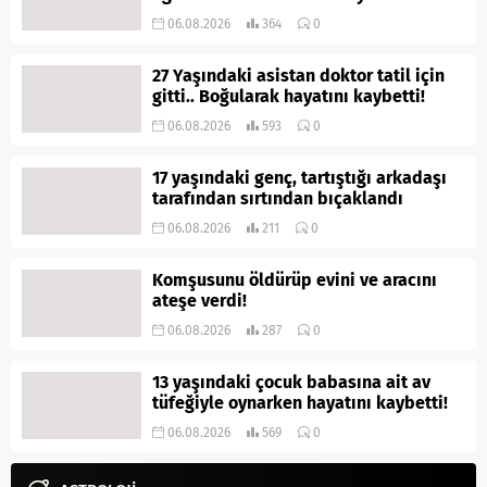
06.08.2026
364
0
27 Yaşındaki asistan doktor tatil için
gitti.. Boğularak hayatını kaybetti!
06.08.2026
593
0
17 yaşındaki genç, tartıştığı arkadaşı
tarafından sırtından bıçaklandı
06.08.2026
211
0
Komşusunu öldürüp evini ve aracını
ateşe verdi!
06.08.2026
287
0
13 yaşındaki çocuk babasına ait av
tüfeğiyle oynarken hayatını kaybetti!
06.08.2026
569
0