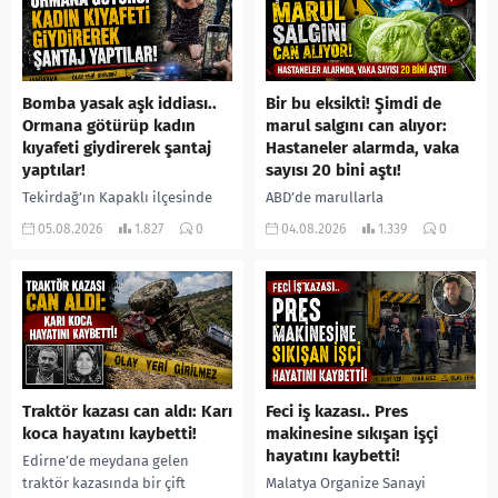
Bomba yasak aşk iddiası..
Bir bu eksikti! Şimdi de
Ormana götürüp kadın
marul salgını can alıyor:
kıyafeti giydirerek şantaj
Hastaneler alarmda, vaka
yaptılar!
sayısı 20 bini aştı!
Tekirdağ’ın Kapaklı ilçesinde
ABD’de marullarla
bir kişiyi, arkadaşının eşiyle
ilişkilendirilen siklospora
05.08.2026
1.827
0
04.08.2026
1.339
0
ilişki yaşadığı iddiasıyla
salgını büyümeye devam ediyor.
ormanlık alana götürerek zorla
İlk can kayıplarının yaşandığı
kadın kıyafetleri giydirdiği,
salgında vaka sayısının 20 bini
özür videosu çektirip...
aştığı belirtilirken, sağlık...
Traktör kazası can aldı: Karı
Feci iş kazası.. Pres
koca hayatını kaybetti!
makinesine sıkışan işçi
hayatını kaybetti!
Edirne’de meydana gelen
traktör kazasında bir çift
Malatya Organize Sanayi