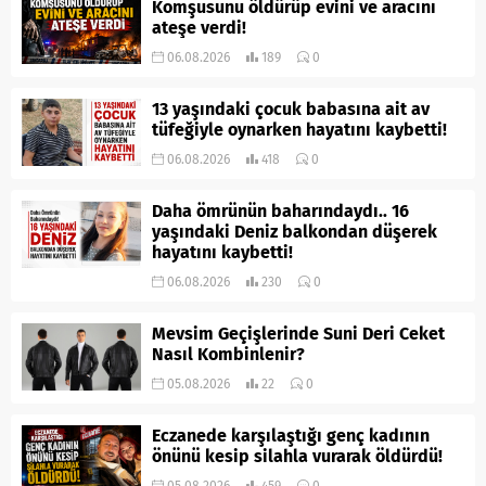
Komşusunu öldürüp evini ve aracını
ateşe verdi!
06.08.2026
189
0
13 yaşındaki çocuk babasına ait av
tüfeğiyle oynarken hayatını kaybetti!
06.08.2026
418
0
Daha ömrünün baharındaydı.. 16
yaşındaki Deniz balkondan düşerek
hayatını kaybetti!
06.08.2026
230
0
Mevsim Geçişlerinde Suni Deri Ceket
Nasıl Kombinlenir?
05.08.2026
22
0
Eczanede karşılaştığı genç kadının
önünü kesip silahla vurarak öldürdü!