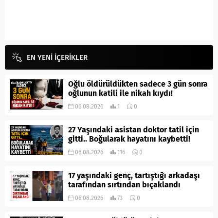
EN YENİ İÇERİKLER
Oğlu öldürüldükten sadece 3 gün sonra
oğlunun katili ile nikah kıydı!
06.08.2026
1
0
27 Yaşındaki asistan doktor tatil için
gitti.. Boğularak hayatını kaybetti!
06.08.2026
116
0
17 yaşındaki genç, tartıştığı arkadaşı
tarafından sırtından bıçaklandı
06.08.2026
73
0