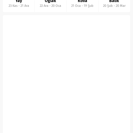
Yay
Oğlak
Kova
Balık
23 Kas
-
21 Ara
22 Ara
-
20 Oca
21 Oca
-
19 Şub
20 Şub
-
20 Mar