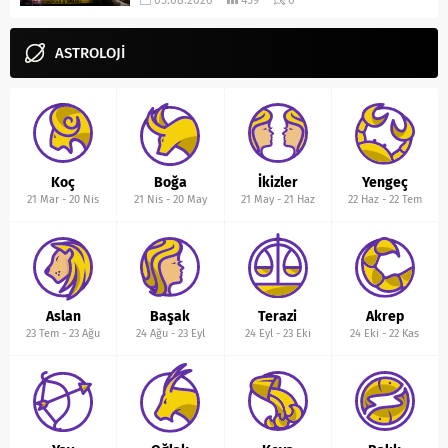
05.08.2026
459
0
ASTROLOJİ
Koç
Boğa
İkizler
Yengeç
21 Mar
-
20 Nis
21 Nis
-
20 May
21 May
-
21 Haz
22 Haz
-
22 Tem
Aslan
Başak
Terazi
Akrep
23 Tem
-
23 Ağu
24 Ağu
-
23 Eyl
24 Eyl
-
23 Eki
24 Eki
-
22 Kas