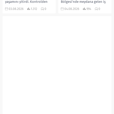
yaşamını yitirdi. Kontrolden
Bölgesi’nde meydana gelen iş
çıkarak devrilen traktörün
kazasında, pres makinesine
03.08.2026
1.312
0
04.08.2026
994
0
altında kalan Raşit Taşkın ile
sıkışan 46 yaşındaki işçi
eşi Fatma...
Amanullah Seferbay yaşamını
yitirdi. Olayla ilgili...