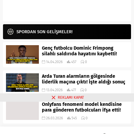
SPORDAN SON GELİŞMELER!
Genç futbolcu Dominic Frimpong
silahlı saldırıda hayatını kaybetti!
14.04.2026
457
0
Arda Turan alarmların gölgesinde
liderlik maçına çıktı! İşte aldığı sonuç
13.04.2026
477
0
REKLAMI KAPAT
Onlyfans fenomeni model kendisine
para gönderen futbolcuları ifşa etti!
26.03.2026
545
0