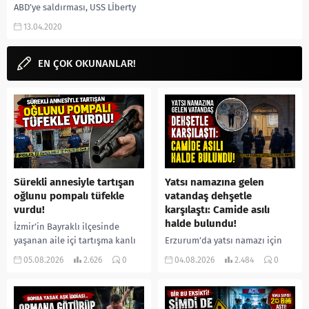
ABD’ye saldırması, USS Lİberty
baskını, Altıgün savaşları, İsrail’in
13.04.2020
ABD Gemisini Vurması gibi
aramalarınıza
yorumguncel.com’dan yanıt
EN ÇOK OKUNANLAR!
bulabilirsiniz....
Sürekli annesiyle tartışan
Yatsı namazına gelen
oğlunu pompalı tüfekle
vatandaş dehşetle
vurdu!
karşılaştı: Camide asılı
halde bulundu!
İzmir’in Bayraklı ilçesinde
yaşanan aile içi tartışma kanlı
Erzurum’da yatsı namazı için
bitti. İddiaya göre, uzun süredir
camiye gelen bir vatandaş,
05.08.2026
2.626
0
04.08.2026
2.484
0
annesiyle tartışmalar yaşadığı
içeride bir kişiyi asılı halde
öne sürülen 33 yaşındaki...
buldu. İhbar üzerine olay
yerine sevk edilen...