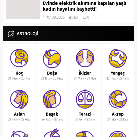
Evinde elektrik akımına kapılan yaşlı
kadın hayatını kaybetti!
07.08.2026
127
0
ASTROLOJİ
Koç
Boğa
İkizler
Yengeç
21 Mar
-
20 Nis
21 Nis
-
20 May
21 May
-
21 Haz
22 Haz
-
22 Tem
Aslan
Başak
Terazi
Akrep
23 Tem
-
23 Ağu
24 Ağu
-
23 Eyl
24 Eyl
-
23 Eki
24 Eki
-
22 Kas