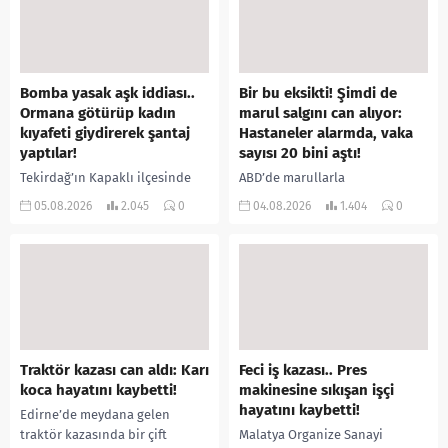
Bomba yasak aşk iddiası..
Bir bu eksikti! Şimdi de
Ormana götürüp kadın
marul salgını can alıyor:
kıyafeti giydirerek şantaj
Hastaneler alarmda, vaka
yaptılar!
sayısı 20 bini aştı!
Tekirdağ’ın Kapaklı ilçesinde
ABD’de marullarla
bir kişiyi, arkadaşının eşiyle
ilişkilendirilen siklospora
05.08.2026
2.045
0
04.08.2026
1.404
0
ilişki yaşadığı iddiasıyla
salgını büyümeye devam ediyor.
ormanlık alana götürerek zorla
İlk can kayıplarının yaşandığı
kadın kıyafetleri giydirdiği,
salgında vaka sayısının 20 bini
özür videosu çektirip...
aştığı belirtilirken, sağlık...
Traktör kazası can aldı: Karı
Feci iş kazası.. Pres
koca hayatını kaybetti!
makinesine sıkışan işçi
hayatını kaybetti!
Edirne’de meydana gelen
traktör kazasında bir çift
Malatya Organize Sanayi