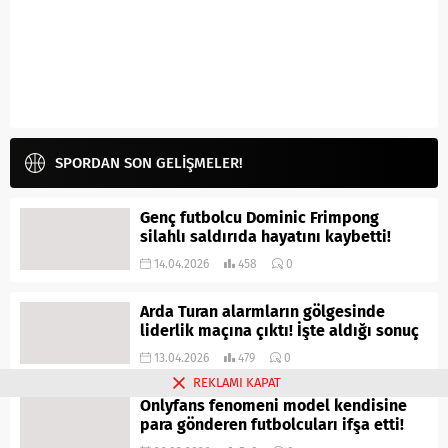
SPORDAN SON GELİŞMELER!
Genç futbolcu Dominic Frimpong
silahlı saldırıda hayatını kaybetti!
14.04.2026
458
0
Arda Turan alarmların gölgesinde
liderlik maçına çıktı! İşte aldığı sonuç
13.04.2026
479
0
REKLAMI KAPAT
Onlyfans fenomeni model kendisine
para gönderen futbolcuları ifşa etti!