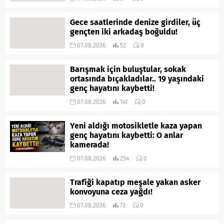
Gece saatlerinde denize girdiler, üç
gençten iki arkadaş boğuldu!
07.08.2026
52
0
Barışmak için buluştular, sokak
ortasında bıçakladılar.. 19 yaşındaki
genç hayatını kaybetti!
07.08.2026
141
0
Yeni aldığı motosikletle kaza yapan
genç hayatını kaybetti: O anlar
kamerada!
07.08.2026
254
0
Trafiği kapatıp meşale yakan asker
konvoyuna ceza yağdı!
07.08.2026
73
0