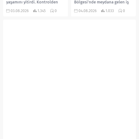
yaşamını yitirdi. Kontrolden
Bölgesi’nde meydana gelen iş
çıkarak devrilen traktörün
kazasında, pres makinesine
03.08.2026
1.345
0
04.08.2026
1.033
0
altında kalan Raşit Taşkın ile
sıkışan 46 yaşındaki işçi
eşi Fatma...
Amanullah Seferbay yaşamını
yitirdi. Olayla ilgili...