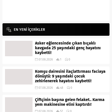
EN YENİ İÇERİKLER
Asker eğlencesinde çıkan bıçaklı
kavgada 25 yaşındaki genç hayatını
kaybetti!
07.08.2026
1
0
Komşu dairesini ilaçlattırması faciaya
dönüştü: 9 yaşındaki çocuk
zehirlenerek hayatını kaybetti!
07.08.2026
48
0
Çiftçinin başına gelen felaket.. Karma
yem makinesine elini kaptırdı!
07.08.2026
57
0