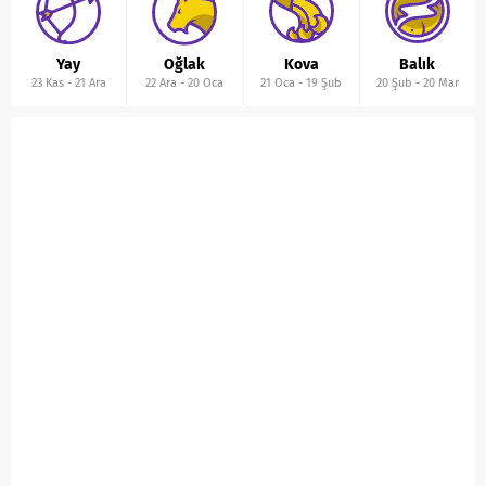
Yay
Oğlak
Kova
Balık
23 Kas
-
21 Ara
22 Ara
-
20 Oca
21 Oca
-
19 Şub
20 Şub
-
20 Mar