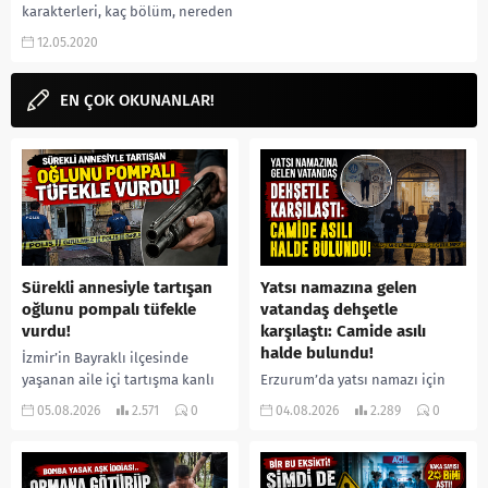
karakterleri, kaç bölüm, nereden
izlenir, kaç sezon (화양연화 – 삶이
12.05.2020
꽃이 되는...
EN ÇOK OKUNANLAR!
Sürekli annesiyle tartışan
Yatsı namazına gelen
oğlunu pompalı tüfekle
vatandaş dehşetle
vurdu!
karşılaştı: Camide asılı
halde bulundu!
İzmir’in Bayraklı ilçesinde
yaşanan aile içi tartışma kanlı
Erzurum’da yatsı namazı için
bitti. İddiaya göre, uzun süredir
camiye gelen bir vatandaş,
05.08.2026
2.571
0
04.08.2026
2.289
0
annesiyle tartışmalar yaşadığı
içeride bir kişiyi asılı halde
öne sürülen 33 yaşındaki...
buldu. İhbar üzerine olay
yerine sevk edilen...