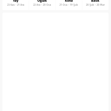
Yay
Oğlak
Kova
Balık
23 Kas
-
21 Ara
22 Ara
-
20 Oca
21 Oca
-
19 Şub
20 Şub
-
20 Mar