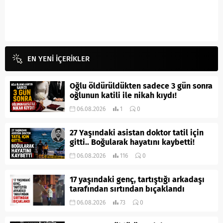
EN YENİ İÇERİKLER
Oğlu öldürüldükten sadece 3 gün sonra
oğlunun katili ile nikah kıydı!
06.08.2026
1
0
27 Yaşındaki asistan doktor tatil için
gitti.. Boğularak hayatını kaybetti!
06.08.2026
116
0
17 yaşındaki genç, tartıştığı arkadaşı
tarafından sırtından bıçaklandı
06.08.2026
73
0