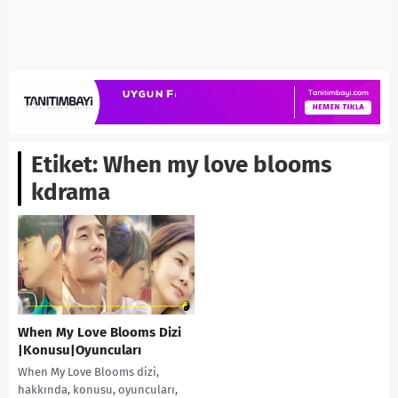
Etiket:
When my love blooms
kdrama
When My Love Blooms Dizi
|Konusu|Oyuncuları
When My Love Blooms dizi,
hakkında, konusu, oyuncuları,