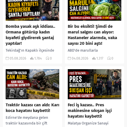
Bomba yasak aşk iddiası..
Bir bu eksikti! Şimdi de
Ormana götürüp kadın
marul salgını can alıyor:
kıyafeti giydirerek şantaj
Hastaneler alarmda, vaka
yaptılar!
sayısı 20 bini aştı!
Tekirdağ’ın Kapaklı ilçesinde
ABD’de marullarla
bir kişiyi, arkadaşının eşiyle
ilişkilendirilen siklospora
05.08.2026
1.784
0
04.08.2026
1.317
0
ilişki yaşadığı iddiasıyla
salgını büyümeye devam ediyor.
ormanlık alana götürerek zorla
İlk can kayıplarının yaşandığı
kadın kıyafetleri giydirdiği,
salgında vaka sayısının 20 bini
özür videosu çektirip...
aştığı belirtilirken, sağlık...
Traktör kazası can aldı: Karı
Feci iş kazası.. Pres
koca hayatını kaybetti!
makinesine sıkışan işçi
hayatını kaybetti!
Edirne’de meydana gelen
traktör kazasında bir çift
Malatya Organize Sanayi