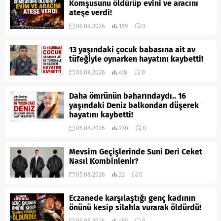
Komşusunu öldürüp evini ve aracını
ateşe verdi!
06.08.2026
189
0
13 yaşındaki çocuk babasına ait av
tüfeğiyle oynarken hayatını kaybetti!
06.08.2026
418
0
Daha ömrünün baharındaydı.. 16
yaşındaki Deniz balkondan düşerek
hayatını kaybetti!
06.08.2026
230
0
Mevsim Geçişlerinde Suni Deri Ceket
Nasıl Kombinlenir?
05.08.2026
22
0
Eczanede karşılaştığı genç kadının
önünü kesip silahla vurarak öldürdü!