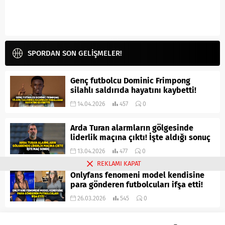
SPORDAN SON GELİŞMELER!
Genç futbolcu Dominic Frimpong
silahlı saldırıda hayatını kaybetti!
14.04.2026
457
0
Arda Turan alarmların gölgesinde
liderlik maçına çıktı! İşte aldığı sonuç
13.04.2026
477
0
REKLAMI KAPAT
Onlyfans fenomeni model kendisine
para gönderen futbolcuları ifşa etti!
26.03.2026
545
0