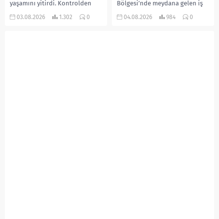
yaşamını yitirdi. Kontrolden
Bölgesi’nde meydana gelen iş
çıkarak devrilen traktörün
kazasında, pres makinesine
03.08.2026
1.302
0
04.08.2026
984
0
altında kalan Raşit Taşkın ile
sıkışan 46 yaşındaki işçi
eşi Fatma...
Amanullah Seferbay yaşamını
yitirdi. Olayla ilgili...