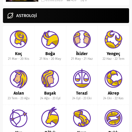
05.08.2026
459
0
ASTROLOJİ
Koç
Boğa
İkizler
Yengeç
21 Mar
-
20 Nis
21 Nis
-
20 May
21 May
-
21 Haz
22 Haz
-
22 Tem
Aslan
Başak
Terazi
Akrep
23 Tem
-
23 Ağu
24 Ağu
-
23 Eyl
24 Eyl
-
23 Eki
24 Eki
-
22 Kas