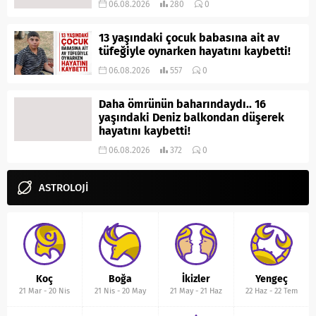
06.08.2026
280
0
13 yaşındaki çocuk babasına ait av
tüfeğiyle oynarken hayatını kaybetti!
06.08.2026
557
0
Daha ömrünün baharındaydı.. 16
yaşındaki Deniz balkondan düşerek
hayatını kaybetti!
06.08.2026
372
0
ASTROLOJİ
Koç
Boğa
İkizler
Yengeç
21 Mar
-
20 Nis
21 Nis
-
20 May
21 May
-
21 Haz
22 Haz
-
22 Tem