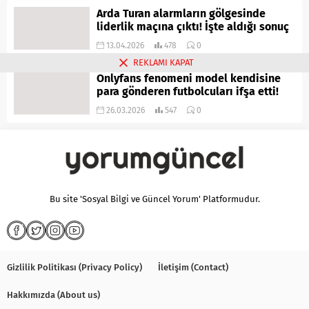
Arda Turan alarmların gölgesinde
liderlik maçına çıktı! İşte aldığı sonuç
13.04.2026
478
0
REKLAMI KAPAT
Onlyfans fenomeni model kendisine
para gönderen futbolcuları ifşa etti!
26.03.2026
547
0
Bu site 'Sosyal Bilgi ve Güncel Yorum' Platformudur.
Gizlilik Politikası (Privacy Policy)
İletişim (Contact)
Hakkımızda (About us)