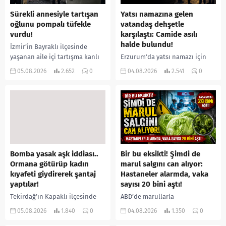
Sürekli annesiyle tartışan
Yatsı namazına gelen
oğlunu pompalı tüfekle
vatandaş dehşetle
vurdu!
karşılaştı: Camide asılı
halde bulundu!
İzmir’in Bayraklı ilçesinde
yaşanan aile içi tartışma kanlı
Erzurum’da yatsı namazı için
bitti. İddiaya göre, uzun süredir
camiye gelen bir vatandaş,
05.08.2026
2.652
0
04.08.2026
2.541
0
annesiyle tartışmalar yaşadığı
içeride bir kişiyi asılı halde
öne sürülen 33 yaşındaki...
buldu. İhbar üzerine olay
yerine sevk edilen...
Bomba yasak aşk iddiası..
Bir bu eksikti! Şimdi de
Ormana götürüp kadın
marul salgını can alıyor:
kıyafeti giydirerek şantaj
Hastaneler alarmda, vaka
yaptılar!
sayısı 20 bini aştı!
Tekirdağ’ın Kapaklı ilçesinde
ABD’de marullarla
bir kişiyi, arkadaşının eşiyle
ilişkilendirilen siklospora
05.08.2026
1.840
0
04.08.2026
1.350
0
ilişki yaşadığı iddiasıyla
salgını büyümeye devam ediyor.