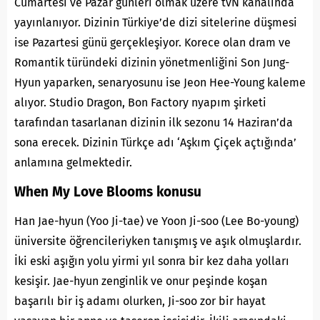
Cumartesi ve Pazar günleri olmak üzere tvN kanalında
yayınlanıyor. Dizinin Türkiye’de dizi sitelerine düşmesi
ise Pazartesi günü gerçekleşiyor. Korece olan dram ve
Romantik türündeki dizinin yönetmenliğini Son Jung-
Hyun yaparken, senaryosunu ise Jeon Hee-Young kaleme
alıyor. Studio Dragon, Bon Factory nyapım şirketi
tarafından tasarlanan dizinin ilk sezonu 14 Haziran’da
sona erecek. Dizinin Türkçe adı ‘Aşkım Çiçek açtığında’
anlamına gelmektedir.
When My Love Blooms konusu
Han Jae-hyun (Yoo Ji-tae) ve Yoon Ji-soo (Lee Bo-young)
üniversite öğrencileriyken tanışmış ve aşık olmuşlardır.
İki eski aşığın yolu yirmi yıl sonra bir kez daha yolları
kesişir. Jae-hyun zenginlik ve onur peşinde koşan
başarılı bir iş adamı olurken, Ji-soo zor bir hayat