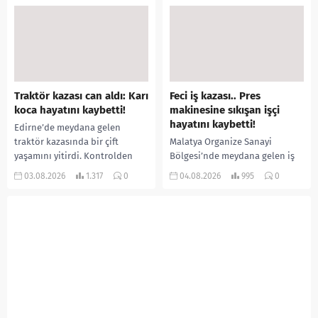
ormanlık alana götürerek zorla
İlk can kayıplarının yaşandığı
kadın kıyafetleri giydirdiği,
salgında vaka sayısının 20 bini
özür videosu çektirip...
aştığı belirtilirken, sağlık...
Traktör kazası can aldı: Karı
Feci iş kazası.. Pres
koca hayatını kaybetti!
makinesine sıkışan işçi
hayatını kaybetti!
Edirne’de meydana gelen
traktör kazasında bir çift
Malatya Organize Sanayi
yaşamını yitirdi. Kontrolden
Bölgesi’nde meydana gelen iş
çıkarak devrilen traktörün
kazasında, pres makinesine
03.08.2026
1.317
0
04.08.2026
995
0
altında kalan Raşit Taşkın ile
sıkışan 46 yaşındaki işçi
eşi Fatma...
Amanullah Seferbay yaşamını
yitirdi. Olayla ilgili...