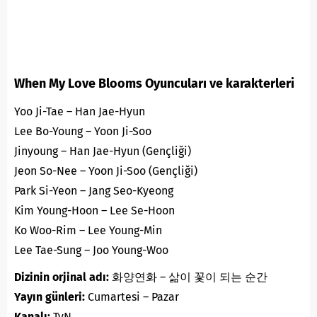
When My Love Blooms Oyuncuları ve karakterleri
Yoo Ji-Tae – Han Jae-Hyun
Lee Bo-Young – Yoon Ji-Soo
Jinyoung – Han Jae-Hyun (Gençliği)
Jeon So-Nee – Yoon Ji-Soo (Gençliği)
Park Si-Yeon – Jang Seo-Kyeong
Kim Young-Hoon – Lee Se-Hoon
Ko Woo-Rim – Lee Young-Min
Lee Tae-Sung – Joo Young-Woo
Dizinin orjinal adı:
화양연화 – 삶이 꽃이 되는 순간
Yayın günleri:
Cumartesi –
Pazar
Kanalı:
TvN