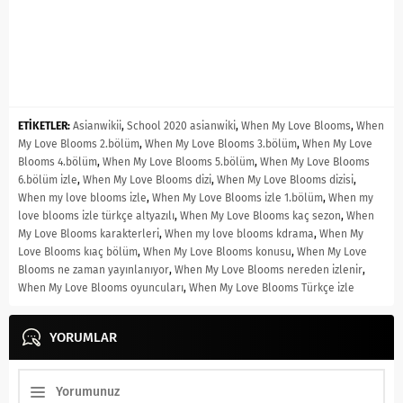
ETİKETLER:
Asianwikii
,
School 2020 asianwiki
,
When My Love Blooms
,
When
My Love Blooms 2.bölüm
,
When My Love Blooms 3.bölüm
,
When My Love
Blooms 4.bölüm
,
When My Love Blooms 5.bölüm
,
When My Love Blooms
6.bölüm izle
,
When My Love Blooms dizi
,
When My Love Blooms dizisi
,
When my love blooms izle
,
When My Love Blooms izle 1.bölüm
,
When my
love blooms izle türkçe altyazılı
,
When My Love Blooms kaç sezon
,
When
My Love Blooms karakterleri
,
When my love blooms kdrama
,
When My
Love Blooms kıaç bölüm
,
When My Love Blooms konusu
,
When My Love
Blooms ne zaman yayınlanıyor
,
When My Love Blooms nereden izlenir
,
When My Love Blooms oyuncuları
,
When My Love Blooms Türkçe izle
YORUMLAR