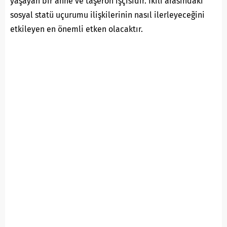
yaşayan bir anne ve taşeron işçisidir. İkili arasındaki
sosyal statü uçurumu ilişkilerinin nasıl ilerleyeceğini
etkileyen en önemli etken olacaktır.