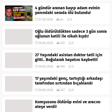
4 gündür aranan kayıp adam evinin
yanındaki serada ölü bulundu!
07.08.2026
84
0
Oğlu öldürüldükten sadece 3 gün sonra
oğlunun katili ile nikah kıydı!
06.08.2026
352
0
27 Yaşındaki asistan doktor tatil için
gitti.. Boğularak hayatını kaybetti!
06.08.2026
569
0
17 yaşındaki genç, tartıştığı arkadaşı
tarafından sırtından bıçaklandı
06.08.2026
207
0
Komşusunu öldürüp evini ve aracını
ateşe verdi!