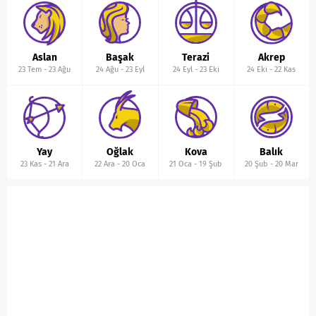
Aslan
Başak
Terazi
Akrep
23 Tem
-
23 Ağu
24 Ağu
-
23 Eyl
24 Eyl
-
23 Eki
24 Eki
-
22 Kas
Yay
Oğlak
Kova
Balık
23 Kas
-
21 Ara
22 Ara
-
20 Oca
21 Oca
-
19 Şub
20 Şub
-
20 Mar