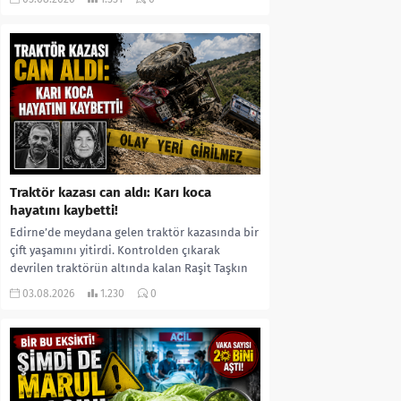
kıyafetleri giydirdiği, özür videosu çektirip...
Traktör kazası can aldı: Karı koca
hayatını kaybetti!
Edirne’de meydana gelen traktör kazasında bir
çift yaşamını yitirdi. Kontrolden çıkarak
devrilen traktörün altında kalan Raşit Taşkın
ile eşi Fatma...
03.08.2026
1.230
0