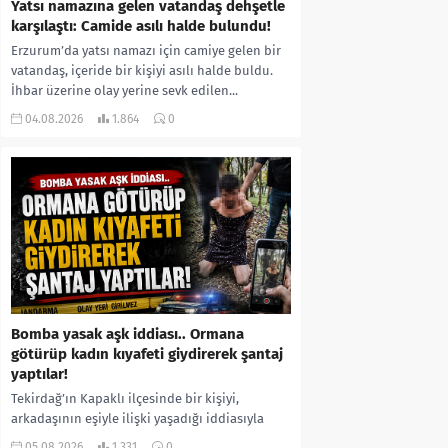
Yatsı namazına gelen vatandaş dehşetle
karşılaştı: Camide asılı halde bulundu!
Erzurum’da yatsı namazı için camiye gelen bir
vatandaş, içeride bir kişiyi asılı halde buldu.
İhbar üzerine olay yerine sevk edilen...
04.08.2026
1.864
0
Bomba yasak aşk iddiası.. Ormana
götürüp kadın kıyafeti giydirerek şantaj
yaptılar!
Tekirdağ’ın Kapaklı ilçesinde bir kişiyi,
arkadaşının eşiyle ilişki yaşadığı iddiasıyla
ormanlık alana götürerek zorla kadın
05.08.2026
1.331
0