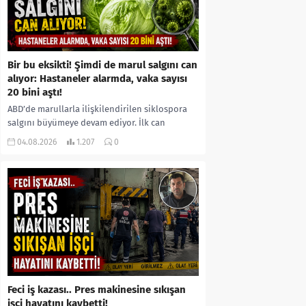
Bir bu eksikti! Şimdi de marul salgını can
alıyor: Hastaneler alarmda, vaka sayısı
20 bini aştı!
ABD’de marullarla ilişkilendirilen siklospora
salgını büyümeye devam ediyor. İlk can
kayıplarının yaşandığı salgında vaka sayısının
04.08.2026
1.207
0
20 bini aştığı belirtilirken, sağlık...
Feci iş kazası.. Pres makinesine sıkışan
işçi hayatını kaybetti!