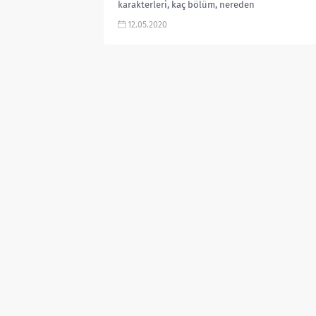
karakterleri, kaç bölüm, nereden
izlenir, kaç sezon (화양연화 – 삶이 꽃
12.05.2020
이 되는...