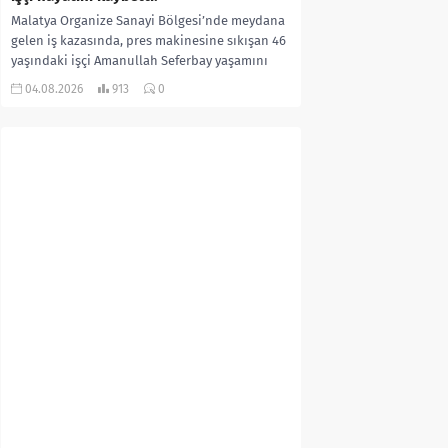
Malatya Organize Sanayi Bölgesi’nde meydana
gelen iş kazasında, pres makinesine sıkışan 46
yaşındaki işçi Amanullah Seferbay yaşamını
yitirdi. Olayla ilgili...
04.08.2026
913
0