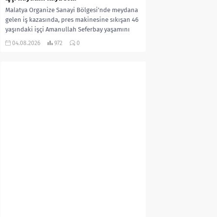
Malatya Organize Sanayi Bölgesi’nde meydana
gelen iş kazasında, pres makinesine sıkışan 46
yaşındaki işçi Amanullah Seferbay yaşamını
yitirdi. Olayla ilgili...
04.08.2026
972
0