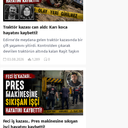
Traktör kazası can aldı: Karı koca
hayatını kaybetti!
Edirne’de meydana gelen traktör kazasında bir
çift yaşamını yitirdi. Kontrolden çıkarak
devrilen traktörün altında kalan Raşit Taşkın
ile eşi Fatma...
03.08.2026
1.289
0
Feci iş kazası.. Pres makinesine sıkışan
işçi hayatını kaybetti!