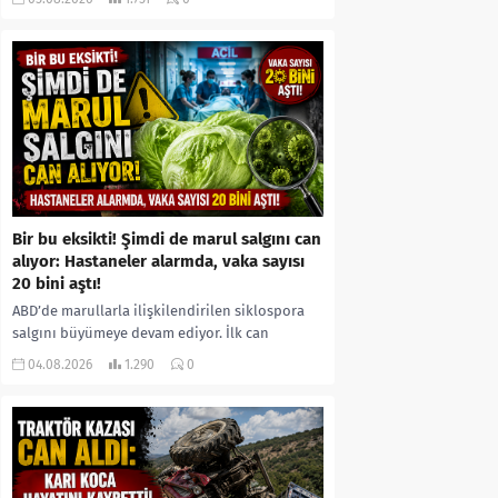
kıyafetleri giydirdiği, özür videosu çektirip...
Bir bu eksikti! Şimdi de marul salgını can
alıyor: Hastaneler alarmda, vaka sayısı
20 bini aştı!
ABD’de marullarla ilişkilendirilen siklospora
salgını büyümeye devam ediyor. İlk can
kayıplarının yaşandığı salgında vaka sayısının
04.08.2026
1.290
0
20 bini aştığı belirtilirken, sağlık...