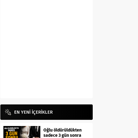
EN YENİ İÇERİKLER
Oğlu öldürüldükten
sadece 3 gün sonra