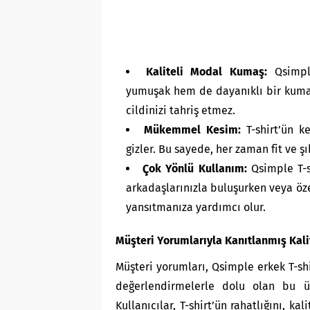
Kaliteli Modal Kumaş:
Qsimple
yumuşak hem de dayanıklı bir kumaşt
cildinizi tahriş etmez.
Mükemmel Kesim:
T-shirt’ün ke
gizler. Bu sayede, her zaman fit ve ş
Çok Yönlü Kullanım:
Qsimple T-sh
arkadaşlarınızla buluşurken veya özel 
yansıtmanıza yardımcı olur.
Müşteri Yorumlarıyla Kanıtlanmış Kali
Müşteri yorumları, Qsimple erkek T-shi
değerlendirmelerle dolu olan bu ürün
Kullanıcılar, T-shirt’ün rahatlığını, k