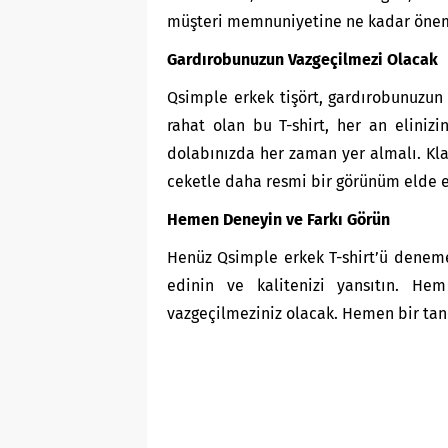
müşteri memnuniyetine ne kadar önem 
Gardırobunuzun Vazgeçilmezi Olacak
Qsimple
erkek tişört
, gardırobunuzun
rahat olan bu T-shirt, her an eliniz
dolabınızda her zaman yer almalı. Klas
ceketle daha resmi bir görünüm elde e
Hemen Deneyin ve Farkı Görün
Henüz Qsimple erkek T-shirt’ü deneme
edinin ve kalitenizi yansıtın. H
vazgeçilmeziniz olacak. Hemen bir tane