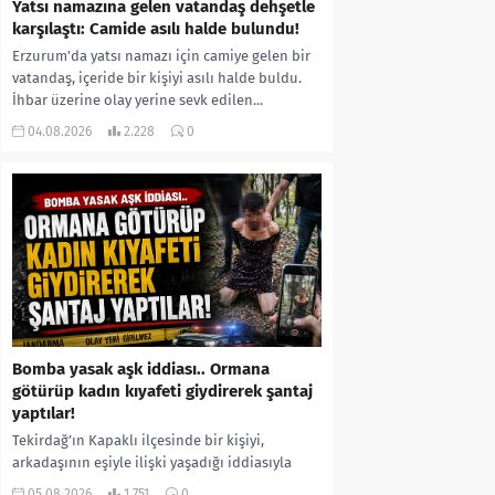
Yatsı namazına gelen vatandaş dehşetle
karşılaştı: Camide asılı halde bulundu!
Erzurum’da yatsı namazı için camiye gelen bir
vatandaş, içeride bir kişiyi asılı halde buldu.
İhbar üzerine olay yerine sevk edilen...
04.08.2026
2.228
0
Bomba yasak aşk iddiası.. Ormana
götürüp kadın kıyafeti giydirerek şantaj
yaptılar!
Tekirdağ’ın Kapaklı ilçesinde bir kişiyi,
arkadaşının eşiyle ilişki yaşadığı iddiasıyla
ormanlık alana götürerek zorla kadın
05.08.2026
1.751
0