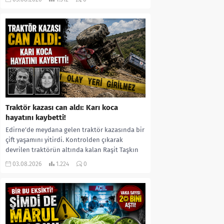
kıyafetleri giydirdiği, özür videosu çektirip...
Traktör kazası can aldı: Karı koca
hayatını kaybetti!
Edirne’de meydana gelen traktör kazasında bir
çift yaşamını yitirdi. Kontrolden çıkarak
devrilen traktörün altında kalan Raşit Taşkın
ile eşi Fatma...
03.08.2026
1.224
0