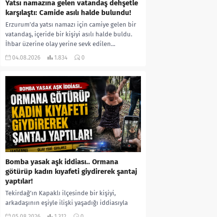
Yatsı namazına gelen vatandaş dehşetle
karşılaştı: Camide asılı halde bulundu!
Erzurum’da yatsı namazı için camiye gelen bir
vatandaş, içeride bir kişiyi asılı halde buldu.
İhbar üzerine olay yerine sevk edilen...
04.08.2026
1.834
0
Bomba yasak aşk iddiası.. Ormana
götürüp kadın kıyafeti giydirerek şantaj
yaptılar!
Tekirdağ’ın Kapaklı ilçesinde bir kişiyi,
arkadaşının eşiyle ilişki yaşadığı iddiasıyla
ormanlık alana götürerek zorla kadın
05.08.2026
1.312
0