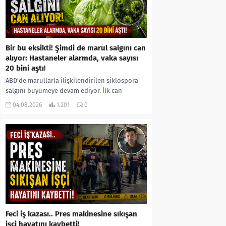
Bir bu eksikti! Şimdi de marul salgını can
alıyor: Hastaneler alarmda, vaka sayısı
20 bini aştı!
ABD’de marullarla ilişkilendirilen siklospora
salgını büyümeye devam ediyor. İlk can
kayıplarının yaşandığı salgında vaka sayısının
04.08.2026
1.201
0
20 bini aştığı belirtilirken, sağlık...
Feci iş kazası.. Pres makinesine sıkışan
işçi hayatını kaybetti!