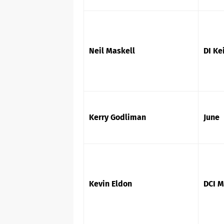
Neil Maskell
DI Ke
Kerry Godliman
June
Kevin Eldon
DCI M