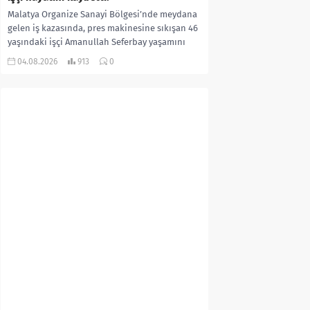
Malatya Organize Sanayi Bölgesi’nde meydana
gelen iş kazasında, pres makinesine sıkışan 46
yaşındaki işçi Amanullah Seferbay yaşamını
yitirdi. Olayla ilgili...
04.08.2026
913
0