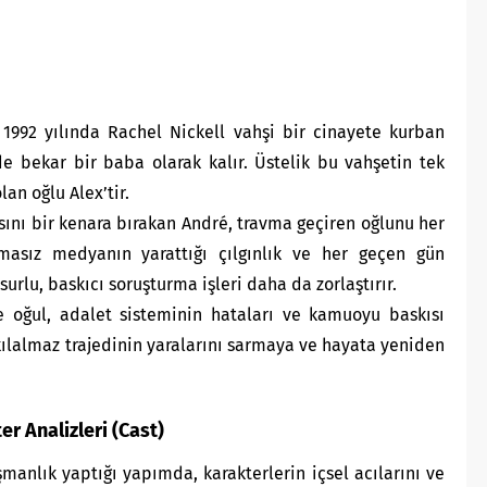
1992 yılında Rachel Nickell vahşi bir cinayete kurban
de bekar bir baba olarak kalır. Üstelik bu vahşetin tek
an oğlu Alex’tir.
ını bir kenara bırakan André, travma geçiren oğlunu her
masız medyanın yarattığı çılgınlık ve her geçen gün
surlu, baskıcı soruşturma işleri daha da zorlaştırır.
 oğul, adalet sisteminin hataları ve kamuoyu baskısı
kılalmaz trajedinin yaralarını sarmaya ve hayata yeniden
er Analizleri (Cast)
şmanlık yaptığı yapımda, karakterlerin içsel acılarını ve