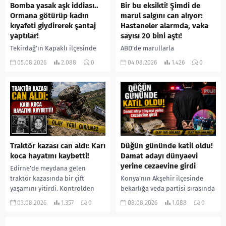
Bomba yasak aşk iddiası..
Bir bu eksikti! Şimdi de
Ormana götürüp kadın
marul salgını can alıyor:
kıyafeti giydirerek şantaj
Hastaneler alarmda, vaka
yaptılar!
sayısı 20 bini aştı!
Tekirdağ’ın Kapaklı ilçesinde
ABD’de marullarla
bir kişiyi, arkadaşının eşiyle
ilişkilendirilen siklospora
05.08.2026
2.088
0
04.08.2026
1.426
0
ilişki yaşadığı iddiasıyla
salgını büyümeye devam ediyor.
ormanlık alana götürerek zorla
İlk can kayıplarının yaşandığı
kadın kıyafetleri giydirdiği,
salgında vaka sayısının 20 bini
özür videosu çektirip...
aştığı belirtilirken, sağlık...
Traktör kazası can aldı: Karı
Düğün gününde katil oldu!
koca hayatını kaybetti!
Damat adayı dünyaevi
yerine cezaevine girdi
Edirne’de meydana gelen
traktör kazasında bir çift
Konya’nın Akşehir ilçesinde
yaşamını yitirdi. Kontrolden
bekarlığa veda partisi sırasında
çıkarak devrilen traktörün
çıkan kavgada bir kişi hayatını
03.08.2026
1.357
0
08.08.2026
1.088
0
altında kalan Raşit Taşkın ile
kaybetti. Husumetlisini sopayla
eşi Fatma...
darbederek ölümüne neden