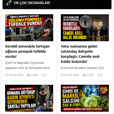
EN ÇOK OKUNANLAR!
Sürekli annesiyle tartışan
Yatsı namazına gelen
oğlunu pompalı tüfekle
vatandaş dehşetle
vurdu!
karşılaştı: Camide asılı
halde bulundu!
İzmir’in Bayraklı ilçesinde
yaşanan aile içi tartışma kanlı
Erzurum’da yatsı namazı için
bitti. İddiaya göre, uzun süredir
camiye gelen bir vatandaş,
05.08.2026
2.866
0
04.08.2026
2.855
0
annesiyle tartışmalar yaşadığı
içeride bir kişiyi asılı halde
öne sürülen 33 yaşındaki...
buldu. İhbar üzerine olay
yerine sevk edilen...