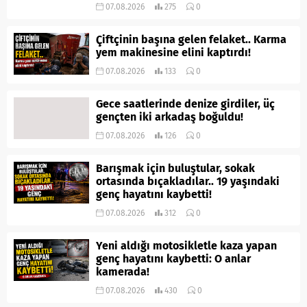
07.08.2026
275
0
Çiftçinin başına gelen felaket.. Karma
yem makinesine elini kaptırdı!
07.08.2026
133
0
Gece saatlerinde denize girdiler, üç
gençten iki arkadaş boğuldu!
07.08.2026
126
0
Barışmak için buluştular, sokak
ortasında bıçakladılar.. 19 yaşındaki
genç hayatını kaybetti!
07.08.2026
312
0
Yeni aldığı motosikletle kaza yapan
genç hayatını kaybetti: O anlar
kamerada!
07.08.2026
430
0