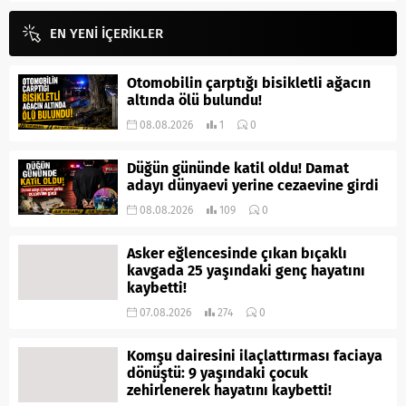
EN YENİ İÇERİKLER
Otomobilin çarptığı bisikletli ağacın
altında ölü bulundu!
08.08.2026
1
0
Düğün gününde katil oldu! Damat
adayı dünyaevi yerine cezaevine girdi
08.08.2026
109
0
Asker eğlencesinde çıkan bıçaklı
kavgada 25 yaşındaki genç hayatını
kaybetti!
07.08.2026
274
0
Komşu dairesini ilaçlattırması faciaya
dönüştü: 9 yaşındaki çocuk
zehirlenerek hayatını kaybetti!