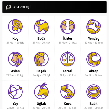
ASTROLOJİ
Koç
Boğa
İkizler
Yengeç
21 Mar
-
20 Nis
21 Nis
-
20 May
21 May
-
21 Haz
22 Haz
-
22 Tem
Aslan
Başak
Terazi
Akrep
23 Tem
-
23 Ağu
24 Ağu
-
23 Eyl
24 Eyl
-
23 Eki
24 Eki
-
22 Kas
Yay
Oğlak
Kova
Balık
23 Kas
-
21 Ara
22 Ara
-
20 Oca
21 Oca
-
19 Şub
20 Şub
-
20 Mar