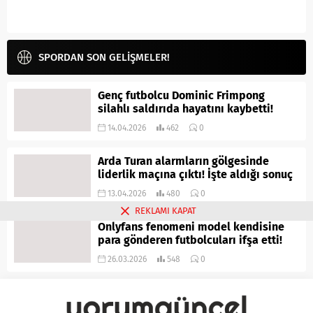
SPORDAN SON GELİŞMELER!
Genç futbolcu Dominic Frimpong
silahlı saldırıda hayatını kaybetti!
14.04.2026
462
0
Arda Turan alarmların gölgesinde
liderlik maçına çıktı! İşte aldığı sonuç
13.04.2026
480
0
REKLAMI KAPAT
Onlyfans fenomeni model kendisine
para gönderen futbolcuları ifşa etti!
26.03.2026
548
0