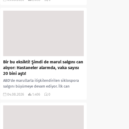
kıyafetleri giydirdiği, özür videosu çektirip...
Bir bu eksikti! Şimdi de marul salgını can
alıyor: Hastaneler alarmda, vaka sayısı
20 bini aştı!
ABD’de marullarla ilişkilendirilen siklospora
salgını büyümeye devam ediyor. İlk can
kayıplarının yaşandığı salgında vaka sayısının
04.08.2026
1.406
0
20 bini aştığı belirtilirken, sağlık...