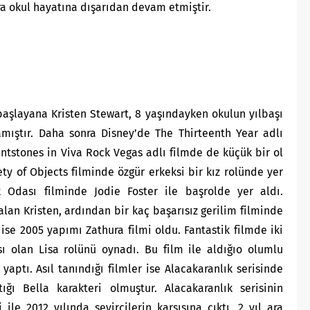
ra okul hayatına dışarıdan devam
etmiştir.
aşlayana Kristen Stewart, 8 yaşındayken okulun yılbaşı
amıştır. Daha sonra Disney’de The Thirteenth Year adlı
intstones in Viva Rock Vegas adlı filmde de küçük bir ol
ety of Objects filminde özgür erkeksi bir kız rolünde yer
k Odası filminde Jodie Foster ile başrolde yer aldı.
lan Kristen, ardından bir kaç başarısız gerilim filminde
i ise 2005 yapımı Zathura filmi oldu. Fantastik filmde iki
ı olan Lisa rolünü oynadı. Bu film ile aldığıo olumlu
 yaptı. Asıl tanındığı filmler ise Alacakaranlık serisinde
ığı Bella karakteri olmuştur. Alacakaranlık serisinin
le 2012 yılında seyircilerin karşısına çıktı. 2 yıl ara