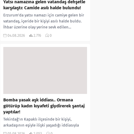
Yatsı namazına gelen vatandaş dehşetle
karşılaştı: Camide asılı halde bulundu!
Erzurum’da yatsı namazı için camiye gelen bir
vatandaş, içeride bir kişiyi asılı halde buldu.
İhbar üzerine olay yerine sevk edilen...
04.08.2026
2.776
0
Bomba yasak aşk iddiası.. Ormana
götürüp kadın kıyafeti giydirerek şantaj
yaptılar!
Tekirdağ’ın Kapaklı ilçesinde bir kişiyi,
arkadaşının eşiyle ilişki yaşadığı iddiasıyla
ormanlık alana götürerek zorla kadın
05.08.2026
2.053
0