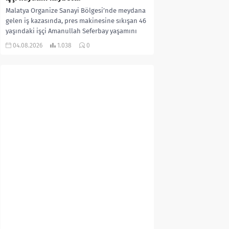
Malatya Organize Sanayi Bölgesi’nde meydana
gelen iş kazasında, pres makinesine sıkışan 46
yaşındaki işçi Amanullah Seferbay yaşamını
yitirdi. Olayla ilgili...
04.08.2026
1.038
0