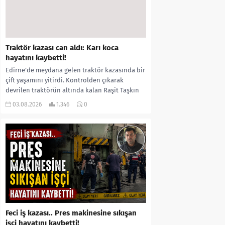
Traktör kazası can aldı: Karı koca
hayatını kaybetti!
Edirne’de meydana gelen traktör kazasında bir
çift yaşamını yitirdi. Kontrolden çıkarak
devrilen traktörün altında kalan Raşit Taşkın
ile eşi Fatma...
03.08.2026
1.346
0
Feci iş kazası.. Pres makinesine sıkışan
işçi hayatını kaybetti!