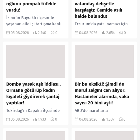
oğlunu pompalı tüfekle
vatandaş dehşetle
vurdu!
karşılaştı: Camide asılı
halde bulundu!
İzmir’in Bayraklı ilçesinde
yaşanan aile içi tartışma kanlı
Erzurum’da yatsı namazı için
bitti. İddiaya göre, uzun süredir
camiye gelen bir vatandaş,
05.08.2026
2.740
0
04.08.2026
2.654
0
annesiyle tartışmalar yaşadığı
içeride bir kişiyi asılı halde
öne sürülen 33 yaşındaki...
buldu. İhbar üzerine olay
yerine sevk edilen...
Bomba yasak aşk iddiası..
Bir bu eksikti! Şimdi de
Ormana götürüp kadın
marul salgını can alıyor:
kıyafeti giydirerek şantaj
Hastaneler alarmda, vaka
yaptılar!
sayısı 20 bini aştı!
Tekirdağ’ın Kapaklı ilçesinde
ABD’de marullarla
bir kişiyi, arkadaşının eşiyle
ilişkilendirilen siklospora
05.08.2026
1.933
0
04.08.2026
1.387
0
ilişki yaşadığı iddiasıyla
salgını büyümeye devam ediyor.
ormanlık alana götürerek zorla
İlk can kayıplarının yaşandığı
kadın kıyafetleri giydirdiği,
salgında vaka sayısının 20 bini