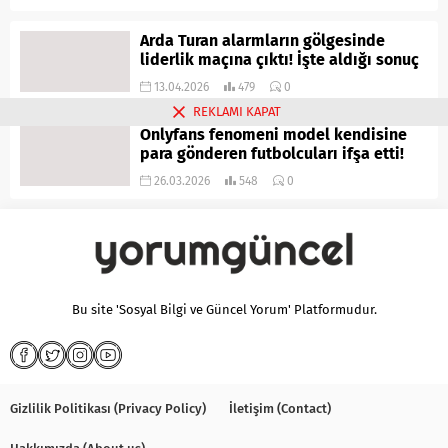
Arda Turan alarmların gölgesinde
liderlik maçına çıktı! İşte aldığı sonuç
13.04.2026
479
0
REKLAMI KAPAT
Onlyfans fenomeni model kendisine
para gönderen futbolcuları ifşa etti!
26.03.2026
548
0
Bu site 'Sosyal Bilgi ve Güncel Yorum' Platformudur.
Gizlilik Politikası (Privacy Policy)
İletişim (Contact)