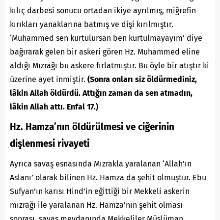
kılıç darbesi sonucu ortadan ikiye ayrılmış, miğrefin
kırıkları yanaklarına batmış ve dişi kırılmıştır.
‘Muhammed sen kurtulursan ben kurtulmayayım’ diye
bağırarak gelen bir askeri gören Hz. Muhammed eline
aldığı Mızrağı bu askere fırlatmıştır. Bu öyle bir atıştır ki
üzerine ayet inmiştir.
(Sonra onları siz öldürmediniz,
lâkin Allah öldürdü. Attığın zaman da sen atmadın,
lâkin Allah attı. Enfal 17.)
Hz. Hamza’nın öldürülmesi ve ciğerinin
dişlenmesi rivayeti
Ayrıca savaş esnasında Mızrakla yaralanan ‘Allah’ın
Aslanı’ olarak bilinen Hz. Hamza da şehit olmuştur. Ebu
Sufyan’ın karısı Hind’in eğittiği bir Mekkeli askerin
mızrağı ile yaralanan Hz. Hamza’nın şehit olması
sonrası, savaş meydanında Mekkeliler Müslüman