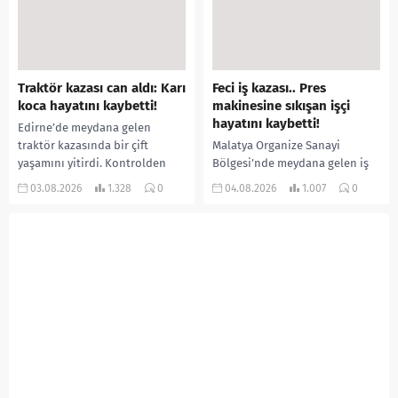
özür videosu çektirip...
aştığı belirtilirken, sağlık...
Traktör kazası can aldı: Karı
Feci iş kazası.. Pres
koca hayatını kaybetti!
makinesine sıkışan işçi
hayatını kaybetti!
Edirne’de meydana gelen
traktör kazasında bir çift
Malatya Organize Sanayi
yaşamını yitirdi. Kontrolden
Bölgesi’nde meydana gelen iş
çıkarak devrilen traktörün
kazasında, pres makinesine
03.08.2026
1.328
0
04.08.2026
1.007
0
altında kalan Raşit Taşkın ile
sıkışan 46 yaşındaki işçi
eşi Fatma...
Amanullah Seferbay yaşamını
yitirdi. Olayla ilgili...