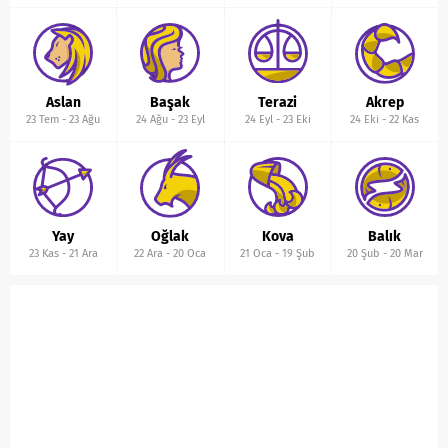
Aslan
Başak
Terazi
Akrep
23 Tem
-
23 Ağu
24 Ağu
-
23 Eyl
24 Eyl
-
23 Eki
24 Eki
-
22 Kas
Yay
Oğlak
Kova
Balık
23 Kas
-
21 Ara
22 Ara
-
20 Oca
21 Oca
-
19 Şub
20 Şub
-
20 Mar