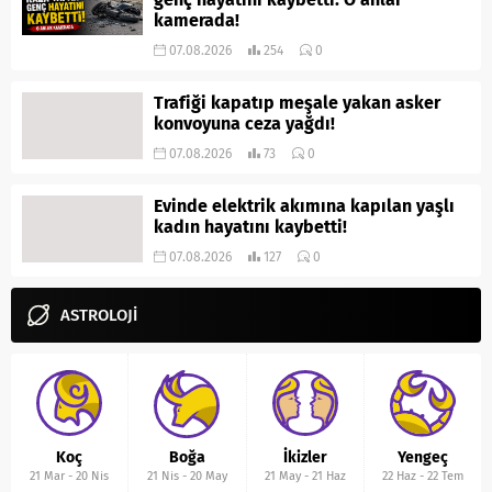
kamerada!
07.08.2026
254
0
Trafiği kapatıp meşale yakan asker
konvoyuna ceza yağdı!
07.08.2026
73
0
Evinde elektrik akımına kapılan yaşlı
kadın hayatını kaybetti!
07.08.2026
127
0
ASTROLOJİ
Koç
Boğa
İkizler
Yengeç
21 Mar
-
20 Nis
21 Nis
-
20 May
21 May
-
21 Haz
22 Haz
-
22 Tem