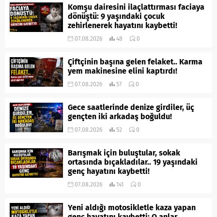
Komşu dairesini ilaçlattırması faciaya
dönüştü: 9 yaşındaki çocuk
zehirlenerek hayatını kaybetti!
07.08.2026
48
0
Çiftçinin başına gelen felaket.. Karma
yem makinesine elini kaptırdı!
07.08.2026
57
0
Gece saatlerinde denize girdiler, üç
gençten iki arkadaş boğuldu!
07.08.2026
52
0
Barışmak için buluştular, sokak
ortasında bıçakladılar.. 19 yaşındaki
genç hayatını kaybetti!
07.08.2026
141
0
Yeni aldığı motosikletle kaza yapan
genç hayatını kaybetti: O anlar