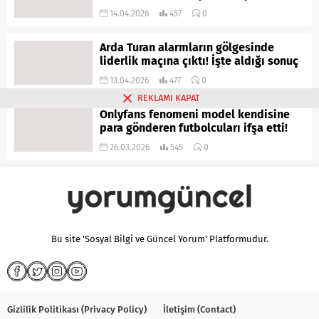
14.04.2026
457
0
Arda Turan alarmların gölgesinde
liderlik maçına çıktı! İşte aldığı sonuç
13.04.2026
477
0
REKLAMI KAPAT
Onlyfans fenomeni model kendisine
para gönderen futbolcuları ifşa etti!
26.03.2026
545
0
Bu site 'Sosyal Bilgi ve Güncel Yorum' Platformudur.
Gizlilik Politikası (Privacy Policy)
İletişim (Contact)