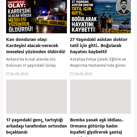
Kan donduran olay:
27 Yaşındaki asistan doktor
Kardeşini alacak-verecek
tatil için gitti.. Boğularak
meselesi yüzünden öldürdü!
hayatını kaybetti!
Ankara’da kırsal alanda ölü
Kütahya Evliya Çelebi Eğitim ve
bulunan 41 yaşındaki Gülay
Araştırma Hastanesi’nde görev
Akgün Mutlu’nun, erkek kardeşi
yapan 27 yaşındaki Asistan Dr.
04.08.2026
06.08.2026
tarafından ticari anlaşmazlık ve
Oğuzcan Orçan, tatil için
alacak-verecek meselesi
bulunduğu Mersin’de denize...
nedeniyle öldürüldüğü...
17 yaşındaki genç, tartıştığı
Bomba yasak aşk iddiası..
arkadaşı tarafından sırtından
Ormana götürüp kadın
bıçaklandı
kıyafeti giydirerek şantaj