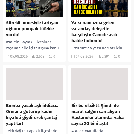
Sürekli annesiyle tartışan
Yatsı namazına gelen
oğlunu pompalı tüfekle
vatandaş dehşetle
vurdu!
karşılaştı: Camide asılı
halde bulundu!
İzmir’in Bayraklı ilçesinde
yaşanan aile içi tartışma kanlı
Erzurum’da yatsı namazı için
bitti. İddiaya göre, uzun süredir
camiye gelen bir vatandaş,
05.08.2026
2.603
0
04.08.2026
2.391
0
annesiyle tartışmalar yaşadığı
içeride bir kişiyi asılı halde
öne sürülen 33 yaşındaki...
buldu. İhbar üzerine olay
yerine sevk edilen...
Bomba yasak aşk iddiası..
Bir bu eksikti! Şimdi de
Ormana götürüp kadın
marul salgını can alıyor:
kıyafeti giydirerek şantaj
Hastaneler alarmda, vaka
yaptılar!
sayısı 20 bini aştı!
Tekirdağ’ın Kapaklı ilçesinde
ABD’de marullarla