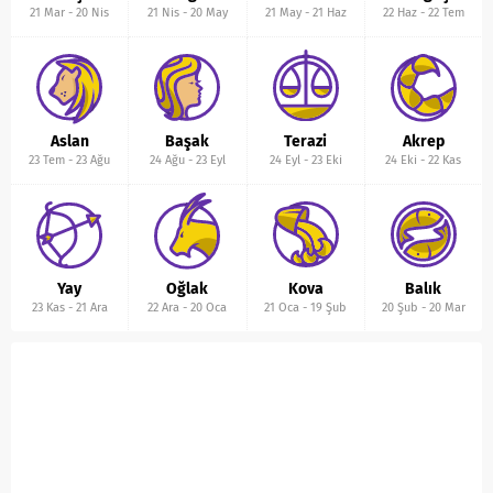
21 Mar
-
20 Nis
21 Nis
-
20 May
21 May
-
21 Haz
22 Haz
-
22 Tem
Aslan
Başak
Terazi
Akrep
23 Tem
-
23 Ağu
24 Ağu
-
23 Eyl
24 Eyl
-
23 Eki
24 Eki
-
22 Kas
Yay
Oğlak
Kova
Balık
23 Kas
-
21 Ara
22 Ara
-
20 Oca
21 Oca
-
19 Şub
20 Şub
-
20 Mar