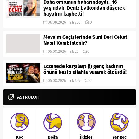
Daha ömrünün baharındaydı.. 16
yaşındaki Deniz balkondan düşerek
hayatını kaybetti!
06.08.2026
230
0
Mevsim Geçişlerinde Suni Deri Ceket
Nasıl Kombinlenir?
05.08.2026
22
0
Eczanede karşılaştığı genç kadının
önünü kesip silahla vurarak öldürdü!
05.08.2026
459
0
ASTROLOJİ
Koç
Boğa
İkizler
Yengeç