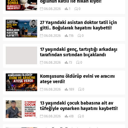
oğlunun katili ile nikah kıydı!
06.08.2026
1
0
27 Yaşındaki asistan doktor tatil için
gitti.. Boğularak hayatını kaybetti!
06.08.2026
116
0
17 yaşındaki genç, tartıştığı arkadaşı
tarafından sırtından bıçaklandı
06.08.2026
73
0
Komşusunu öldürüp evini ve aracını
ateşe verdi!
06.08.2026
189
0
13 yaşındaki çocuk babasına ait av
tüfeğiyle oynarken hayatını kaybetti!
06.08.2026
418
0