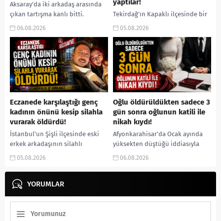
yaptılar!
Aksaray’da iki arkadaş arasında
çıkan tartışma kanlı bitti.
Tekirdağ’ın Kapaklı ilçesinde bir
Sırtından bıçaklanan 17
kişiyi, arkadaşının eşiyle ilişki
06.08.2026
05.08.2026
yaşındaki genç hastaneye
yaşadığı iddiasıyla ormanlık
kaldırılırken, polis kaçan
alana götürerek zorla kadın
şüpheliyi yakalamak için...
kıyafetleri giydirdiği, özür
videosu çektirip...
Eczanede karşılaştığı genç
Oğlu öldürüldükten sadece 3
kadının önünü kesip silahla
gün sonra oğlunun katili ile
vurarak öldürdü!
nikah kıydı!
İstanbul’un Şişli ilçesinde eski
Afyonkarahisar’da Ocak ayında
erkek arkadaşının silahlı
yüksekten düştüğü iddiasıyla
saldırısına uğrayan 26 yaşındaki
hastaneye kaldırıldıktan sonra
05.08.2026
06.08.2026
genç kadın, kaldırıldığı
hayatını kaybeden 4 yaşındaki
hastanede yaşamını yitirdi.
Y.E.Y.’nin ölümünün cinayet
Olayın ardından kaçan...
YORUMLAR
olduğu ortaya çıktı. JASAT’ın...