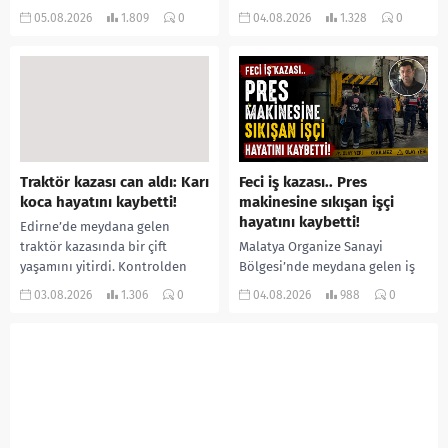
bir kişiyi, arkadaşının eşiyle
ilişkilendirilen siklospora
05.08.2026
1.809
0
04.08.2026
1.328
0
ilişki yaşadığı iddiasıyla
salgını büyümeye devam ediyor.
ormanlık alana götürerek zorla
İlk can kayıplarının yaşandığı
kadın kıyafetleri giydirdiği,
salgında vaka sayısının 20 bini
özür videosu çektirip...
aştığı belirtilirken, sağlık...
Traktör kazası can aldı: Karı
Feci iş kazası.. Pres
koca hayatını kaybetti!
makinesine sıkışan işçi
hayatını kaybetti!
Edirne’de meydana gelen
traktör kazasında bir çift
Malatya Organize Sanayi
yaşamını yitirdi. Kontrolden
Bölgesi’nde meydana gelen iş
çıkarak devrilen traktörün
kazasında, pres makinesine
03.08.2026
1.306
0
04.08.2026
988
0
altında kalan Raşit Taşkın ile
sıkışan 46 yaşındaki işçi
eşi Fatma...
Amanullah Seferbay yaşamını
yitirdi. Olayla ilgili...