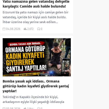
Yatsı namazına gelen vatandaş dehşetle
karşılaştı: Camide asılı halde bulundu!
Erzurum’da yatsı namazı için camiye gelen bir
vatandaş, içeride bir kişiyi asılı halde buldu.
İhbar üzerine olay yerine sevk edilen...
04.08.2026
2.672
0
Bomba yasak aşk iddiası.. Ormana
götürüp kadın kıyafeti giydirerek şantaj
yaptılar!
Tekirdağ’ın Kapaklı ilçesinde bir kişiyi,
arkadaşının eşiyle ilişki yaşadığı iddiasıyla
ormanlık alana götürerek zorla kadın
05.08.2026
1.944
0