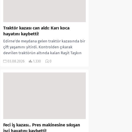
Traktör kazası can aldı: Karı koca
hayatını kaybetti!
Edirne’de meydana gelen traktör kazasında bir
çift yaşamını yitirdi. Kontrolden çıkarak
devrilen traktörün altında kalan Raşit Taşkın
ile eşi Fatma...
03.08.2026
1.330
0
Feci iş kazası.. Pres makinesine sıkışan
işçi hayatını kaybetti!