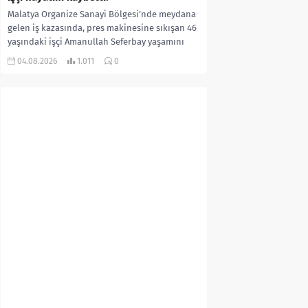
Malatya Organize Sanayi Bölgesi’nde meydana
gelen iş kazasında, pres makinesine sıkışan 46
yaşındaki işçi Amanullah Seferbay yaşamını
yitirdi. Olayla ilgili...
04.08.2026
1.011
0