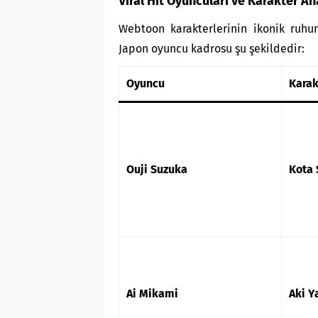
Viral Hit Oyuncuları ve Karakter Ana
Webtoon karakterlerinin ikonik ruhu
Japon oyuncu kadrosu şu şekildedir:
Oyuncu
Karak
Ouji Suzuka
Kota 
Ai Mikami
Aki Y