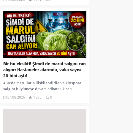
kıyafetleri giydirdiği, özür videosu çektirip...
Bir bu eksikti! Şimdi de marul salgını can
alıyor: Hastaneler alarmda, vaka sayısı
20 bini aştı!
ABD’de marullarla ilişkilendirilen siklospora
salgını büyümeye devam ediyor. İlk can
kayıplarının yaşandığı salgında vaka sayısının
04.08.2026
1.388
0
20 bini aştığı belirtilirken, sağlık...