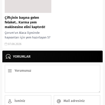
Çiftçinin başına gelen
felaket.. Karma yem
makinesine elini kaptırdı!
Çorum’un Alaca ilçesinde
hayvanları için yem hazırlayan 57
yaşındaki çiftçi, elini yem karma
07.08.2026
makinesine kaptırması sonucu
ağır yaralandı. Olay, Alaca...
YORUMLAR