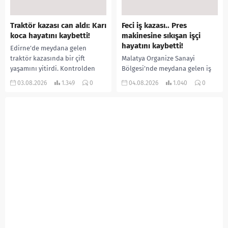
Traktör kazası can aldı: Karı
Feci iş kazası.. Pres
koca hayatını kaybetti!
makinesine sıkışan işçi
hayatını kaybetti!
Edirne’de meydana gelen
traktör kazasında bir çift
Malatya Organize Sanayi
yaşamını yitirdi. Kontrolden
Bölgesi’nde meydana gelen iş
çıkarak devrilen traktörün
kazasında, pres makinesine
03.08.2026
1.349
0
04.08.2026
1.040
0
altında kalan Raşit Taşkın ile
sıkışan 46 yaşındaki işçi
eşi Fatma...
Amanullah Seferbay yaşamını
yitirdi. Olayla ilgili...