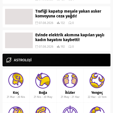
Trafiği kapatıp meşale yakan asker
konvoyuna ceza yağdı!
07.08.2026
132
0
Evinde elektrik akımına kapılan yaşlı
kadın hayatını kaybetti!
07.08.2026
192
0
ASTROLOJİ
Koç
Boğa
İkizler
Yengeç
21 Mar
-
20 Nis
21 Nis
-
20 May
21 May
-
21 Haz
22 Haz
-
22 Tem