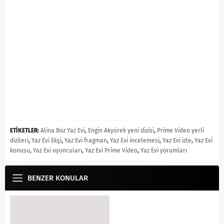
ETİKETLER:
Alina Boz Yaz Evi
,
Engin Akyürek yeni dizisi
,
Prime Video yerli
dizileri
,
Yaz Evi Ekşi
,
Yaz Evi fragman
,
Yaz Evi incelemesi
,
Yaz Evi izle
,
Yaz Evi
konusu
,
Yaz Evi oyuncuları
,
Yaz Evi Prime Video
,
Yaz Evi yorumları
BENZER KONULAR