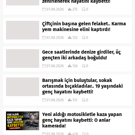
zehirlenerek hayatını kaybetti!
07.08.2026
275
0
Çiftçinin başına gelen felaket.. Karma
yem makinesine elini kaptırdı!
07.08.2026
132
0
Gece saatlerinde denize girdiler, üç
gençten iki arkadaş boğuldu!
07.08.2026
126
0
Barışmak için buluştular, sokak
ortasında bıçakladılar.. 19 yaşındaki
genç hayatını kaybetti!
07.08.2026
312
0
Yeni aldığı motosikletle kaza yapan
genç hayatını kaybetti: O anlar
kamerada!
07.08.2026
429
0