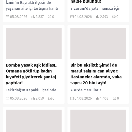
halde bulundu!
İzmir’in Bayraklı ilçesinde
yaşanan aile içi tartışma kanlı
Erzurum’da yatsı namazı için
bitti. İddiaya göre, uzun süredir
camiye gelen bir vatandaş,
05.08.2026
2.837
0
04.08.2026
2.793
0
annesiyle tartışmalar yaşadığı
içeride bir kişiyi asılı halde
öne sürülen 33 yaşındaki...
buldu. İhbar üzerine olay
yerine sevk edilen...
Bomba yasak aşk iddiası..
Bir bu eksikti! Şimdi de
Ormana götürüp kadın
marul salgını can alıyor:
kıyafeti giydirerek şantaj
Hastaneler alarmda, vaka
yaptılar!
sayısı 20 bini aştı!
Tekirdağ’ın Kapaklı ilçesinde
ABD’de marullarla
bir kişiyi, arkadaşının eşiyle
ilişkilendirilen siklospora
05.08.2026
2.059
0
04.08.2026
1.408
0
ilişki yaşadığı iddiasıyla
salgını büyümeye devam ediyor.
ormanlık alana götürerek zorla
İlk can kayıplarının yaşandığı
kadın kıyafetleri giydirdiği,
salgında vaka sayısının 20 bini
özür videosu çektirip...
aştığı belirtilirken, sağlık...