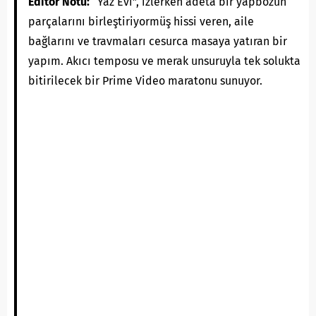
Editör Notu:
“Yaz Evi”, izlerken adeta bir yapbozun
parçalarını birleştiriyormüş hissi veren, aile
bağlarını ve travmaları cesurca masaya yatıran bir
yapım. Akıcı temposu ve merak unsuruyla tek solukta
bitirilecek bir Prime Video maratonu sunuyor.