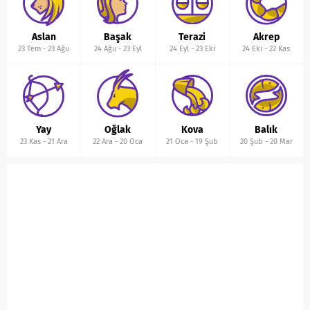
Aslan
Başak
Terazi
Akrep
23 Tem
-
23 Ağu
24 Ağu
-
23 Eyl
24 Eyl
-
23 Eki
24 Eki
-
22 Kas
Yay
Oğlak
Kova
Balık
23 Kas
-
21 Ara
22 Ara
-
20 Oca
21 Oca
-
19 Şub
20 Şub
-
20 Mar