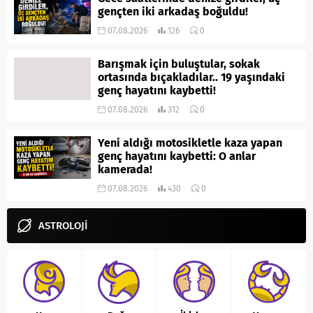
gençten iki arkadaş boğuldu!
07.08.2026
126
0
Barışmak için buluştular, sokak
ortasında bıçakladılar.. 19 yaşındaki
genç hayatını kaybetti!
07.08.2026
312
0
Yeni aldığı motosikletle kaza yapan
genç hayatını kaybetti: O anlar
kamerada!
07.08.2026
430
0
ASTROLOJİ