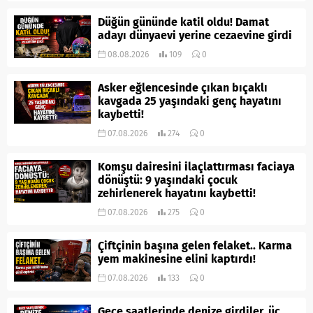
Düğün gününde katil oldu! Damat
adayı dünyaevi yerine cezaevine girdi
08.08.2026
109
0
Asker eğlencesinde çıkan bıçaklı
kavgada 25 yaşındaki genç hayatını
kaybetti!
07.08.2026
274
0
Komşu dairesini ilaçlattırması faciaya
dönüştü: 9 yaşındaki çocuk
zehirlenerek hayatını kaybetti!
07.08.2026
275
0
Çiftçinin başına gelen felaket.. Karma
yem makinesine elini kaptırdı!
07.08.2026
133
0
Gece saatlerinde denize girdiler, üç