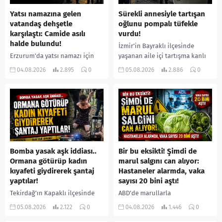
Yatsı namazına gelen
Sürekli annesiyle tartışan
vatandaş dehşetle
oğlunu pompalı tüfekle
karşılaştı: Camide asılı
vurdu!
halde bulundu!
İzmir’in Bayraklı ilçesinde
Erzurum’da yatsı namazı için
yaşanan aile içi tartışma kanlı
camiye gelen bir vatandaş,
bitti. İddiaya göre, uzun süredir
04.08.2026
2.895
0
05.08.2026
2.886
0
içeride bir kişiyi asılı halde
annesiyle tartışmalar yaşadığı
buldu. İhbar üzerine olay
öne sürülen 33 yaşındaki...
yerine sevk edilen...
Bomba yasak aşk iddiası..
Bir bu eksikti! Şimdi de
Ormana götürüp kadın
marul salgını can alıyor:
kıyafeti giydirerek şantaj
Hastaneler alarmda, vaka
yaptılar!
sayısı 20 bini aştı!
Tekirdağ’ın Kapaklı ilçesinde
ABD’de marullarla
bir kişiyi, arkadaşının eşiyle
ilişkilendirilen siklospora
05.08.2026
2.122
0
04.08.2026
1.446
0
ilişki yaşadığı iddiasıyla
salgını büyümeye devam ediyor.