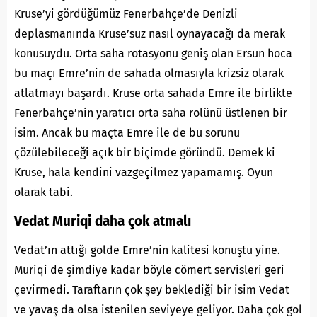
Kruse’yi gördüğümüz Fenerbahçe’de Denizli
deplasmanında Kruse’suz nasıl oynayacağı da merak
konusuydu. Orta saha rotasyonu geniş olan Ersun hoca
bu maçı Emre’nin de sahada olmasıyla krizsiz olarak
atlatmayı başardı. Kruse orta sahada Emre ile birlikte
Fenerbahçe’nin yaratıcı orta saha rolünü üstlenen bir
isim. Ancak bu maçta Emre ile de bu sorunu
çözülebileceği açık bir biçimde göründü. Demek ki
Kruse, hala kendini vazgeçilmez yapamamış. Oyun
olarak tabi.
Vedat Muriqi daha çok atmalı
Vedat’ın attığı golde Emre’nin kalitesi konuştu yine.
Muriqi de şimdiye kadar böyle cömert servisleri geri
çevirmedi. Taraftarın çok şey beklediği bir isim Vedat
ve yavaş da olsa istenilen seviyeye geliyor. Daha çok gol