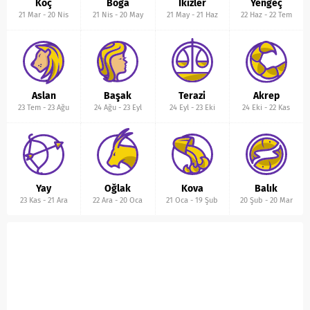
Koç
Boğa
İkizler
Yengeç
21 Mar
-
20 Nis
21 Nis
-
20 May
21 May
-
21 Haz
22 Haz
-
22 Tem
Aslan
Başak
Terazi
Akrep
23 Tem
-
23 Ağu
24 Ağu
-
23 Eyl
24 Eyl
-
23 Eki
24 Eki
-
22 Kas
Yay
Oğlak
Kova
Balık
23 Kas
-
21 Ara
22 Ara
-
20 Oca
21 Oca
-
19 Şub
20 Şub
-
20 Mar