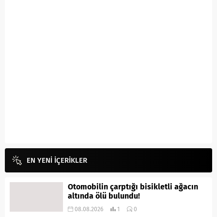
EN YENİ İÇERİKLER
Otomobilin çarptığı bisikletli ağacın
altında ölü bulundu!
08.08.2026
1
0