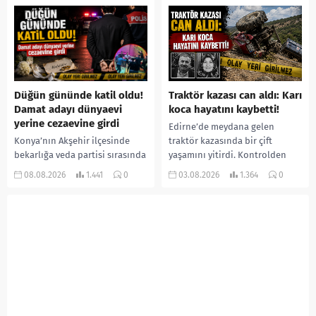
ormanlık alana götürerek zorla
İlk can kayıplarının yaşandığı
kadın kıyafetleri giydirdiği,
salgında vaka sayısının 20 bini
özür videosu çektirip...
aştığı belirtilirken, sağlık...
Düğün gününde katil oldu!
Traktör kazası can aldı: Karı
Damat adayı dünyaevi
koca hayatını kaybetti!
yerine cezaevine girdi
Edirne’de meydana gelen
Konya’nın Akşehir ilçesinde
traktör kazasında bir çift
bekarlığa veda partisi sırasında
yaşamını yitirdi. Kontrolden
çıkan kavgada bir kişi hayatını
çıkarak devrilen traktörün
08.08.2026
1.441
0
03.08.2026
1.364
0
kaybetti. Husumetlisini sopayla
altında kalan Raşit Taşkın ile
darbederek ölümüne neden
eşi Fatma...
olduğu iddia...