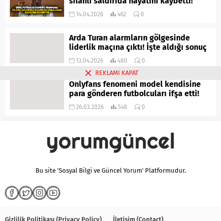
silahlı saldırıda hayatını kaybetti!
14.04.2026
462
0
Arda Turan alarmların gölgesinde
liderlik maçına çıktı! İşte aldığı sonuç
13.04.2026
480
0
REKLAMI KAPAT
Onlyfans fenomeni model kendisine
para gönderen futbolcuları ifşa etti!
26.03.2026
548
0
Bu site 'Sosyal Bilgi ve Güncel Yorum' Platformudur.
Gizlilik Politikası (Privacy Policy)
İletişim (Contact)