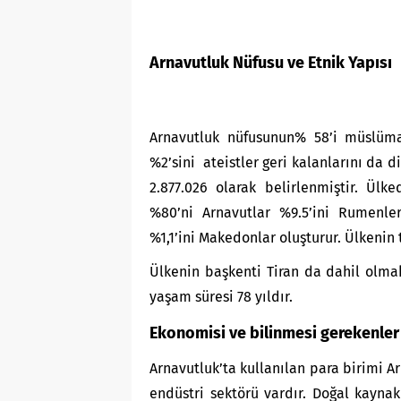
Arnavutluk Nüfusu ve Etnik Yapısı
Arnavutluk nüfusunun% 58’i müslüman
%2’sini ateistler geri kalanlarını da di
2.877.026 olarak belirlenmiştir. Ül
%80’ni Arnavutlar %9.5’ini Rumenler
%1,1’ini Makedonlar oluşturur. Ülkeni
Ülkenin başkenti Tiran da dahil olma
yaşam süresi 78 yıldır.
Ekonomisi ve bilinmesi gerekenler
Arnavutluk’ta kullanılan para birimi A
endüstri sektörü vardır. Doğal kaynak