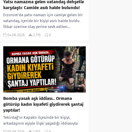
Yatsı namazına gelen vatandaş dehşetle
karşılaştı: Camide asılı halde bulundu!
Erzurum’da yatsı namazı için camiye gelen bir
vatandaş, içeride bir kişiyi asılı halde buldu.
İhbar üzerine olay yerine sevk edilen...
04.08.2026
2.719
0
Bomba yasak aşk iddiası.. Ormana
götürüp kadın kıyafeti giydirerek şantaj
yaptılar!
Tekirdağ’ın Kapaklı ilçesinde bir kişiyi,
arkadaşının eşiyle ilişki yaşadığı iddiasıyla
ormanlık alana götürerek zorla kadın
05.08.2026
1.973
0