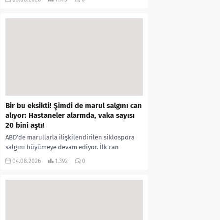
kıyafetleri giydirdiği, özür videosu çektirip...
Bir bu eksikti! Şimdi de marul salgını can
alıyor: Hastaneler alarmda, vaka sayısı
20 bini aştı!
ABD’de marullarla ilişkilendirilen siklospora
salgını büyümeye devam ediyor. İlk can
kayıplarının yaşandığı salgında vaka sayısının
04.08.2026
1.392
0
20 bini aştığı belirtilirken, sağlık...