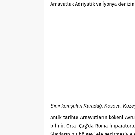
Arnavutluk Adriyatik ve İyonya denizine
Sınır komşuları Karadağ, Kosova, Kuze
Antik tarihte Arnavutların kökeni Avr
bilinir. Orta Çağ’da Roma İmparatorlu
Slavların bu bölgeyi ele geçirmesiyle