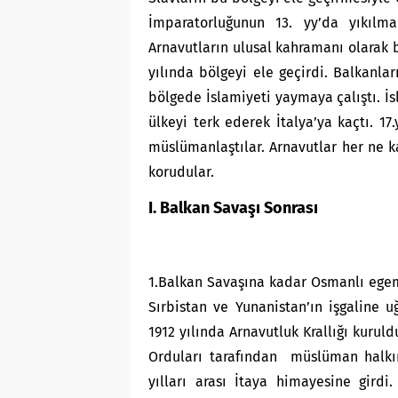
İmparatorluğunun 13. yy’da yıkılm
Arnavutların ulusal kahramanı olarak 
yılında bölgeyi ele geçirdi. Balkanl
bölgede İslamiyeti yaymaya çalıştı. İ
ülkeyi terk ederek İtalya’ya kaçtı. 17
müslümanlaştılar. Arnavutlar her ne ka
korudular.
I. Balkan Savaşı Sonrası
1.Balkan Savaşına kadar Osmanlı egeme
Sırbistan ve Yunanistan’ın işgaline u
1912 yılında Arnavutluk Krallığı kurul
Orduları tarafından müslüman halkının
yılları arası İtaya himayesine gird