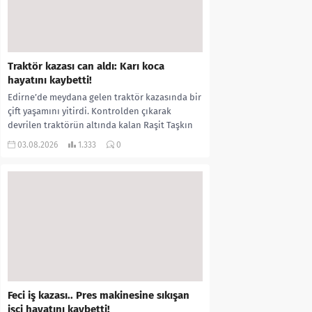
Traktör kazası can aldı: Karı koca
hayatını kaybetti!
Edirne’de meydana gelen traktör kazasında bir
çift yaşamını yitirdi. Kontrolden çıkarak
devrilen traktörün altında kalan Raşit Taşkın
ile eşi Fatma...
03.08.2026
1.333
0
Feci iş kazası.. Pres makinesine sıkışan
işçi hayatını kaybetti!