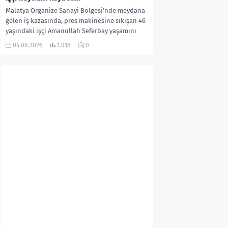
Malatya Organize Sanayi Bölgesi’nde meydana
gelen iş kazasında, pres makinesine sıkışan 46
yaşındaki işçi Amanullah Seferbay yaşamını
yitirdi. Olayla ilgili...
04.08.2026
1.018
0