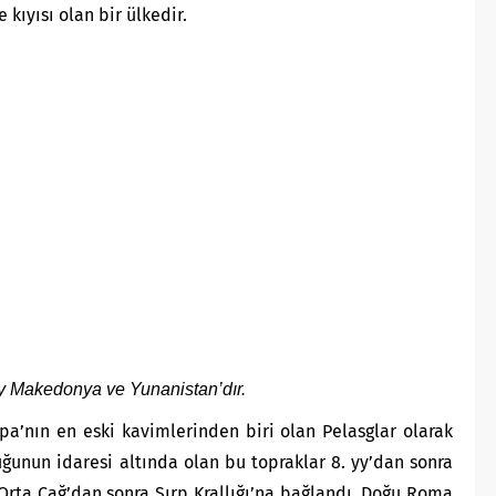
 kıyısı olan bir ülkedir.
y Makedonya ve Yunanistan’dır.
upa’nın en eski kavimlerinden biri olan Pelasglar olarak
ğunun idaresi altında olan bu topraklar 8. yy’dan sonra
 Orta Çağ’dan sonra Sırp Krallığı’na bağlandı. Doğu Roma