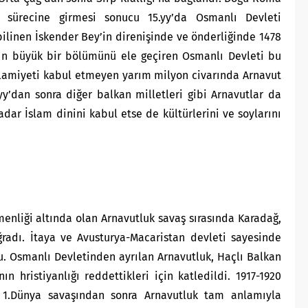
a sürecine girmesi sonucu 15.yy’da Osmanlı Devleti
bilinen İskender Bey’in direnişinde ve önderliğinde 1478
arın büyük bir bölümünü ele geçiren Osmanlı Devleti bu
slamiyeti kabul etmeyen yarım milyon civarında Arnavut
.yy’dan sonra diğer balkan milletleri gibi Arnavutlar da
dar İslam dinini kabul etse de kültürlerini ve soylarını
nliği altında olan Arnavutluk savaş sırasında Karadağ,
ğradı. İtaya ve Avusturya-Macaristan devleti sayesinde
du. Osmanlı Devletinden ayrılan Arnavutluk, Haçlı Balkan
 hristiyanlığı reddettikleri için katledildi. 1917-1920
i. 1.Dünya savaşından sonra Arnavutluk tam anlamıyla