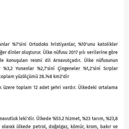
lar %7’sini Ortodoks hristiyanlar, %10’unu katolikler
ğer dinler oluşturur. Ülke nüfusu 2017 yılı verilerine göre
kede konuşulan resmi dil Arnavutçadır. Ülke nüfusunun
 %3,2 Yunanlar %2,7’sini Çingeneler %1,2’sini Sırplar
n toplam yüzölçümü 28.748 km2’dir
k üzere toplam 12 adet şehri vardır. Ülkedeki ortalama
rnavutluk leki’dir. Ülkede %53.2 hizmet, %23 tarım, %23,8
 olarak ülkede petrol, doğalgaz, kömür, krom, bakır ve