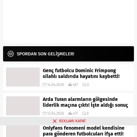
SPORDAN SON GELİŞMELER!
Genç futbolcu Dominic Frimpong
silahlı saldırıda hayatını kaybetti!
14.04.2026
457
0
Arda Turan alarmların gölgesinde
liderlik maçına çıktı! İşte aldığı sonuç
13.04.2026
477
0
REKLAMI KAPAT
Onlyfans fenomeni model kendisine
para gönderen futbolcuları ifşa etti!