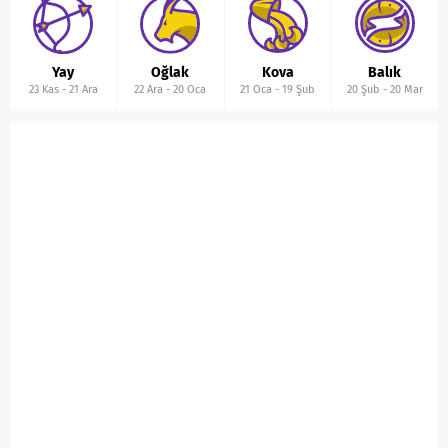
Yay
Oğlak
Kova
Balık
23 Kas
-
21 Ara
22 Ara
-
20 Oca
21 Oca
-
19 Şub
20 Şub
-
20 Mar