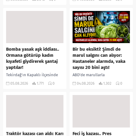
annesiyle tartışmalar yaşadığı
içeride bir kişiyi asılı halde
öne sürülen 33 yaşındaki...
buldu. İhbar üzerine olay
yerine sevk edilen...
Bomba yasak aşk iddiası..
Bir bu eksikti! Şimdi de
Ormana götürüp kadın
marul salgını can alıyor:
kıyafeti giydirerek şantaj
Hastaneler alarmda, vaka
yaptılar!
sayısı 20 bini aştı!
Tekirdağ’ın Kapaklı ilçesinde
ABD’de marullarla
bir kişiyi, arkadaşının eşiyle
ilişkilendirilen siklospora
05.08.2026
1.771
0
04.08.2026
1.302
0
ilişki yaşadığı iddiasıyla
salgını büyümeye devam ediyor.
ormanlık alana götürerek zorla
İlk can kayıplarının yaşandığı
kadın kıyafetleri giydirdiği,
salgında vaka sayısının 20 bini
özür videosu çektirip...
aştığı belirtilirken, sağlık...
Traktör kazası can aldı: Karı
Feci iş kazası.. Pres