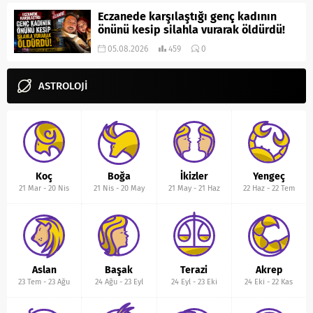
Eczanede karşılaştığı genç kadının
önünü kesip silahla vurarak öldürdü!
05.08.2026
459
0
ASTROLOJİ
Koç
Boğa
İkizler
Yengeç
21 Mar
-
20 Nis
21 Nis
-
20 May
21 May
-
21 Haz
22 Haz
-
22 Tem
Aslan
Başak
Terazi
Akrep
23 Tem
-
23 Ağu
24 Ağu
-
23 Eyl
24 Eyl
-
23 Eki
24 Eki
-
22 Kas