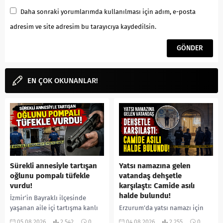
Daha sonraki yorumlarımda kullanılması için adım, e-posta
adresim ve site adresim bu tarayıcıya kaydedilsin.
EN ÇOK OKUNANLAR!
Sürekli annesiyle tartışan
Yatsı namazına gelen
oğlunu pompalı tüfekle
vatandaş dehşetle
vurdu!
karşılaştı: Camide asılı
halde bulundu!
İzmir’in Bayraklı ilçesinde
yaşanan aile içi tartışma kanlı
Erzurum’da yatsı namazı için
bitti. İddiaya göre, uzun süredir
camiye gelen bir vatandaş,
05.08.2026
2.542
0
04.08.2026
2.255
0