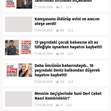
tarafından sırtından bıçaklandı
06.08.2026
73
0
Komşusunu öldürüp evini ve aracını
ateşe verdi!
06.08.2026
189
0
13 yaşındaki çocuk babasına ait av
tüfeğiyle oynarken hayatını kaybetti!
06.08.2026
418
0
Daha ömrünün baharındaydı.. 16
yaşındaki Deniz balkondan düşerek
hayatını kaybetti!
06.08.2026
230
0
Mevsim Geçişlerinde Suni Deri Ceket
Nasıl Kombinlenir?
05.08.2026
22
0