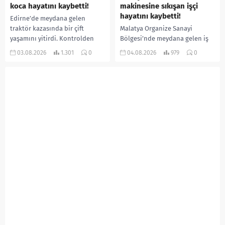
koca hayatını kaybetti!
makinesine sıkışan işçi
hayatını kaybetti!
Edirne’de meydana gelen
traktör kazasında bir çift
Malatya Organize Sanayi
yaşamını yitirdi. Kontrolden
Bölgesi’nde meydana gelen iş
çıkarak devrilen traktörün
kazasında, pres makinesine
03.08.2026
1.301
0
04.08.2026
979
0
altında kalan Raşit Taşkın ile
sıkışan 46 yaşındaki işçi
eşi Fatma...
Amanullah Seferbay yaşamını
yitirdi. Olayla ilgili...