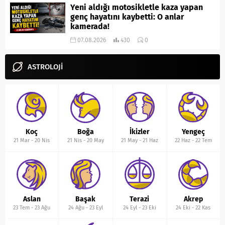
Yeni aldığı motosikletle kaza yapan
genç hayatını kaybetti: O anlar
kamerada!
07.08.2026
430
0
ASTROLOJİ
Koç
Boğa
İkizler
Yengeç
21 Mar
-
20 Nis
21 Nis
-
20 May
21 May
-
21 Haz
22 Haz
-
22 Tem
Aslan
Başak
Terazi
Akrep
23 Tem
-
23 Ağu
24 Ağu
-
23 Eyl
24 Eyl
-
23 Eki
24 Eki
-
22 Kas