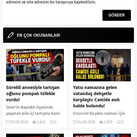
adresim ve site adresim bu tarayıcıya kaydedilsin.
EN ÇOK OKUNANLAR!
Sürekli annesiyle tartışan
Yatsı namazına gelen
oğlunu pompalı tüfekle
vatandaş dehşetle
vurdu!
karşılaştı: Camide asılı
halde bulundu!
İzmir’in Bayraklı ilçesinde
yaşanan aile içi tartışma kanlı
Erzurum’da yatsı namazı için
bitti. İddiaya göre, uzun süredir
camiye gelen bir vatandaş,
05.08.2026
2.842
0
04.08.2026
2.810
0
annesiyle tartışmalar yaşadığı
içeride bir kişiyi asılı halde
öne sürülen 33 yaşındaki...
buldu. İhbar üzerine olay