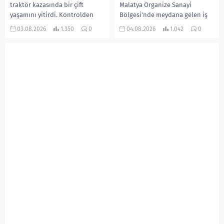
traktör kazasında bir çift
Malatya Organize Sanayi
yaşamını yitirdi. Kontrolden
Bölgesi’nde meydana gelen iş
çıkarak devrilen traktörün
kazasında, pres makinesine
03.08.2026
1.350
0
04.08.2026
1.042
0
altında kalan Raşit Taşkın ile
sıkışan 46 yaşındaki işçi
eşi Fatma...
Amanullah Seferbay yaşamını
yitirdi. Olayla ilgili...