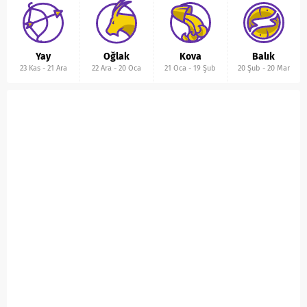
Yay
Oğlak
Kova
Balık
23 Kas
-
21 Ara
22 Ara
-
20 Oca
21 Oca
-
19 Şub
20 Şub
-
20 Mar