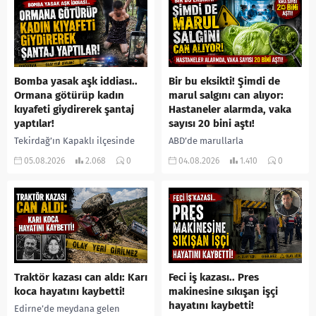
yerine sevk edilen...
Bomba yasak aşk iddiası..
Bir bu eksikti! Şimdi de
Ormana götürüp kadın
marul salgını can alıyor:
kıyafeti giydirerek şantaj
Hastaneler alarmda, vaka
yaptılar!
sayısı 20 bini aştı!
Tekirdağ’ın Kapaklı ilçesinde
ABD’de marullarla
bir kişiyi, arkadaşının eşiyle
ilişkilendirilen siklospora
05.08.2026
2.068
0
04.08.2026
1.410
0
ilişki yaşadığı iddiasıyla
salgını büyümeye devam ediyor.
ormanlık alana götürerek zorla
İlk can kayıplarının yaşandığı
kadın kıyafetleri giydirdiği,
salgında vaka sayısının 20 bini
özür videosu çektirip...
aştığı belirtilirken, sağlık...
Traktör kazası can aldı: Karı
Feci iş kazası.. Pres
koca hayatını kaybetti!
makinesine sıkışan işçi
hayatını kaybetti!
Edirne’de meydana gelen