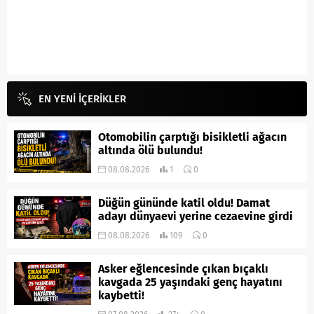
EN YENİ İÇERİKLER
Otomobilin çarptığı bisikletli ağacın
altında ölü bulundu!
08.08.2026
1
0
Düğün gününde katil oldu! Damat
adayı dünyaevi yerine cezaevine girdi
08.08.2026
109
0
Asker eğlencesinde çıkan bıçaklı
kavgada 25 yaşındaki genç hayatını
kaybetti!