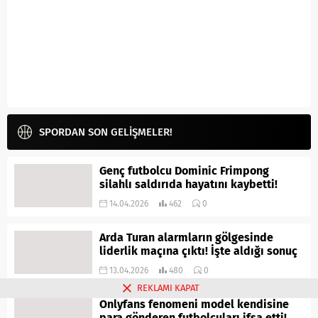
SPORDAN SON GELİŞMELER!
Genç futbolcu Dominic Frimpong
silahlı saldırıda hayatını kaybetti!
14.04.2026
462
0
Arda Turan alarmların gölgesinde
liderlik maçına çıktı! İşte aldığı sonuç
13.04.2026
480
0
REKLAMI KAPAT
Onlyfans fenomeni model kendisine
para gönderen futbolcuları ifşa etti!