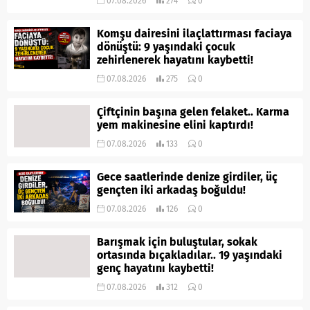
07.08.2026
274
0
Komşu dairesini ilaçlattırması faciaya
dönüştü: 9 yaşındaki çocuk
zehirlenerek hayatını kaybetti!
07.08.2026
275
0
Çiftçinin başına gelen felaket.. Karma
yem makinesine elini kaptırdı!
07.08.2026
133
0
Gece saatlerinde denize girdiler, üç
gençten iki arkadaş boğuldu!
07.08.2026
126
0
Barışmak için buluştular, sokak
ortasında bıçakladılar.. 19 yaşındaki
genç hayatını kaybetti!
07.08.2026
312
0